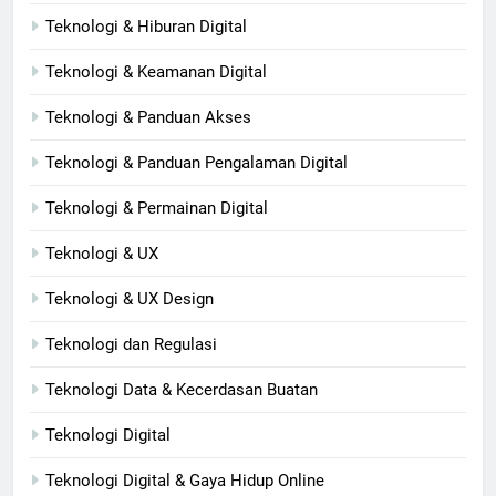
Teknologi & Hiburan Digital
Teknologi & Keamanan Digital
Teknologi & Panduan Akses
Teknologi & Panduan Pengalaman Digital
Teknologi & Permainan Digital
Teknologi & UX
Teknologi & UX Design
Teknologi dan Regulasi
Teknologi Data & Kecerdasan Buatan
Teknologi Digital
Teknologi Digital & Gaya Hidup Online