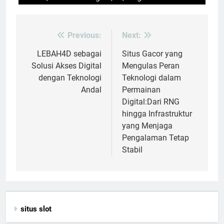
Previous:
Next:
Post
navigation
LEBAH4D sebagai
Situs Gacor yang
Solusi Akses Digital
Mengulas Peran
dengan Teknologi
Teknologi dalam
Andal
Permainan
Digital:Dari RNG
hingga Infrastruktur
yang Menjaga
Pengalaman Tetap
Stabil
situs slot