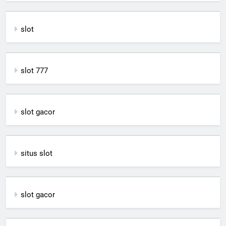
slot
slot 777
slot gacor
situs slot
slot gacor