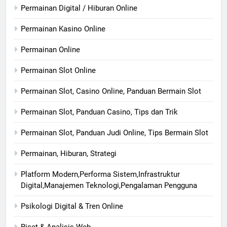
Permainan Digital / Hiburan Online
Permainan Kasino Online
Permainan Online
Permainan Slot Online
Permainan Slot, Casino Online, Panduan Bermain Slot
Permainan Slot, Panduan Casino, Tips dan Trik
Permainan Slot, Panduan Judi Online, Tips Bermain Slot
Permainan, Hiburan, Strategi
Platform Modern,Performa Sistem,Infrastruktur
Digital,Manajemen Teknologi,Pengalaman Pengguna
Psikologi Digital & Tren Online
Riset & Analisis Web