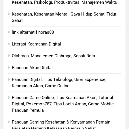
Kesehatan, Psikologi, Produktivitas, Manajemen Waktu
Kesehatan, Kesehatan Mental, Gaya Hidup Sehat, Tidur
Sehat
link alternatif horas88
Literasi Keamanan Digital
Olahraga, Manajemen Olahraga, Sepak Bola
Panduan Akun Digital
Panduan Digital, Tips Teknologi, User Experience,
Keamanan Akun, Game Online
Panduan Game Online, Tips Keamanan Akun, Tutorial
Digital, Pokemon787, Tips Login Aman, Game Mobile,
Panduan Pemula
Panduan Gaming Kesehatan & Kenyamanan Pemain
Peralatan Gaming Kebiasaan Bermain Sehat