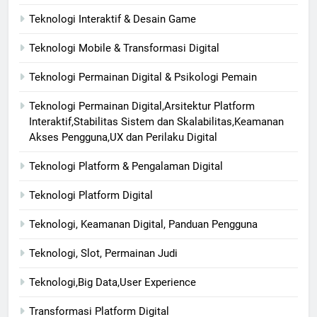
Teknologi Interaktif & Desain Game
Teknologi Mobile & Transformasi Digital
Teknologi Permainan Digital & Psikologi Pemain
Teknologi Permainan Digital,Arsitektur Platform
Interaktif,Stabilitas Sistem dan Skalabilitas,Keamanan
Akses Pengguna,UX dan Perilaku Digital
Teknologi Platform & Pengalaman Digital
Teknologi Platform Digital
Teknologi, Keamanan Digital, Panduan Pengguna
Teknologi, Slot, Permainan Judi
Teknologi,Big Data,User Experience
Transformasi Platform Digital