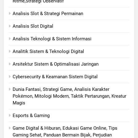
Ritme,Strategi Observatif
Analisis Slot & Strategi Permainan
Analisis Slot Digital
Analisis Teknologi & Sistem Informasi
Analitik Sistem & Teknologi Digital
Arsitektur Sistem & Optimalisasi Jaringan
Cybersecurity & Keamanan Sistem Digital
Dunia Fantasi, Strategi Game, Analisis Karakter
Pokémon, Mitologi Modern, Taktik Pertarungan, Kreatur
Magis
Esports & Gaming
Game Digital & Hiburan, Edukasi Game Online, Tips
Gaming Sehat, Panduan Bermain Bijak, Perjudian