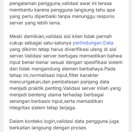
pengalaman pengguna,validasi awal ini terasa
membantu karena pengguna langsung tahu apa
yang perlu diperbaiki tanpa menunggu respons
server yang lebih lama.
Meski demikian,validasi sisi klien tidak pernah
cukup sebagai satu-satunya
perlindungan.Data
yang dikirim tetap harus diverifikasi ulang di sisi
server.Validasi server bertugas memastikan bahwa
input benar-benar sesuai dengan spesifikasi sistem
dan tidak mengandung elemen berbahaya.Pada
tahap ini,normalisasi input,filter karakter
mencurigakan,dan pembatasan panjang data
menjadi praktik penting.Validasi server inilah yang
menjadi benteng utama terhadap berbagai
serangan berbasis input,serta memastikan
integritas sistem tetap terjaga.
Dalam konteks login,validasi data pengguna juga
berkaitan langsung dengan proses