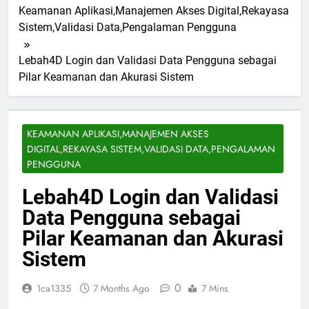
Keamanan Aplikasi,Manajemen Akses Digital,Rekayasa
Sistem,Validasi Data,Pengalaman Pengguna
Lebah4D Login dan Validasi Data Pengguna sebagai
Pilar Keamanan dan Akurasi Sistem
KEAMANAN APLIKASI,MANAJEMEN AKSES
DIGITAL,REKAYASA SISTEM,VALIDASI DATA,PENGALAMAN
PENGGUNA
Lebah4D Login dan Validasi
Data Pengguna sebagai
Pilar Keamanan dan Akurasi
Sistem
0
1ca1335
7 Months Ago
7 Mins