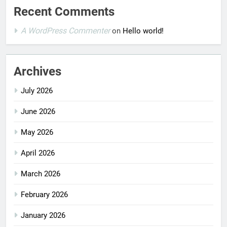
Recent Comments
A WordPress Commenter
on
Hello world!
Archives
July 2026
June 2026
May 2026
April 2026
March 2026
February 2026
January 2026