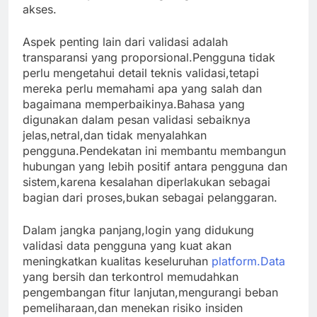
akses.
Aspek penting lain dari validasi adalah
transparansi yang proporsional.Pengguna tidak
perlu mengetahui detail teknis validasi,tetapi
mereka perlu memahami apa yang salah dan
bagaimana memperbaikinya.Bahasa yang
digunakan dalam pesan validasi sebaiknya
jelas,netral,dan tidak menyalahkan
pengguna.Pendekatan ini membantu membangun
hubungan yang lebih positif antara pengguna dan
sistem,karena kesalahan diperlakukan sebagai
bagian dari proses,bukan sebagai pelanggaran.
Dalam jangka panjang,login yang didukung
validasi data pengguna yang kuat akan
meningkatkan kualitas keseluruhan
platform.Data
yang bersih dan terkontrol memudahkan
pengembangan fitur lanjutan,mengurangi beban
pemeliharaan,dan menekan risiko insiden