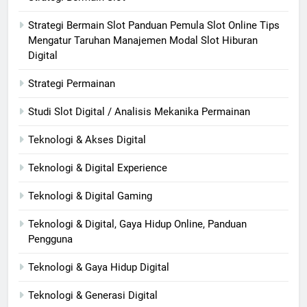
Strategi Bermain Slot Panduan Pemula Slot Online Tips
Mengatur Taruhan Manajemen Modal Slot Hiburan
Digital
Strategi Permainan
Studi Slot Digital / Analisis Mekanika Permainan
Teknologi & Akses Digital
Teknologi & Digital Experience
Teknologi & Digital Gaming
Teknologi & Digital, Gaya Hidup Online, Panduan
Pengguna
Teknologi & Gaya Hidup Digital
Teknologi & Generasi Digital