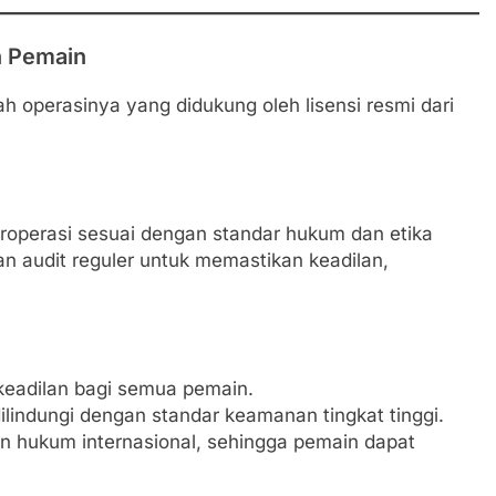
n Pemain
 operasinya yang didukung oleh lisensi resmi dari
roperasi sesuai dengan standar hukum dan etika
n audit reguler untuk memastikan keadilan,
keadilan bagi semua pemain.
lindungi dengan standar keamanan tingkat tinggi.
n hukum internasional, sehingga pemain dapat