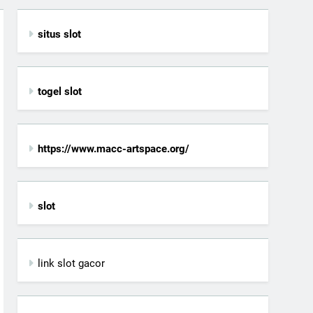
situs slot
togel slot
https://www.macc-artspace.org/
slot
link slot gacor