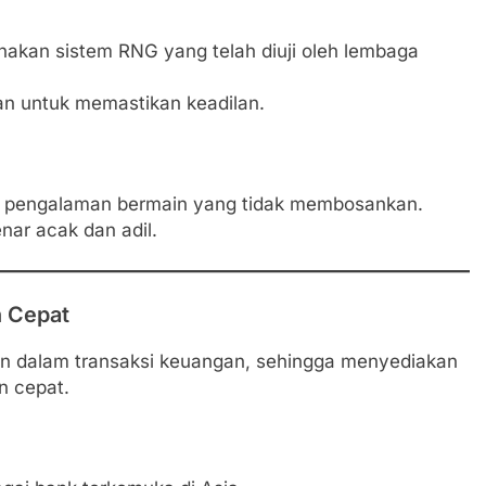
nakan sistem RNG yang telah diuji oleh lembaga
an untuk memastikan keadilan.
k pengalaman bermain yang tidak membosankan.
nar acak dan adil.
 Cepat
dalam transaksi keuangan, sehingga menyediakan
n cepat.