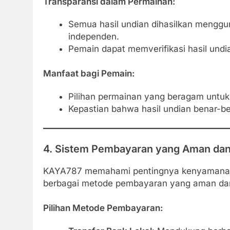
Transparansi dalam Permainan
:
Semua hasil undian dihasilkan menggu
independen.
Pemain dapat memverifikasi hasil undi
Manfaat bagi Pemain
:
Pilihan permainan yang beragam untu
Kepastian bahwa hasil undian benar-be
4. Sistem Pembayaran yang Aman dan
KAYA787 memahami pentingnya kenyamanan 
berbagai metode pembayaran yang aman da
Pilihan Metode Pembayaran
: