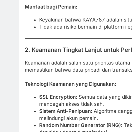
Manfaat bagi Pemain
:
Keyakinan bahwa KAYA787 adalah situ
Tidak ada risiko bermain di platform il
2. Keamanan Tingkat Lanjut untuk Pe
Keamanan adalah salah satu prioritas utama 
memastikan bahwa data pribadi dan transaks
Teknologi Keamanan yang Digunakan
:
SSL Encryption
: Semua data yang dikir
mencegah akses tidak sah.
Sistem Anti-Penipuan
: Algoritma cang
melindungi akun pemain.
Random Number Generator (RNG)
: Te