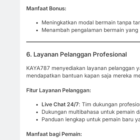
Manfaat Bonus
:
Meningkatkan modal bermain tanpa ta
Menambah pengalaman bermain yang 
6. Layanan Pelanggan Profesional
KAYA787 menyediakan layanan pelanggan y
mendapatkan bantuan kapan saja mereka m
Fitur Layanan Pelanggan
:
Live Chat 24/7
: Tim dukungan profesio
Dukungan multibahasa untuk pemain dar
Panduan lengkap untuk pemain baru y
Manfaat bagi Pemain
: