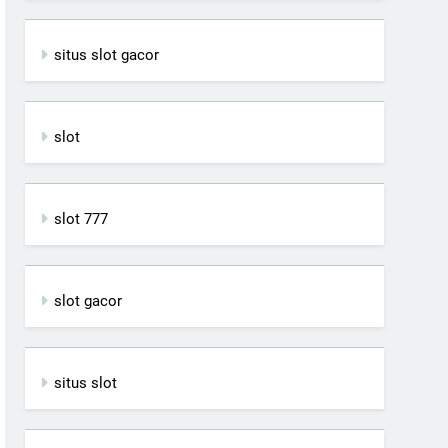
situs slot gacor
slot
slot 777
slot gacor
situs slot