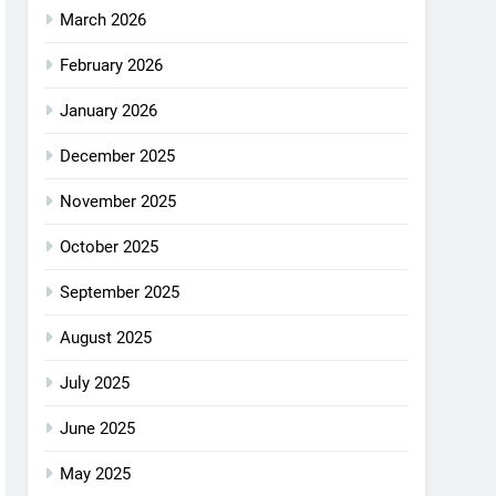
March 2026
February 2026
January 2026
December 2025
November 2025
October 2025
September 2025
August 2025
July 2025
June 2025
May 2025