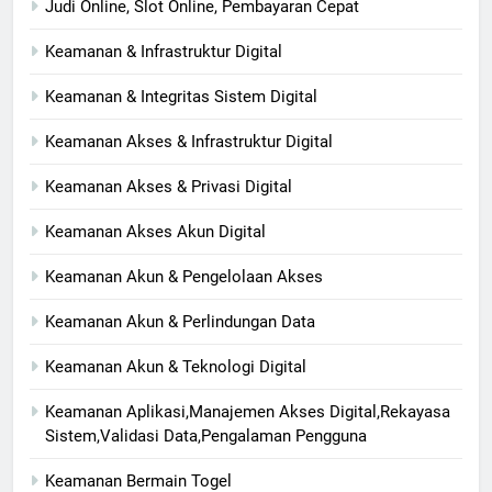
Judi Online, Slot Online, Pembayaran Cepat
Keamanan & Infrastruktur Digital
Keamanan & Integritas Sistem Digital
Keamanan Akses & Infrastruktur Digital
Keamanan Akses & Privasi Digital
Keamanan Akses Akun Digital
Keamanan Akun & Pengelolaan Akses
Keamanan Akun & Perlindungan Data
Keamanan Akun & Teknologi Digital
Keamanan Aplikasi,Manajemen Akses Digital,Rekayasa
Sistem,Validasi Data,Pengalaman Pengguna
Keamanan Bermain Togel