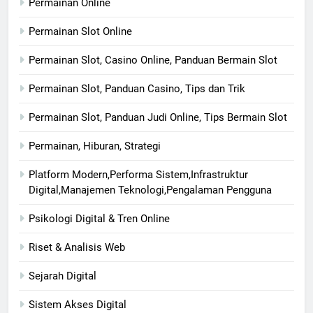
Permainan Online
Permainan Slot Online
Permainan Slot, Casino Online, Panduan Bermain Slot
Permainan Slot, Panduan Casino, Tips dan Trik
Permainan Slot, Panduan Judi Online, Tips Bermain Slot
Permainan, Hiburan, Strategi
Platform Modern,Performa Sistem,Infrastruktur
Digital,Manajemen Teknologi,Pengalaman Pengguna
Psikologi Digital & Tren Online
Riset & Analisis Web
Sejarah Digital
Sistem Akses Digital