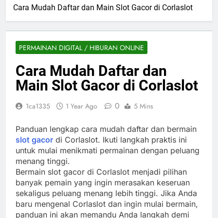
Cara Mudah Daftar dan Main Slot Gacor di Corlaslot
PERMAINAN DIGITAL / HIBURAN ONLINE
Cara Mudah Daftar dan
Main Slot Gacor di Corlaslot
0
1ca1335
1 Year Ago
5 Mins
Panduan lengkap cara mudah daftar dan bermain
slot gacor
di Corlaslot. Ikuti langkah praktis ini
untuk mulai menikmati permainan dengan peluang
menang tinggi.
Bermain slot gacor di Corlaslot menjadi pilihan
banyak pemain yang ingin merasakan keseruan
sekaligus peluang menang lebih tinggi. Jika Anda
baru mengenal Corlaslot dan ingin mulai bermain,
panduan ini akan memandu Anda langkah demi