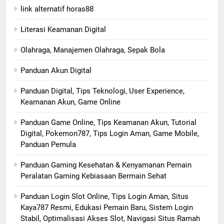
link alternatif horas88
Literasi Keamanan Digital
Olahraga, Manajemen Olahraga, Sepak Bola
Panduan Akun Digital
Panduan Digital, Tips Teknologi, User Experience,
Keamanan Akun, Game Online
Panduan Game Online, Tips Keamanan Akun, Tutorial
Digital, Pokemon787, Tips Login Aman, Game Mobile,
Panduan Pemula
Panduan Gaming Kesehatan & Kenyamanan Pemain
Peralatan Gaming Kebiasaan Bermain Sehat
Panduan Login Slot Online, Tips Login Aman, Situs
Kaya787 Resmi, Edukasi Pemain Baru, Sistem Login
Stabil, Optimalisasi Akses Slot, Navigasi Situs Ramah