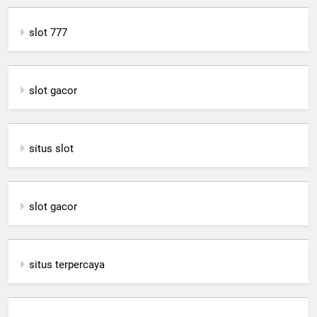
slot 777
slot gacor
situs slot
slot gacor
situs terpercaya