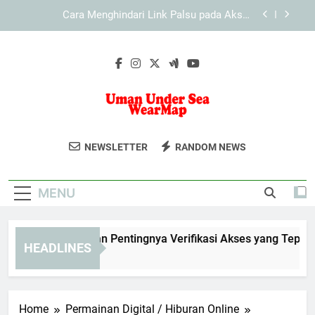
Skip
EDWINSLOT Login di Browser Mobile untuk
to
Akses yang Lebih Efisien
content
Cara Menjaga Keamanan Data Saat Login
Edwinslot dengan Langkah yang Lebih Aman dan
Terarah
TIARA4D Login dan Pentingnya Verifikasi Akses
yang Tepat
Cara Menghindari Link Palsu pada Akses
Alternatif
Under Sea Wear
Tampil Stylish Dengan Koleksi Pakaian
EDWINSLOT Login di Browser Mobile untuk
NEWSLETTER
RANDOM NEWS
Akses yang Lebih Efisien
Renang Dan Aksesori Pantai Dari
Cara Menjaga Keamanan Data Saat Login
Undersea Wear. Produk Berkualitas
Edwinslot dengan Langkah yang Lebih Aman dan
MENU
Terarah
Untuk Liburan Anda.
ARA4D Login dan Pentingnya Verifikasi Akses yang Tepat
HEADLINES
Month Ago
Home
Permainan Digital / Hiburan Online