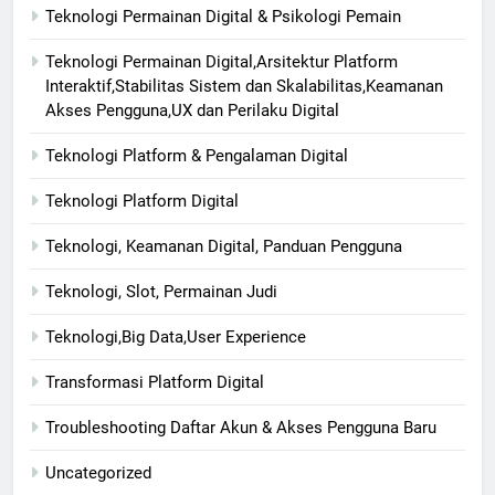
Teknologi Permainan Digital & Psikologi Pemain
Teknologi Permainan Digital,Arsitektur Platform
Interaktif,Stabilitas Sistem dan Skalabilitas,Keamanan
Akses Pengguna,UX dan Perilaku Digital
Teknologi Platform & Pengalaman Digital
Teknologi Platform Digital
Teknologi, Keamanan Digital, Panduan Pengguna
Teknologi, Slot, Permainan Judi
Teknologi,Big Data,User Experience
Transformasi Platform Digital
Troubleshooting Daftar Akun & Akses Pengguna Baru
Uncategorized