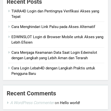
Recent Posts
TIARA4D Login dan Pentingnya Verifikasi Akses yang
Tepat
Cara Menghindari Link Palsu pada Akses Alternatif
EDWINSLOT Login di Browser Mobile untuk Akses yang
Lebih Efisien
Cara Menjaga Keamanan Data Saat Login Edwinslot
dengan Langkah yang Lebih Aman dan Terarah
Cara Login Lebah4D dengan Langkah Praktis untuk
Pengguna Baru
Recent Comments
A WordPress Commenter
on
Hello world!