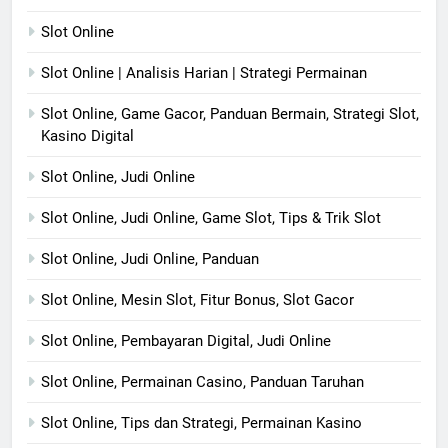
Slot Online
Slot Online | Analisis Harian | Strategi Permainan
Slot Online, Game Gacor, Panduan Bermain, Strategi Slot,
Kasino Digital
Slot Online, Judi Online
Slot Online, Judi Online, Game Slot, Tips & Trik Slot
Slot Online, Judi Online, Panduan
Slot Online, Mesin Slot, Fitur Bonus, Slot Gacor
Slot Online, Pembayaran Digital, Judi Online
Slot Online, Permainan Casino, Panduan Taruhan
Slot Online, Tips dan Strategi, Permainan Kasino