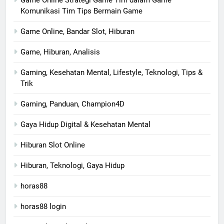
Game Online Strategi Game Tim dalam Game
Komunikasi Tim Tips Bermain Game
Game Online, Bandar Slot, Hiburan
Game, Hiburan, Analisis
Gaming, Kesehatan Mental, Lifestyle, Teknologi, Tips &
Trik
Gaming, Panduan, Champion4D
Gaya Hidup Digital & Kesehatan Mental
Hiburan Slot Online
Hiburan, Teknologi, Gaya Hidup
horas88
horas88 login