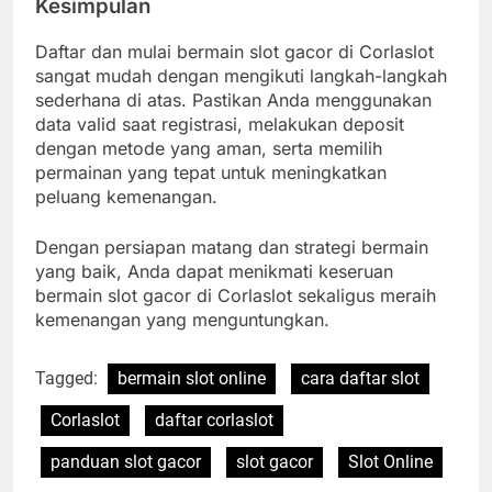
Kesimpulan
Daftar dan mulai bermain slot gacor di Corlaslot
sangat mudah dengan mengikuti langkah-langkah
sederhana di atas. Pastikan Anda menggunakan
data valid saat registrasi, melakukan deposit
dengan metode yang aman, serta memilih
permainan yang tepat untuk meningkatkan
peluang kemenangan.
Dengan persiapan matang dan strategi bermain
yang baik, Anda dapat menikmati keseruan
bermain slot gacor di Corlaslot sekaligus meraih
kemenangan yang menguntungkan.
Tagged:
bermain slot online
cara daftar slot
Corlaslot
daftar corlaslot
panduan slot gacor
slot gacor
Slot Online