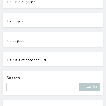
situs slot gacor
slot gacor
slot gacor
situs slot gacor hari ini
Search
SEARCH