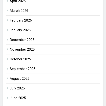
April 2026
March 2026
February 2026
January 2026
December 2025
November 2025
October 2025
September 2025
August 2025
July 2025
June 2025