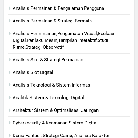
Analisis Permainan & Pengalaman Pengguna
Analisis Permainan & Strategi Bermain
Analisis Permmainan,Pengamatan Visual,Edukasi
Digital,Perilaku Mesin,Tampilan Interaktif,Studi
Ritme,Strategi Observatif
Analisis Slot & Strategi Permainan
Analisis Slot Digital
Analisis Teknologi & Sistem Informasi
Analitik Sistem & Teknologi Digital
Arsitektur Sistem & Optimalisasi Jaringan
Cybersecurity & Keamanan Sistem Digital
Dunia Fantasi, Strategi Game, Analisis Karakter