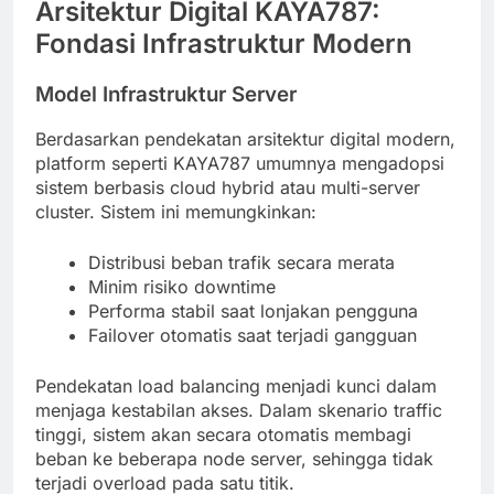
Arsitektur Digital KAYA787:
Fondasi Infrastruktur Modern
Model Infrastruktur Server
Berdasarkan pendekatan arsitektur digital modern,
platform seperti KAYA787 umumnya mengadopsi
sistem berbasis cloud hybrid atau multi-server
cluster. Sistem ini memungkinkan:
Distribusi beban trafik secara merata
Minim risiko downtime
Performa stabil saat lonjakan pengguna
Failover otomatis saat terjadi gangguan
Pendekatan load balancing menjadi kunci dalam
menjaga kestabilan akses. Dalam skenario traffic
tinggi, sistem akan secara otomatis membagi
beban ke beberapa node server, sehingga tidak
terjadi overload pada satu titik.