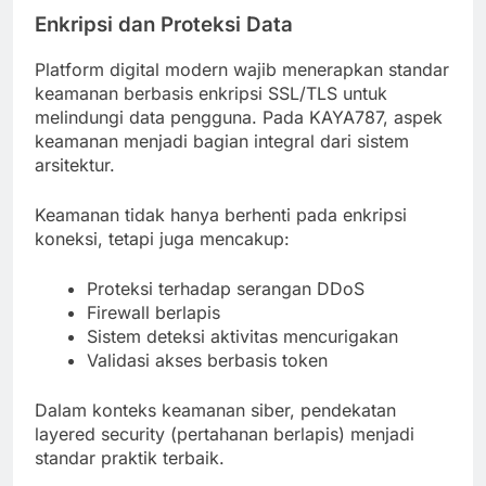
Enkripsi dan Proteksi Data
Platform digital modern wajib menerapkan standar
keamanan berbasis enkripsi SSL/TLS untuk
melindungi data pengguna. Pada KAYA787, aspek
keamanan menjadi bagian integral dari sistem
arsitektur.
Keamanan tidak hanya berhenti pada enkripsi
koneksi, tetapi juga mencakup:
Proteksi terhadap serangan DDoS
Firewall berlapis
Sistem deteksi aktivitas mencurigakan
Validasi akses berbasis token
Dalam konteks keamanan siber, pendekatan
layered security (pertahanan berlapis) menjadi
standar praktik terbaik.