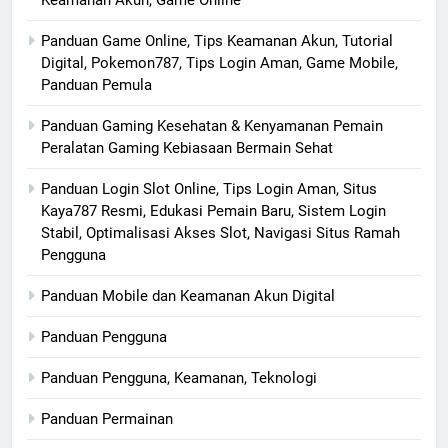
Panduan Game Online, Tips Keamanan Akun, Tutorial
Digital, Pokemon787, Tips Login Aman, Game Mobile,
Panduan Pemula
Panduan Gaming Kesehatan & Kenyamanan Pemain
Peralatan Gaming Kebiasaan Bermain Sehat
Panduan Login Slot Online, Tips Login Aman, Situs
Kaya787 Resmi, Edukasi Pemain Baru, Sistem Login
Stabil, Optimalisasi Akses Slot, Navigasi Situs Ramah
Pengguna
Panduan Mobile dan Keamanan Akun Digital
Panduan Pengguna
Panduan Pengguna, Keamanan, Teknologi
Panduan Permainan