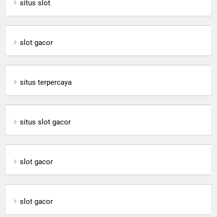
situs slot
slot gacor
situs terpercaya
situs slot gacor
slot gacor
slot gacor