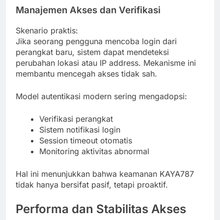
Manajemen Akses dan Verifikasi
Skenario praktis:
Jika seorang pengguna mencoba login dari
perangkat baru, sistem dapat mendeteksi
perubahan lokasi atau IP address. Mekanisme ini
membantu mencegah akses tidak sah.
Model autentikasi modern sering mengadopsi:
Verifikasi perangkat
Sistem notifikasi login
Session timeout otomatis
Monitoring aktivitas abnormal
Hal ini menunjukkan bahwa keamanan KAYA787
tidak hanya bersifat pasif, tetapi proaktif.
Performa dan Stabilitas Akses