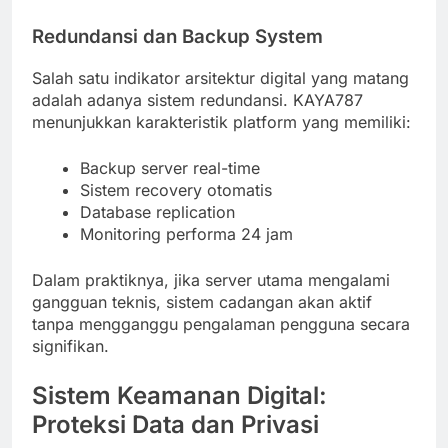
Redundansi dan Backup System
Salah satu indikator arsitektur digital yang matang
adalah adanya sistem redundansi. KAYA787
menunjukkan karakteristik platform yang memiliki:
Backup server real-time
Sistem recovery otomatis
Database replication
Monitoring performa 24 jam
Dalam praktiknya, jika server utama mengalami
gangguan teknis, sistem cadangan akan aktif
tanpa mengganggu pengalaman pengguna secara
signifikan.
Sistem Keamanan Digital:
Proteksi Data dan Privasi