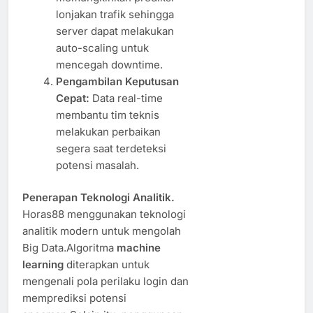
lonjakan trafik sehingga
server dapat melakukan
auto-scaling untuk
mencegah downtime.
Pengambilan Keputusan
Cepat:
Data real-time
membantu tim teknis
melakukan perbaikan
segera saat terdeteksi
potensi masalah.
Penerapan Teknologi Analitik.
Horas88 menggunakan teknologi
analitik modern untuk mengolah
Big Data.Algoritma
machine
learning
diterapkan untuk
mengenali pola perilaku login dan
memprediksi potensi