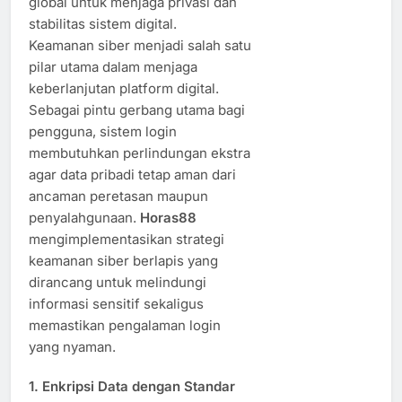
global untuk menjaga privasi dan
stabilitas sistem digital.
Keamanan siber menjadi salah satu
pilar utama dalam menjaga
keberlanjutan platform digital.
Sebagai pintu gerbang utama bagi
pengguna, sistem login
membutuhkan perlindungan ekstra
agar data pribadi tetap aman dari
ancaman peretasan maupun
penyalahgunaan.
Horas88
mengimplementasikan strategi
keamanan siber berlapis yang
dirancang untuk melindungi
informasi sensitif sekaligus
memastikan pengalaman login
yang nyaman.
1. Enkripsi Data dengan Standar