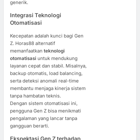
generik.
Integrasi Teknologi
Otomatisasi
Kecepatan adalah kunci bagi Gen
Z. Horas88 alternatif
memanfaatkan
teknologi
otomatisasi
untuk mendukung
layanan cepat dan stabil. Misalnya,
backup otomatis, load balancing,
serta deteksi anomali real-time
membantu menjaga kinerja sistem
tanpa hambatan teknis.
Dengan sistem otomatisasi ini,
pengguna Gen Z bisa menikmati
pengalaman yang lancar tanpa
gangguan berarti.
Ekspektasi Gen Z terhadap