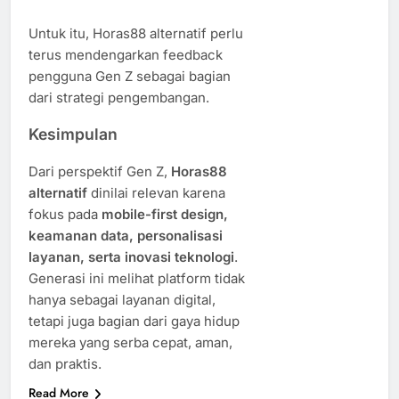
Untuk itu, Horas88 alternatif perlu
terus mendengarkan feedback
pengguna Gen Z sebagai bagian
dari strategi pengembangan.
Kesimpulan
Dari perspektif Gen Z,
Horas88
alternatif
dinilai relevan karena
fokus pada
mobile-first design,
keamanan data, personalisasi
layanan, serta inovasi teknologi
.
Generasi ini melihat platform tidak
hanya sebagai layanan digital,
tetapi juga bagian dari gaya hidup
mereka yang serba cepat, aman,
dan praktis.
Read More