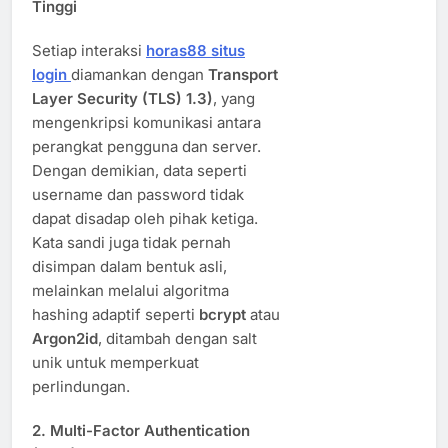
Tinggi
Setiap interaksi
horas88 situs
login
diamankan dengan
Transport
Layer Security (TLS) 1.3)
, yang
mengenkripsi komunikasi antara
perangkat pengguna dan server.
Dengan demikian, data seperti
username dan password tidak
dapat disadap oleh pihak ketiga.
Kata sandi juga tidak pernah
disimpan dalam bentuk asli,
melainkan melalui algoritma
hashing adaptif seperti
bcrypt
atau
Argon2id
, ditambah dengan salt
unik untuk memperkuat
perlindungan.
2. Multi-Factor Authentication