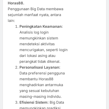
Horas88.
Penggunaan Big Data membawa
sejumlah manfaat nyata, antara
lain:
Peningkatan Keamanan:
Analisis log login
memungkinkan sistem
mendeteksi aktivitas
mencurigakan, seperti login
dari lokasi asing atau
perangkat tidak dikenal.
Personalisasi Layanan:
Data preferensi pengguna
membantu Horas88
menghadirkan antarmuka
yang sesuai kebutuhan
masing-masing individu.
Efisiensi Sistem:
Big Data
memungkinkan prediksi