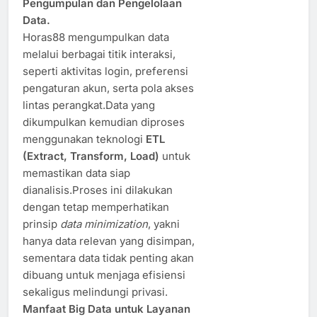
Pengumpulan dan Pengelolaan
Data.
Horas88 mengumpulkan data
melalui berbagai titik interaksi,
seperti aktivitas login, preferensi
pengaturan akun, serta pola akses
lintas perangkat.Data yang
dikumpulkan kemudian diproses
menggunakan teknologi
ETL
(Extract, Transform, Load)
untuk
memastikan data siap
dianalisis.Proses ini dilakukan
dengan tetap memperhatikan
prinsip
data minimization
, yakni
hanya data relevan yang disimpan,
sementara data tidak penting akan
dibuang untuk menjaga efisiensi
sekaligus melindungi privasi.
Manfaat Big Data untuk Layanan