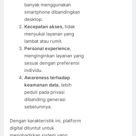
banyak menggunakan
smartphone dibandingkan
desktop.
Kecepatan akses
, tidak
menyukai layanan yang
lambat atau rumit.
Personal experience
,
menginginkan layanan yang
sesuai dengan preferensi
individu.
Awareness terhadap
keamanan data
, lebih
peduli pada privasi
dibanding generasi
sebelumnya.
Dengan karakteristik ini, platform
digital dituntut untuk
menghadirkan sistem yang