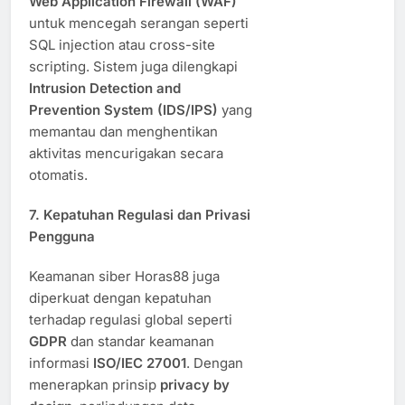
Web Application Firewall (WAF)
untuk mencegah serangan seperti
SQL injection atau cross-site
scripting. Sistem juga dilengkapi
Intrusion Detection and
Prevention System (IDS/IPS)
yang
memantau dan menghentikan
aktivitas mencurigakan secara
otomatis.
7. Kepatuhan Regulasi dan Privasi
Pengguna
Keamanan siber Horas88 juga
diperkuat dengan kepatuhan
terhadap regulasi global seperti
GDPR
dan standar keamanan
informasi
ISO/IEC 27001
. Dengan
menerapkan prinsip
privacy by