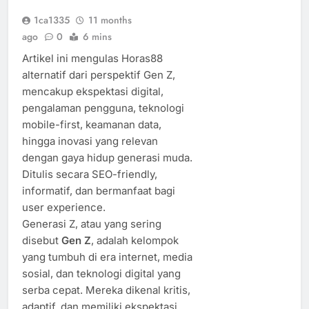
1ca1335
11 months
ago
0
6 mins
Artikel ini mengulas Horas88
alternatif dari perspektif Gen Z,
mencakup ekspektasi digital,
pengalaman pengguna, teknologi
mobile-first, keamanan data,
hingga inovasi yang relevan
dengan gaya hidup generasi muda.
Ditulis secara SEO-friendly,
informatif, dan bermanfaat bagi
user experience.
Generasi Z, atau yang sering
disebut
Gen Z
, adalah kelompok
yang tumbuh di era internet, media
sosial, dan teknologi digital yang
serba cepat. Mereka dikenal kritis,
adaptif, dan memiliki ekspektasi