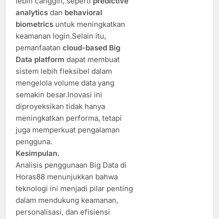
lebih canggih, seperti
predictive
analytics
dan
behavioral
biometrics
untuk meningkatkan
keamanan login.Selain itu,
pemanfaatan
cloud-based Big
Data platform
dapat membuat
sistem lebih fleksibel dalam
mengelola volume data yang
semakin besar.Inovasi ini
diproyeksikan tidak hanya
meningkatkan performa, tetapi
juga memperkuat pengalaman
pengguna.
Kesimpulan.
Analisis penggunaan Big Data di
Horas88 menunjukkan bahwa
teknologi ini menjadi pilar penting
dalam mendukung keamanan,
personalisasi, dan efisiensi