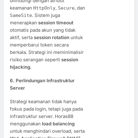
dilindungi dengan atribut
keamanan
,
, dan
HttpOnly
Secure
. Sistem juga
SameSite
menerapkan
session timeout
otomatis pada akun yang tidak
aktif, serta
session rotation
untuk
memperbarui token secara
berkala. Strategi ini meminimalisir
risiko serangan seperti
session
hijacking
.
6. Perlindungan Infrastruktur
Server
Strategi keamanan tidak hanya
fokus pada login, tetapi juga pada
infrastruktur server. Horas88
menggunakan
load balancing
untuk menghindari overload, serta