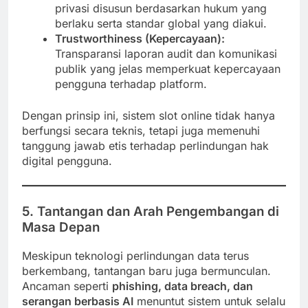
privasi disusun berdasarkan hukum yang
berlaku serta standar global yang diakui.
Trustworthiness (Kepercayaan):
Transparansi laporan audit dan komunikasi
publik yang jelas memperkuat kepercayaan
pengguna terhadap platform.
Dengan prinsip ini, sistem slot online tidak hanya
berfungsi secara teknis, tetapi juga memenuhi
tanggung jawab etis terhadap perlindungan hak
digital pengguna.
5. Tantangan dan Arah Pengembangan di
Masa Depan
Meskipun teknologi perlindungan data terus
berkembang, tantangan baru juga bermunculan.
Ancaman seperti
phishing, data breach, dan
serangan berbasis AI
menuntut sistem untuk selalu