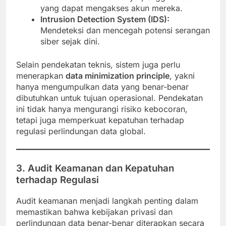
yang dapat mengakses akun mereka.
Intrusion Detection System (IDS):
Mendeteksi dan mencegah potensi serangan
siber sejak dini.
Selain pendekatan teknis, sistem juga perlu
menerapkan
data minimization principle
, yakni
hanya mengumpulkan data yang benar-benar
dibutuhkan untuk tujuan operasional. Pendekatan
ini tidak hanya mengurangi risiko kebocoran,
tetapi juga memperkuat kepatuhan terhadap
regulasi perlindungan data global.
3. Audit Keamanan dan Kepatuhan
terhadap Regulasi
Audit keamanan menjadi langkah penting dalam
memastikan bahwa kebijakan privasi dan
perlindungan data benar-benar diterapkan secara