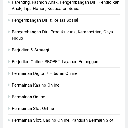
Parenting, Fashion Anak, Pengembangan Diri, Pendidikan
Anak, Tips Harian, Kesadaran Sosial
Pengembangan Diri & Relasi Sosial
Pengembangan Diri, Produktivitas, Kemandirian, Gaya
Hidup
Perjudian & Strategi
Perjudian Online, SBOBET, Layanan Pelanggan
Permainan Digital / Hiburan Online
Permainan Kasino Online
Permainan Online
Permainan Slot Online
Permainan Slot, Casino Online, Panduan Bermain Slot