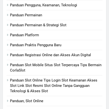
Panduan Pengguna, Keamanan, Teknologi
Panduan Permainan
Panduan Permainan & Strategi Slot
Panduan Platform
Panduan Praktis Pengguna Baru
Panduan Registrasi Online dan Akses Akun Digital
Panduan Slot Mobile Situs Slot Terpercaya Tips Bermain
CorlaSlot
Panduan Slot Online Tips Login Slot Keamanan Akses
Slot Link Slot Resmi Slot Online Tanpa Gangguan
Teknologi & Akses Slot
Panduan, Slot Online