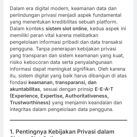
Dalam era digital modern, keamanan data dan
perlindungan privasi menjadi aspek fundamental
yang menentukan kredibilitas sebuah platform.
Dalam konteks
sistem slot online
, kedua aspek ini
memiliki peran vital karena melibatkan
pengelolaan informasi pribadi dan data transaksi
pengguna. Tanpa penerapan kebijakan privasi
yang transparan dan sistem keamanan yang kuat,
risiko kebocoran data serta penyalahgunaan
informasi dapat meningkat signifikan. Oleh karena
itu, sistem digital yang baik harus dibangun di atas
fondasi
keamanan, transparansi, dan
akuntabilitas
, sesuai dengan prinsip
E-E-A-T
(Experience, Expertise, Authoritativeness,
Trustworthiness)
yang menjamin keandalan dan
integritas dalam pengelolaan data pengguna.
1. Pentingnya Kebijakan Privasi dalam