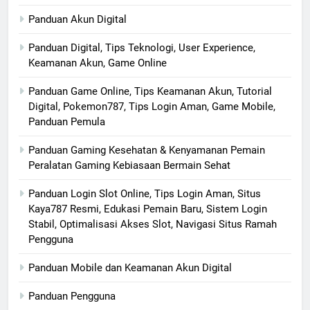
Panduan Akun Digital
Panduan Digital, Tips Teknologi, User Experience,
Keamanan Akun, Game Online
Panduan Game Online, Tips Keamanan Akun, Tutorial
Digital, Pokemon787, Tips Login Aman, Game Mobile,
Panduan Pemula
Panduan Gaming Kesehatan & Kenyamanan Pemain
Peralatan Gaming Kebiasaan Bermain Sehat
Panduan Login Slot Online, Tips Login Aman, Situs
Kaya787 Resmi, Edukasi Pemain Baru, Sistem Login
Stabil, Optimalisasi Akses Slot, Navigasi Situs Ramah
Pengguna
Panduan Mobile dan Keamanan Akun Digital
Panduan Pengguna