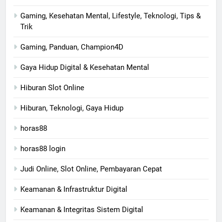
Gaming, Kesehatan Mental, Lifestyle, Teknologi, Tips &
Trik
Gaming, Panduan, Champion4D
Gaya Hidup Digital & Kesehatan Mental
Hiburan Slot Online
Hiburan, Teknologi, Gaya Hidup
horas88
horas88 login
Judi Online, Slot Online, Pembayaran Cepat
Keamanan & Infrastruktur Digital
Keamanan & Integritas Sistem Digital