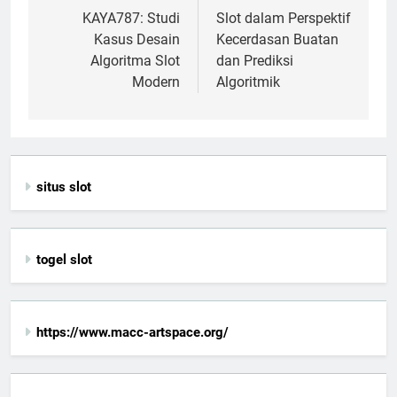
navigation
KAYA787: Studi
Slot dalam Perspektif
Kasus Desain
Kecerdasan Buatan
Algoritma Slot
dan Prediksi
Modern
Algoritmik
situs slot
togel slot
https://www.macc-artspace.org/