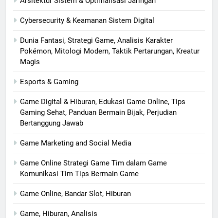
Arsitektur Sistem & Optimalisasi Jaringan
Cybersecurity & Keamanan Sistem Digital
Dunia Fantasi, Strategi Game, Analisis Karakter
Pokémon, Mitologi Modern, Taktik Pertarungan, Kreatur
Magis
Esports & Gaming
Game Digital & Hiburan, Edukasi Game Online, Tips
Gaming Sehat, Panduan Bermain Bijak, Perjudian
Bertanggung Jawab
Game Marketing and Social Media
Game Online Strategi Game Tim dalam Game
Komunikasi Tim Tips Bermain Game
Game Online, Bandar Slot, Hiburan
Game, Hiburan, Analisis