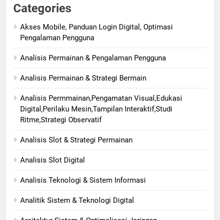
Categories
Akses Mobile, Panduan Login Digital, Optimasi
Pengalaman Pengguna
Analisis Permainan & Pengalaman Pengguna
Analisis Permainan & Strategi Bermain
Analisis Permmainan,Pengamatan Visual,Edukasi
Digital,Perilaku Mesin,Tampilan Interaktif,Studi
Ritme,Strategi Observatif
Analisis Slot & Strategi Permainan
Analisis Slot Digital
Analisis Teknologi & Sistem Informasi
Analitik Sistem & Teknologi Digital