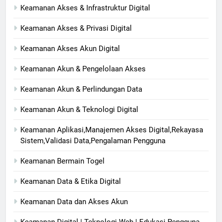
Keamanan Akses & Infrastruktur Digital
Keamanan Akses & Privasi Digital
Keamanan Akses Akun Digital
Keamanan Akun & Pengelolaan Akses
Keamanan Akun & Perlindungan Data
Keamanan Akun & Teknologi Digital
Keamanan Aplikasi,Manajemen Akses Digital,Rekayasa
Sistem,Validasi Data,Pengalaman Pengguna
Keamanan Bermain Togel
Keamanan Data & Etika Digital
Keamanan Data dan Akses Akun