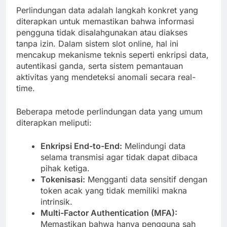
Perlindungan data adalah langkah konkret yang
diterapkan untuk memastikan bahwa informasi
pengguna tidak disalahgunakan atau diakses
tanpa izin. Dalam sistem slot online, hal ini
mencakup mekanisme teknis seperti enkripsi data,
autentikasi ganda, serta sistem pemantauan
aktivitas yang mendeteksi anomali secara real-
time.
Beberapa metode perlindungan data yang umum
diterapkan meliputi:
Enkripsi End-to-End:
Melindungi data
selama transmisi agar tidak dapat dibaca
pihak ketiga.
Tokenisasi:
Mengganti data sensitif dengan
token acak yang tidak memiliki makna
intrinsik.
Multi-Factor Authentication (MFA):
Memastikan bahwa hanya pengguna sah