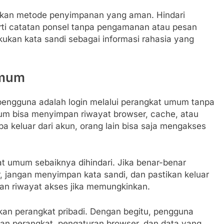
nakan metode penyimpanan yang aman. Hindari
erti catatan ponsel tanpa pengamanan atau pesan
kukan kata sandi sebagai informasi rahasia yang
Umum
 pengguna adalah login melalui perangkat umum tanpa
m bisa menyimpan riwayat browser, cache, atau
pa keluar dari akun, orang lain bisa saja mengakses
 umum sebaiknya dihindari. Jika benar-benar
, jangan menyimpan kata sandi, dan pastikan keluar
ihkan riwayat akses jika memungkinkan.
an perangkat pribadi. Dengan begitu, pengguna
nan perangkat, pengaturan browser, dan data yang