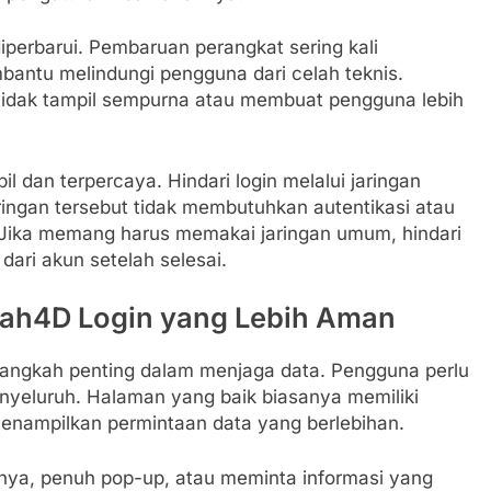
iperbarui. Pembaruan perangkat sering kali
tu melindungi pengguna dari celah teknis.
idak tampil sempurna atau membuat pengguna lebih
il dan terpercaya. Hindari login melalui jaringan
jaringan tersebut tidak membutuhkan autentikasi atau
 Jika memang harus memakai jaringan umum, hindari
ari akun setelah selesai.
ah4D Login yang Lebih Aman
langkah penting dalam menjaga data. Pengguna perlu
yeluruh. Halaman yang baik biasanya memiliki
k menampilkan permintaan data yang berlebihan.
sanya, penuh pop-up, atau meminta informasi yang