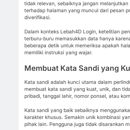
tidak relevan, sebaiknya jangan melanjutkan 
terhadap halaman yang muncul dari pesan pr
diverifikasi.
Dalam konteks Lebah4D Login, ketelitian pe
terburu-buru memasukkan data hanya karena 
beberapa detik untuk memeriksa apakah hala
memiliki instruksi yang wajar.
Membuat Kata Sandi yang Kua
Kata sandi adalah kunci utama dalam perli
membuat kata sandi yang kuat, unik, dan ti
pribadi, tanggal lahir, nomor ponsel, atau ko
Kata sandi yang baik sebaiknya menggunakan 
karakter khusus. Semakin unik kombinasi yan
pihak lain. Pengguna juga tidak disarankan