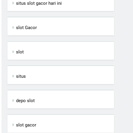
situs slot gacor hari ini
slot Gacor
slot
situs
depo slot
slot gacor