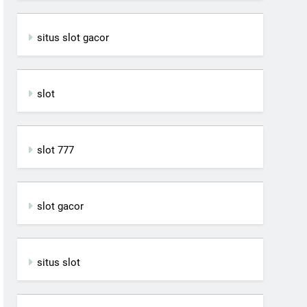
situs slot gacor
slot
slot 777
slot gacor
situs slot