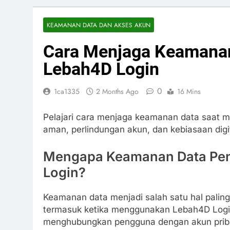
KEAMANAN DATA DAN AKSES AKUN
Cara Menjaga Keamana
Lebah4D Login
0
1ca1335
2 Months Ago
16 Mins
Pelajari cara menjaga keamanan data saat 
aman, perlindungan akun, dan kebiasaan digi
Mengapa Keamanan Data Pen
Login?
Keamanan data menjadi salah satu hal paling
termasuk ketika menggunakan Lebah4D Login.
menghubungkan pengguna dengan akun pribad