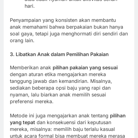
hari.
Penyampaian yang konsisten akan membantu
anak memahami bahwa berpakaian bukan hanya
soal gaya, tetapi juga menghormati diri sendiri dan
orang lain.
3. Libatkan Anak dalam Pemilihan Pakaian
Memberikan anak
pilihan pakaian yang sesuai
dengan aturan etika mengajarkan mereka
tanggung jawab dan kemandirian. Misalnya,
sediakan beberapa opsi baju yang rapi dan
nyaman, lalu biarkan anak memilih sesuai
preferensi mereka.
Metode ini juga mengajarkan anak tentang
pilihan
yang tepat
dan konsekuensi dari keputusan
mereka, misalnya: memilih baju terlalu kasual
untuk acara formal bisa membuat mereka merasa