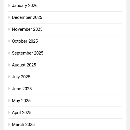
January 2026
December 2025
November 2025
October 2025
September 2025
August 2025
July 2025
June 2025
May 2025
April 2025
March 2025