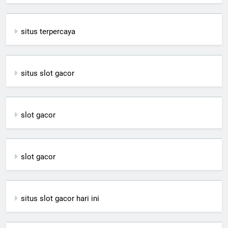
situs terpercaya
situs slot gacor
slot gacor
slot gacor
situs slot gacor hari ini