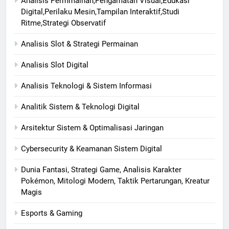
Analisis Permmainan,Pengamatan Visual,Edukasi
Digital,Perilaku Mesin,Tampilan Interaktif,Studi
Ritme,Strategi Observatif
Analisis Slot & Strategi Permainan
Analisis Slot Digital
Analisis Teknologi & Sistem Informasi
Analitik Sistem & Teknologi Digital
Arsitektur Sistem & Optimalisasi Jaringan
Cybersecurity & Keamanan Sistem Digital
Dunia Fantasi, Strategi Game, Analisis Karakter
Pokémon, Mitologi Modern, Taktik Pertarungan, Kreatur
Magis
Esports & Gaming