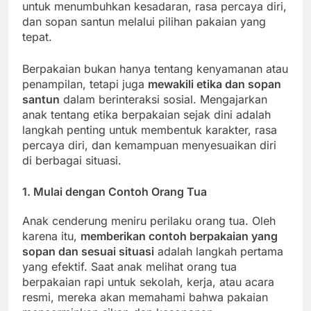
untuk menumbuhkan kesadaran, rasa percaya diri,
dan sopan santun melalui pilihan pakaian yang
tepat.
Berpakaian bukan hanya tentang kenyamanan atau
penampilan, tetapi juga
mewakili etika dan sopan
santun
dalam berinteraksi sosial. Mengajarkan
anak tentang etika berpakaian sejak dini adalah
langkah penting untuk membentuk karakter, rasa
percaya diri, dan kemampuan menyesuaikan diri
di berbagai situasi.
1. Mulai dengan Contoh Orang Tua
Anak cenderung meniru perilaku orang tua. Oleh
karena itu,
memberikan contoh berpakaian yang
sopan dan sesuai situasi
adalah langkah pertama
yang efektif. Saat anak melihat orang tua
berpakaian rapi untuk sekolah, kerja, atau acara
resmi, mereka akan memahami bahwa pakaian