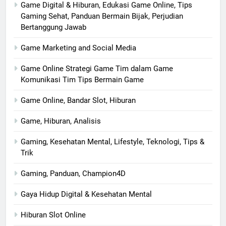
Game Digital & Hiburan, Edukasi Game Online, Tips
Gaming Sehat, Panduan Bermain Bijak, Perjudian
Bertanggung Jawab
Game Marketing and Social Media
Game Online Strategi Game Tim dalam Game
Komunikasi Tim Tips Bermain Game
Game Online, Bandar Slot, Hiburan
Game, Hiburan, Analisis
Gaming, Kesehatan Mental, Lifestyle, Teknologi, Tips &
Trik
Gaming, Panduan, Champion4D
Gaya Hidup Digital & Kesehatan Mental
Hiburan Slot Online