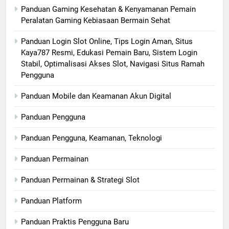
Panduan Gaming Kesehatan & Kenyamanan Pemain
Peralatan Gaming Kebiasaan Bermain Sehat
Panduan Login Slot Online, Tips Login Aman, Situs
Kaya787 Resmi, Edukasi Pemain Baru, Sistem Login
Stabil, Optimalisasi Akses Slot, Navigasi Situs Ramah
Pengguna
Panduan Mobile dan Keamanan Akun Digital
Panduan Pengguna
Panduan Pengguna, Keamanan, Teknologi
Panduan Permainan
Panduan Permainan & Strategi Slot
Panduan Platform
Panduan Praktis Pengguna Baru