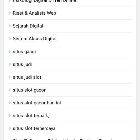
Psikologi Digital & Tren Online
Riset & Analisis Web
Sejarah Digital
Sistem Akses Digital
situs gacor
situs judi
situs judi slot
situs slot gacor
situs slot gacor hari ini
situs slot terbaik,
situs slot terpercaya