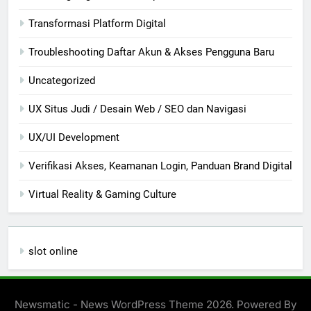
Transformasi Platform Digital
Troubleshooting Daftar Akun & Akses Pengguna Baru
Uncategorized
UX Situs Judi / Desain Web / SEO dan Navigasi
UX/UI Development
Verifikasi Akses, Keamanan Login, Panduan Brand Digital
Virtual Reality & Gaming Culture
slot online
Newsmatic - News WordPress Theme 2026. Powered By