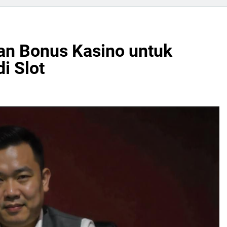
n Bonus Kasino untuk
i Slot