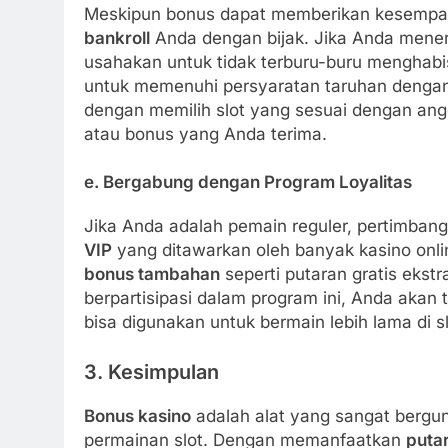
Meskipun bonus dapat memberikan kesempata
bankroll
Anda dengan bijak. Jika Anda mener
usahakan untuk tidak terburu-buru menghabi
untuk memenuhi persyaratan taruhan dengan
dengan memilih slot yang sesuai dengan ang
atau bonus yang Anda terima.
e.
Bergabung dengan Program Loyalitas
Jika Anda adalah pemain reguler, pertimba
VIP
yang ditawarkan oleh banyak kasino onl
bonus tambahan
seperti putaran gratis ekst
berpartisipasi dalam program ini, Anda aka
bisa digunakan untuk bermain lebih lama di sl
3.
Kesimpulan
Bonus kasino
adalah alat yang sangat bergu
permainan slot. Dengan memanfaatkan
putar