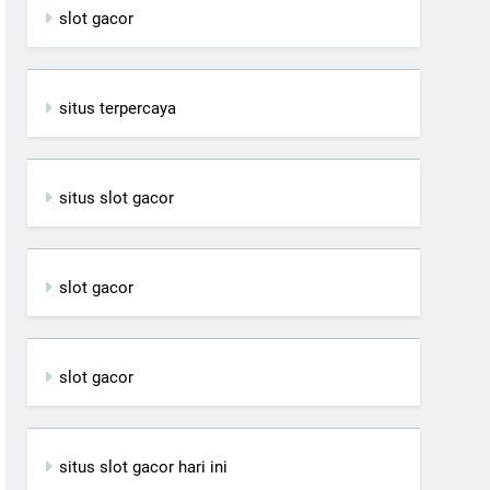
slot gacor
situs terpercaya
situs slot gacor
slot gacor
slot gacor
situs slot gacor hari ini