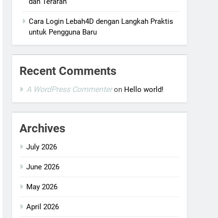
dan Terarah
Cara Login Lebah4D dengan Langkah Praktis
untuk Pengguna Baru
Recent Comments
A WordPress Commenter
on
Hello world!
Archives
July 2026
June 2026
May 2026
April 2026