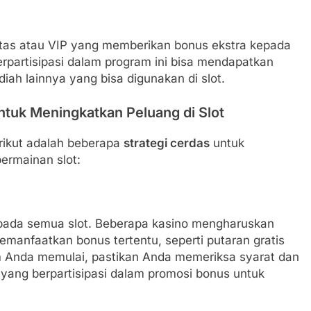
tas atau VIP yang memberikan bonus ekstra kepada
rpartisipasi dalam program ini bisa mendapatkan
diah lainnya yang bisa digunakan di slot.
tuk Meningkatkan Peluang di Slot
erikut adalah beberapa
strategi cerdas
untuk
rmainan slot:
pada semua slot. Beberapa kasino mengharuskan
manfaatkan bonus tertentu, seperti putaran gratis
um Anda memulai, pastikan Anda memeriksa syarat dan
t yang berpartisipasi dalam promosi bonus untuk