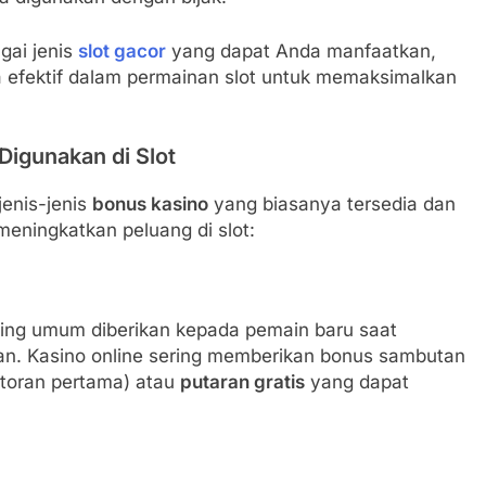
gai jenis
slot gacor
yang dapat Anda manfaatkan,
 efektif dalam permainan slot untuk memaksimalkan
Digunakan di Slot
enis-jenis
bonus kasino
yang biasanya tersedia dan
ningkatkan peluang di slot:
ling umum diberikan kepada pemain baru saat
an. Kasino online sering memberikan bonus sambutan
etoran pertama) atau
putaran gratis
yang dapat