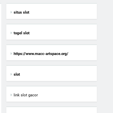
situs slot
togel slot
https://www.macc-artspace.org/
slot
link slot gacor