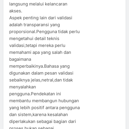
langsung melalui kelancaran
akses.
Aspek penting lain dari validasi
adalah transparansi yang
proporsional.Pengguna tidak perlu
mengetahui detail teknis
validasi,tetapi mereka perlu
memahami apa yang salah dan
bagaimana
memperbaikinya.Bahasa yang
digunakan dalam pesan validasi
sebaiknya jelas,netral,dan tidak
menyalahkan
pengguna.Pendekatan ini
membantu membangun hubungan
yang lebih positif antara pengguna
dan sistem,karena kesalahan
diperlakukan sebagai bagian dari
proses,bukan sebagai