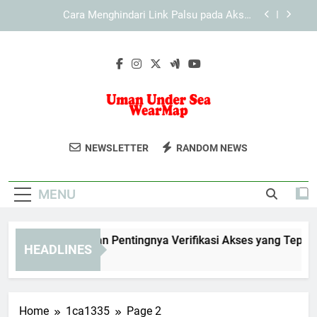
Skip
EDWINSLOT Login di Browser Mobile untuk
to
Akses yang Lebih Efisien
content
Cara Menjaga Keamanan Data Saat Login
Edwinslot dengan Langkah yang Lebih Aman dan
Terarah
TIARA4D Login dan Pentingnya Verifikasi Akses
yang Tepat
Cara Menghindari Link Palsu pada Akses
Alternatif
Under Sea Wear
Tampil Stylish Dengan Koleksi Pakaian
EDWINSLOT Login di Browser Mobile untuk
NEWSLETTER
RANDOM NEWS
Akses yang Lebih Efisien
Renang Dan Aksesori Pantai Dari
Cara Menjaga Keamanan Data Saat Login
Undersea Wear. Produk Berkualitas
Edwinslot dengan Langkah yang Lebih Aman dan
MENU
Terarah
Untuk Liburan Anda.
ARA4D Login dan Pentingnya Verifikasi Akses yang Tepat
HEADLINES
eeks Ago
Home
1ca1335
Page 2