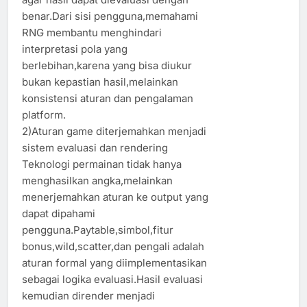
benar.Dari sisi pengguna,memahami
RNG membantu menghindari
interpretasi pola yang
berlebihan,karena yang bisa diukur
bukan kepastian hasil,melainkan
konsistensi aturan dan pengalaman
platform.
2)Aturan game diterjemahkan menjadi
sistem evaluasi dan rendering
Teknologi permainan tidak hanya
menghasilkan angka,melainkan
menerjemahkan aturan ke output yang
dapat dipahami
pengguna.Paytable,simbol,fitur
bonus,wild,scatter,dan pengali adalah
aturan formal yang diimplementasikan
sebagai logika evaluasi.Hasil evaluasi
kemudian dirender menjadi