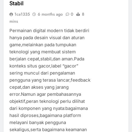
Stabil
1ca1335
6 months ago
0
8
mins
Permainan digital modern tidak berdiri
hanya pada desain visual dan aturan
game,melainkan pada tumpukan
teknologi yang membuat sistem
berjalan cepat,stabil,dan aman.Pada
konteks situs gacor,label “gacor”
sering muncul dari pengalaman
pengguna yang terasa lancar,feedback
cepat,dan akses yang jarang
error.Namun agar pembahasannya
objektif,peran teknologi perlu dilihat
dari komponen yang nyata:bagaimana
hasil diproses,bagaimana platform
melayani banyak pengguna
sekaligus,serta bagaimana keamanan