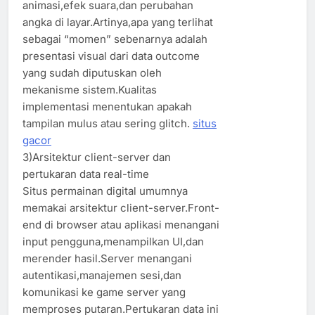
animasi,efek suara,dan perubahan
angka di layar.Artinya,apa yang terlihat
sebagai “momen” sebenarnya adalah
presentasi visual dari data outcome
yang sudah diputuskan oleh
mekanisme sistem.Kualitas
implementasi menentukan apakah
tampilan mulus atau sering glitch.
situs
gacor
3)Arsitektur client-server dan
pertukaran data real-time
Situs permainan digital umumnya
memakai arsitektur client-server.Front-
end di browser atau aplikasi menangani
input pengguna,menampilkan UI,dan
merender hasil.Server menangani
autentikasi,manajemen sesi,dan
komunikasi ke game server yang
memproses putaran.Pertukaran data ini