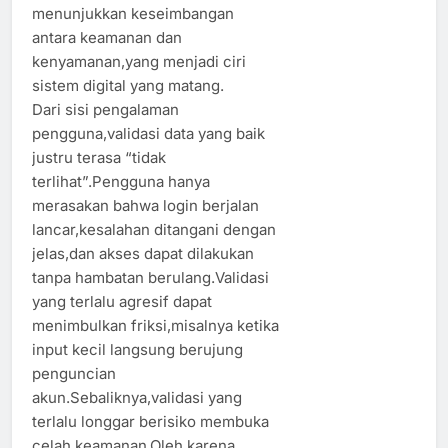
menunjukkan keseimbangan
antara keamanan dan
kenyamanan,yang menjadi ciri
sistem digital yang matang.
Dari sisi pengalaman
pengguna,validasi data yang baik
justru terasa “tidak
terlihat”.Pengguna hanya
merasakan bahwa login berjalan
lancar,kesalahan ditangani dengan
jelas,dan akses dapat dilakukan
tanpa hambatan berulang.Validasi
yang terlalu agresif dapat
menimbulkan friksi,misalnya ketika
input kecil langsung berujung
penguncian
akun.Sebaliknya,validasi yang
terlalu longgar berisiko membuka
celah keamanan.Oleh karena