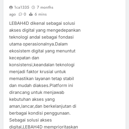
1ca1335
7 months
ago
0
6 mins
LEBAH4D dikenal sebagai solusi
akses digital yang mengedepankan
teknologi andal sebagai fondasi
utama operasionalnya.Dalam
ekosistem digital yang menuntut
kecepatan dan
konsistensi,keandalan teknologi
menjadi faktor krusial untuk
memastikan layanan tetap stabil
dan mudah diakses.Platform ini
dirancang untuk menjawab
kebutuhan akses yang
aman,lancar,dan berkelanjutan di
berbagai kondisi penggunaan.
Sebagai solusi akses
digital,LEBAH4D memprioritaskan