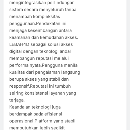
mengintegrasikan perlindungan
sistem secara menyeluruh tanpa
menambah kompleksitas
penggunaan.Pendekatan ini
menjaga keseimbangan antara
keamanan dan kemudahan akses.
LEBAH4D sebagai solusi akses
digital dengan teknologi andal
membangun reputasi melalui
performa nyata.Pengguna menilai
kualitas dari pengalaman langsung
berupa akses yang stabil dan
responsif.Reputasi ini tumbuh
seiring konsistensi layanan yang
terjaga.
Keandalan teknologi juga
berdampak pada efisiensi
operasional.Platform yang stabil
membutuhkan lebih sedikit