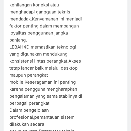
kehilangan koneksi atau
menghadapi gangguan teknis
mendadak.Kenyamanan ini menjadi
faktor penting dalam membangun
loyalitas penggunaan jangka
panjang.
LEBAH4D memastikan teknologi
yang digunakan mendukung
konsistensi lintas perangkat.Akses
tetap lancar baik melalui desktop
maupun perangkat
mobile.Keseragaman ini penting
karena pengguna mengharapkan
pengalaman yang sama stabilnya di
berbagai perangkat.
Dalam pengelolaan
profesional,pemantauan sistem
dilakukan secara