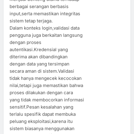
berbagai serangan berbasis
input,serta memastikan integritas
sistem tetap terjaga.
Dalam konteks login,validasi data
pengguna juga berkaitan langsung
dengan proses
autentikasi.Kredensial yang
diterima akan dibandingkan
dengan data yang tersimpan
secara aman di sistem.Validasi
tidak hanya mengecek kecocokan
nilai,tetapi juga memastikan bahwa
proses dilakukan dengan cara
yang tidak membocorkan informasi
sensitif.Pesan kesalahan yang
terlalu spesifik dapat membuka
peluang eksploitasi,karena itu
sistem biasanya menggunakan