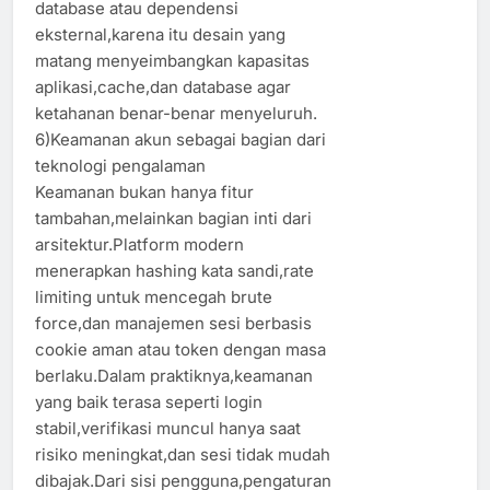
database atau dependensi
eksternal,karena itu desain yang
matang menyeimbangkan kapasitas
aplikasi,cache,dan database agar
ketahanan benar-benar menyeluruh.
6)Keamanan akun sebagai bagian dari
teknologi pengalaman
Keamanan bukan hanya fitur
tambahan,melainkan bagian inti dari
arsitektur.Platform modern
menerapkan hashing kata sandi,rate
limiting untuk mencegah brute
force,dan manajemen sesi berbasis
cookie aman atau token dengan masa
berlaku.Dalam praktiknya,keamanan
yang baik terasa seperti login
stabil,verifikasi muncul hanya saat
risiko meningkat,dan sesi tidak mudah
dibajak.Dari sisi pengguna,pengaturan