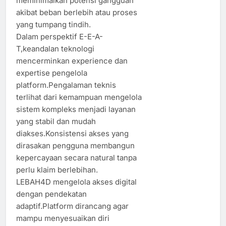
meminimalkan potensi gangguan
akibat beban berlebih atau proses
yang tumpang tindih.
Dalam perspektif E-E-A-
T,keandalan teknologi
mencerminkan experience dan
expertise pengelola
platform.Pengalaman teknis
terlihat dari kemampuan mengelola
sistem kompleks menjadi layanan
yang stabil dan mudah
diakses.Konsistensi akses yang
dirasakan pengguna membangun
kepercayaan secara natural tanpa
perlu klaim berlebihan.
LEBAH4D mengelola akses digital
dengan pendekatan
adaptif.Platform dirancang agar
mampu menyesuaikan diri