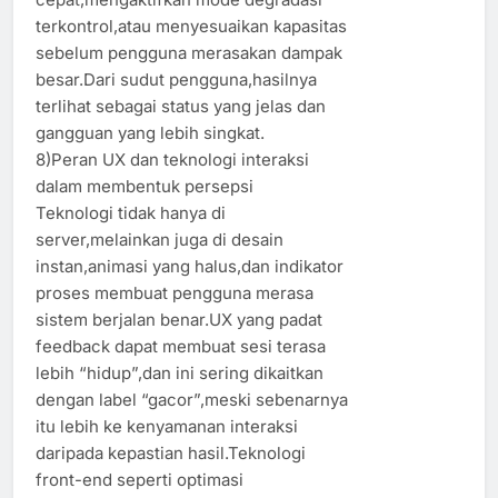
terkontrol,atau menyesuaikan kapasitas
sebelum pengguna merasakan dampak
besar.Dari sudut pengguna,hasilnya
terlihat sebagai status yang jelas dan
gangguan yang lebih singkat.
8)Peran UX dan teknologi interaksi
dalam membentuk persepsi
Teknologi tidak hanya di
server,melainkan juga di desain
instan,animasi yang halus,dan indikator
proses membuat pengguna merasa
sistem berjalan benar.UX yang padat
feedback dapat membuat sesi terasa
lebih “hidup”,dan ini sering dikaitkan
dengan label “gacor”,meski sebenarnya
itu lebih ke kenyamanan interaksi
daripada kepastian hasil.Teknologi
front-end seperti optimasi