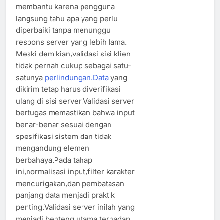
membantu karena pengguna
langsung tahu apa yang perlu
diperbaiki tanpa menunggu
respons server yang lebih lama.
Meski demikian,validasi sisi klien
tidak pernah cukup sebagai satu-
satunya
perlindungan.Data
yang
dikirim tetap harus diverifikasi
ulang di sisi server.Validasi server
bertugas memastikan bahwa input
benar-benar sesuai dengan
spesifikasi sistem dan tidak
mengandung elemen
berbahaya.Pada tahap
ini,normalisasi input,filter karakter
mencurigakan,dan pembatasan
panjang data menjadi praktik
penting.Validasi server inilah yang
menjadi benteng utama terhadap