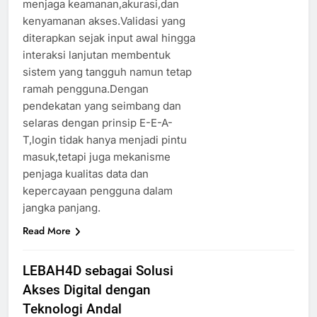
menjaga keamanan,akurasi,dan
kenyamanan akses.Validasi yang
diterapkan sejak input awal hingga
interaksi lanjutan membentuk
sistem yang tangguh namun tetap
ramah pengguna.Dengan
pendekatan yang seimbang dan
selaras dengan prinsip E-E-A-
T,login tidak hanya menjadi pintu
masuk,tetapi juga mekanisme
penjaga kualitas data dan
kepercayaan pengguna dalam
jangka panjang.
Read More
LEBAH4D sebagai Solusi
Akses Digital dengan
Teknologi Andal