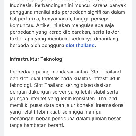
Indonesia. Perbandingan ini muncul karena banyak
pengguna menilai ada perbedaan signifikan dalam
hal performa, kenyamanan, hingga persepsi
komunitas. Artikel ini akan mengulas apa saja
perbedaan yang kerap dibicarakan, serta faktor-
faktor apa yang membuat keduanya dipandang
berbeda oleh pengguna
slot thailand
.
Infrastruktur Teknologi
Perbedaan paling mendasar antara Slot Thailand
dan slot lokal terletak pada kualitas infrastruktur
teknologi. Slot Thailand sering diasosiasikan
dengan dukungan server yang lebih stabil serta
jaringan internet yang lebih konsisten. Thailand
memiliki pusat data dan jalur koneksi internasional
yang relatif lebih kuat, sehingga mampu
menangani beban pengguna dalam jumlah besar
tanpa hambatan berarti.