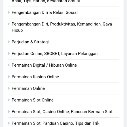
Anak, Tips Harian, Kesadaran Sosial
Pengembangan Diri & Relasi Sosial
Pengembangan Diri, Produktivitas, Kemandirian, Gaya
Hidup
Perjudian & Strategi
Perjudian Online, SBOBET, Layanan Pelanggan
Permainan Digital / Hiburan Online
Permainan Kasino Online
Permainan Online
Permainan Slot Online
Permainan Slot, Casino Online, Panduan Bermain Slot
Permainan Slot, Panduan Casino, Tips dan Trik