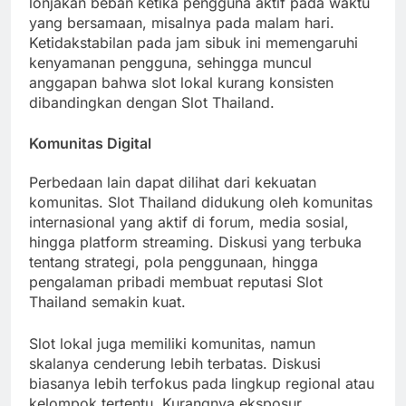
lonjakan beban ketika pengguna aktif pada waktu
yang bersamaan, misalnya pada malam hari.
Ketidakstabilan pada jam sibuk ini memengaruhi
kenyamanan pengguna, sehingga muncul
anggapan bahwa slot lokal kurang konsisten
dibandingkan dengan Slot Thailand.
Komunitas Digital
Perbedaan lain dapat dilihat dari kekuatan
komunitas. Slot Thailand didukung oleh komunitas
internasional yang aktif di forum, media sosial,
hingga platform streaming. Diskusi yang terbuka
tentang strategi, pola penggunaan, hingga
pengalaman pribadi membuat reputasi Slot
Thailand semakin kuat.
Slot lokal juga memiliki komunitas, namun
skalanya cenderung lebih terbatas. Diskusi
biasanya lebih terfokus pada lingkup regional atau
kelompok tertentu. Kurangnya eksposur