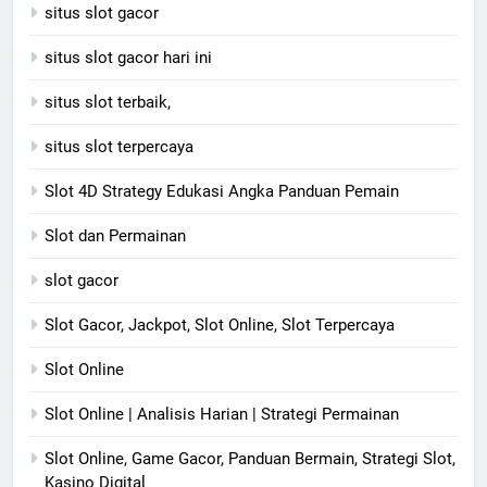
situs slot gacor
situs slot gacor hari ini
situs slot terbaik,
situs slot terpercaya
Slot 4D Strategy Edukasi Angka Panduan Pemain
Slot dan Permainan
slot gacor
Slot Gacor, Jackpot, Slot Online, Slot Terpercaya
Slot Online
Slot Online | Analisis Harian | Strategi Permainan
Slot Online, Game Gacor, Panduan Bermain, Strategi Slot,
Kasino Digital