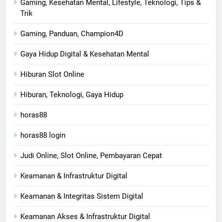
Gaming, Kesehatan Mental, Lifestyle, Teknologi, Tips &
Trik
Gaming, Panduan, Champion4D
Gaya Hidup Digital & Kesehatan Mental
Hiburan Slot Online
Hiburan, Teknologi, Gaya Hidup
horas88
horas88 login
Judi Online, Slot Online, Pembayaran Cepat
Keamanan & Infrastruktur Digital
Keamanan & Integritas Sistem Digital
Keamanan Akses & Infrastruktur Digital