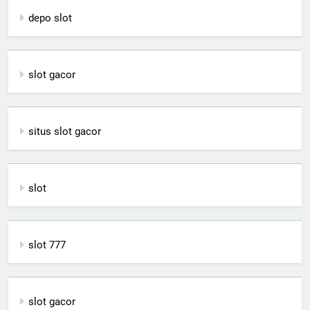
depo slot
slot gacor
situs slot gacor
slot
slot 777
slot gacor