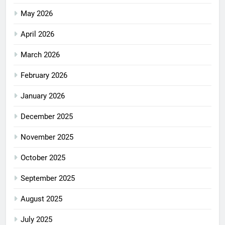
May 2026
April 2026
March 2026
February 2026
January 2026
December 2025
November 2025
October 2025
September 2025
August 2025
July 2025