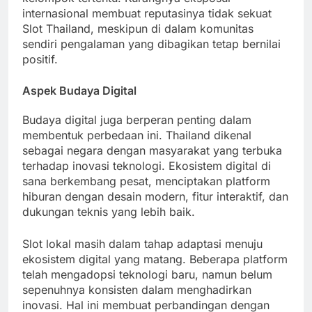
internasional membuat reputasinya tidak sekuat
Slot Thailand, meskipun di dalam komunitas
sendiri pengalaman yang dibagikan tetap bernilai
positif.
Aspek Budaya Digital
Budaya digital juga berperan penting dalam
membentuk perbedaan ini. Thailand dikenal
sebagai negara dengan masyarakat yang terbuka
terhadap inovasi teknologi. Ekosistem digital di
sana berkembang pesat, menciptakan platform
hiburan dengan desain modern, fitur interaktif, dan
dukungan teknis yang lebih baik.
Slot lokal masih dalam tahap adaptasi menuju
ekosistem digital yang matang. Beberapa platform
telah mengadopsi teknologi baru, namun belum
sepenuhnya konsisten dalam menghadirkan
inovasi. Hal ini membuat perbandingan dengan