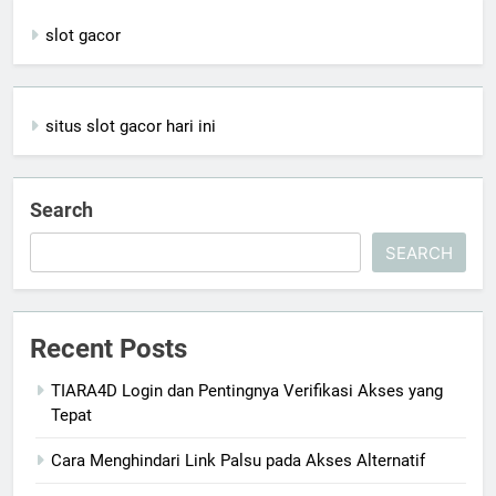
slot gacor
situs slot gacor hari ini
Search
SEARCH
Recent Posts
TIARA4D Login dan Pentingnya Verifikasi Akses yang
Tepat
Cara Menghindari Link Palsu pada Akses Alternatif