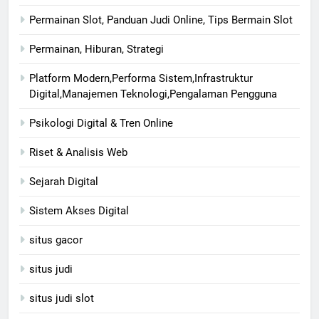
Permainan Slot, Panduan Judi Online, Tips Bermain Slot
Permainan, Hiburan, Strategi
Platform Modern,Performa Sistem,Infrastruktur
Digital,Manajemen Teknologi,Pengalaman Pengguna
Psikologi Digital & Tren Online
Riset & Analisis Web
Sejarah Digital
Sistem Akses Digital
situs gacor
situs judi
situs judi slot