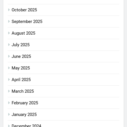
October 2025
September 2025
August 2025
July 2025
June 2025
May 2025
April 2025
March 2025
February 2025
January 2025
December 2024