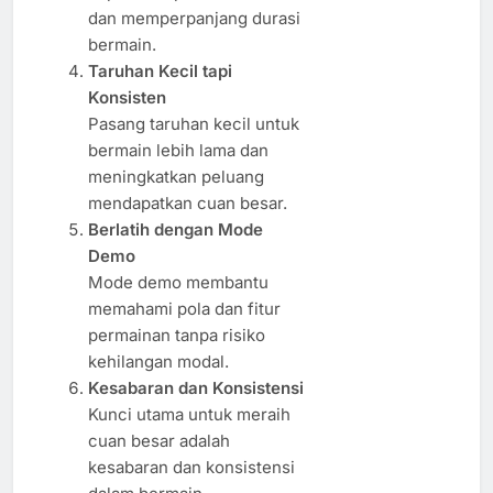
dan memperpanjang durasi
bermain.
Taruhan Kecil tapi
Konsisten
Pasang taruhan kecil untuk
bermain lebih lama dan
meningkatkan peluang
mendapatkan cuan besar.
Berlatih dengan Mode
Demo
Mode demo membantu
memahami pola dan fitur
permainan tanpa risiko
kehilangan modal.
Kesabaran dan Konsistensi
Kunci utama untuk meraih
cuan besar adalah
kesabaran dan konsistensi