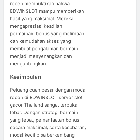
receh membuktikan bahwa
EDWINSLOT mampu memberikan
hasil yang maksimal. Mereka
mengapresiasi keadilan
permainan, bonus yang melimpah,
dan kemudahan akses yang
membuat pengalaman bermain
menjadi menyenangkan dan
menguntungkan.
Kesimpulan
Peluang cuan besar dengan modal
receh di EDWINSLOT server slot
gacor Thailand sangat terbuka
lebar. Dengan strategi bermain
yang tepat, pemanfaatan bonus
secara maksimal, serta kesabaran,
modal kecil bisa berkembang