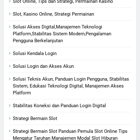
Slot Online, Tips dan Strategi, Permainan Kasino
Slot, Kasino Online, Strategi Permainan
Solusi Akses Digital,Manajemen Teknologi
Platform,Stabilitas Sistem Modern,Pengalaman
Pengguna Berkelanjutan
Solusi Kendala Login
Solusi Login dan Akses Akun
Solusi Teknis Akun, Panduan Login Pengguna, Stabilitas
Sistem, Edukasi Teknologi Digital, Manajemen Akses
Platform
Stabilitas Koneksi dan Panduan Login Digital
Strategi Bermain Slot
Strategi Bermain Slot Panduan Pemula Slot Online Tips
Mengatur Taruhan Manajemen Modal Slot Hiburan