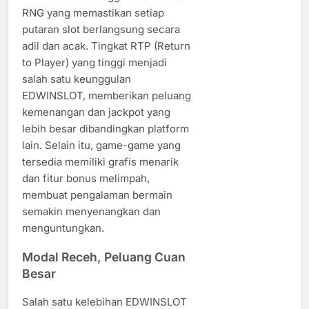
RNG yang memastikan setiap
putaran slot berlangsung secara
adil dan acak. Tingkat RTP (Return
to Player) yang tinggi menjadi
salah satu keunggulan
EDWINSLOT, memberikan peluang
kemenangan dan jackpot yang
lebih besar dibandingkan platform
lain. Selain itu, game-game yang
tersedia memiliki grafis menarik
dan fitur bonus melimpah,
membuat pengalaman bermain
semakin menyenangkan dan
menguntungkan.
Modal Receh, Peluang Cuan
Besar
Salah satu kelebihan EDWINSLOT