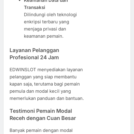
Keamanan Data dan
Transaksi
Dilindungi oleh teknologi
enkripsi terbaru yang
menjaga privasi dan
keamanan pemain.
Layanan Pelanggan
Profesional 24 Jam
EDWINSLOT menyediakan layanan
pelanggan yang siap membantu
kapan saja, terutama bagi pemain
pemula dan modal kecil yang
memerlukan panduan dan bantuan.
Testimoni Pemain Modal
Receh dengan Cuan Besar
Banyak pemain dengan modal