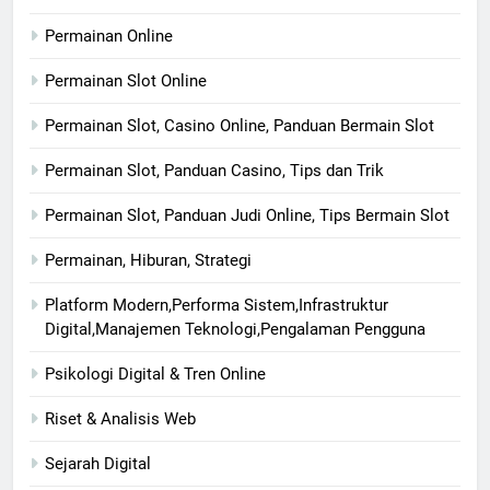
Permainan Online
Permainan Slot Online
Permainan Slot, Casino Online, Panduan Bermain Slot
Permainan Slot, Panduan Casino, Tips dan Trik
Permainan Slot, Panduan Judi Online, Tips Bermain Slot
Permainan, Hiburan, Strategi
Platform Modern,Performa Sistem,Infrastruktur
Digital,Manajemen Teknologi,Pengalaman Pengguna
Psikologi Digital & Tren Online
Riset & Analisis Web
Sejarah Digital