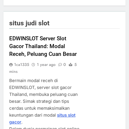
situs judi slot
EDWINSLOT Server Slot
Gacor Thailand: Modal
Receh, Peluang Cuan Besar
1ca1335
1 year ago
0
5
mins
Bermain modal receh di
EDWINSLOT, server slot gacor
Thailand, membuka peluang cuan
besar. Simak strategi dan tips
cerdas untuk memaksimalkan
keuntungan dari modal
situs slot
gacor
.
Dalam dunia permainan slot online,