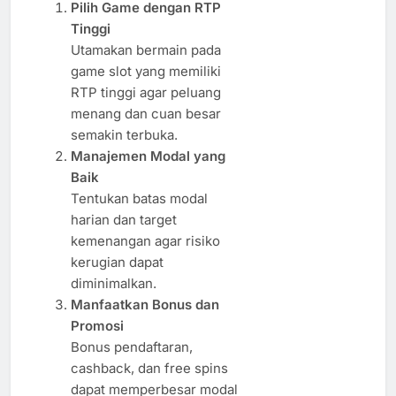
Pilih Game dengan RTP
Tinggi
Utamakan bermain pada
game slot yang memiliki
RTP tinggi agar peluang
menang dan cuan besar
semakin terbuka.
Manajemen Modal yang
Baik
Tentukan batas modal
harian dan target
kemenangan agar risiko
kerugian dapat
diminimalkan.
Manfaatkan Bonus dan
Promosi
Bonus pendaftaran,
cashback, dan free spins
dapat memperbesar modal