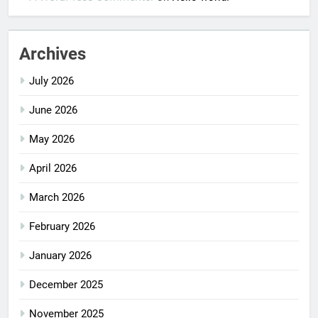
Archives
July 2026
June 2026
May 2026
April 2026
March 2026
February 2026
January 2026
December 2025
November 2025