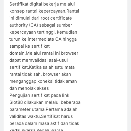
Sertifikat digital bekerja melalui
konsep rantai kepercayaan.Rantai
ini dimulai dari root certificate
authority (CA) sebagai sumber
kepercayaan tertinggi, kemudian
turun ke intermediate CA hingga
sampai ke sertifikat
domain.Melalui rantai ini browser
dapat memvalidasi asal-usul
sertifikat.Ketika salah satu mata
rantai tidak sah, browser akan
menganggap koneksi tidak aman
dan menolak akses
Pengujian sertifikat pada link
Slot88 dilakukan melalui beberapa
parameter utama.Pertama adalah
validitas waktu.Sertifikat harus
berada dalam masa aktif dan tidak
kedaluwarsa.Kedaluwarsa