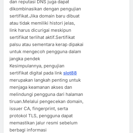
dan reputasi DNS juga dapat
dikombinasikan dengan pengujian
sertifikat.Jika domain baru dibuat
atau tidak memiliki histori jelas,
link harus dicurigai meskipun
sertifikat terlihat aktif.Sertifikat
palsu atau sementara kerap dipakai
untuk mengecoh pengguna dalam
jangka pendek
Kesimpulannya, pengujian
sertifikat digital pada link
slot88
merupakan langkah penting untuk
menjaga keamanan akses dan
melindungi pengguna dari halaman
tiruan.Melalui pengecekan domain,
issuer CA, fingerprint, serta
protokol TLS, pengguna dapat
memastikan jalur resmi sebelum
berbagi informasi