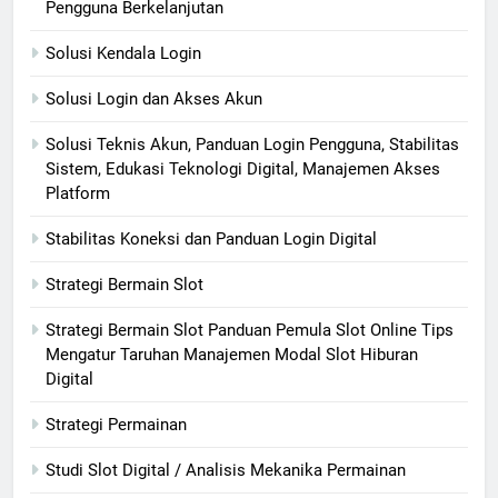
Pengguna Berkelanjutan
Solusi Kendala Login
Solusi Login dan Akses Akun
Solusi Teknis Akun, Panduan Login Pengguna, Stabilitas
Sistem, Edukasi Teknologi Digital, Manajemen Akses
Platform
Stabilitas Koneksi dan Panduan Login Digital
Strategi Bermain Slot
Strategi Bermain Slot Panduan Pemula Slot Online Tips
Mengatur Taruhan Manajemen Modal Slot Hiburan
Digital
Strategi Permainan
Studi Slot Digital / Analisis Mekanika Permainan