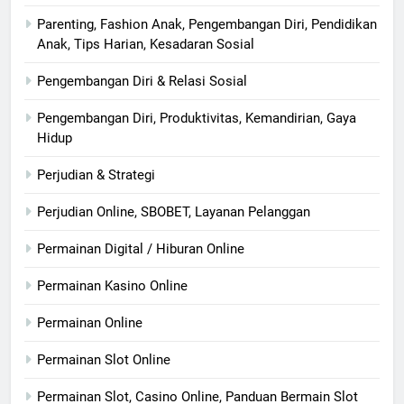
Parenting, Fashion Anak, Pengembangan Diri, Pendidikan
Anak, Tips Harian, Kesadaran Sosial
Pengembangan Diri & Relasi Sosial
Pengembangan Diri, Produktivitas, Kemandirian, Gaya
Hidup
Perjudian & Strategi
Perjudian Online, SBOBET, Layanan Pelanggan
Permainan Digital / Hiburan Online
Permainan Kasino Online
Permainan Online
Permainan Slot Online
Permainan Slot, Casino Online, Panduan Bermain Slot