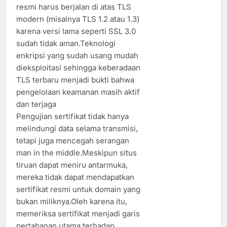
resmi harus berjalan di atas TLS
modern (misalnya TLS 1.2 atau 1.3)
karena versi lama seperti SSL 3.0
sudah tidak aman.Teknologi
enkripsi yang sudah usang mudah
dieksploitasi sehingga keberadaan
TLS terbaru menjadi bukti bahwa
pengelolaan keamanan masih aktif
dan terjaga
Pengujian sertifikat tidak hanya
melindungi data selama transmisi,
tetapi juga mencegah serangan
man in the middle.Meskipun situs
tiruan dapat meniru antarmuka,
mereka tidak dapat mendapatkan
sertifikat resmi untuk domain yang
bukan miliknya.Oleh karena itu,
memeriksa sertifikat menjadi garis
pertahanan utama terhadap