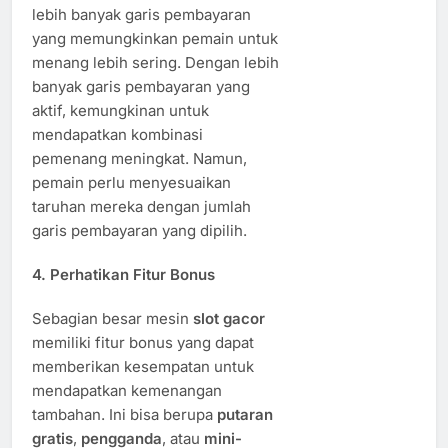
lebih banyak garis pembayaran
yang memungkinkan pemain untuk
menang lebih sering. Dengan lebih
banyak garis pembayaran yang
aktif, kemungkinan untuk
mendapatkan kombinasi
pemenang meningkat. Namun,
pemain perlu menyesuaikan
taruhan mereka dengan jumlah
garis pembayaran yang dipilih.
4.
Perhatikan Fitur Bonus
Sebagian besar mesin
slot gacor
memiliki fitur bonus yang dapat
memberikan kesempatan untuk
mendapatkan kemenangan
tambahan. Ini bisa berupa
putaran
gratis
,
pengganda
, atau
mini-