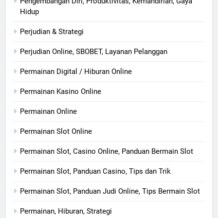
Pengembangan Diri, Produktivitas, Kemandirian, Gaya
Hidup
Perjudian & Strategi
Perjudian Online, SBOBET, Layanan Pelanggan
Permainan Digital / Hiburan Online
Permainan Kasino Online
Permainan Online
Permainan Slot Online
Permainan Slot, Casino Online, Panduan Bermain Slot
Permainan Slot, Panduan Casino, Tips dan Trik
Permainan Slot, Panduan Judi Online, Tips Bermain Slot
Permainan, Hiburan, Strategi