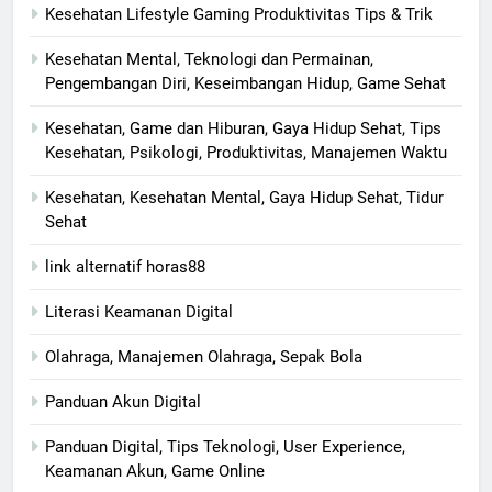
Kesehatan Lifestyle Gaming Produktivitas Tips & Trik
Kesehatan Mental, Teknologi dan Permainan,
Pengembangan Diri, Keseimbangan Hidup, Game Sehat
Kesehatan, Game dan Hiburan, Gaya Hidup Sehat, Tips
Kesehatan, Psikologi, Produktivitas, Manajemen Waktu
Kesehatan, Kesehatan Mental, Gaya Hidup Sehat, Tidur
Sehat
link alternatif horas88
Literasi Keamanan Digital
Olahraga, Manajemen Olahraga, Sepak Bola
Panduan Akun Digital
Panduan Digital, Tips Teknologi, User Experience,
Keamanan Akun, Game Online