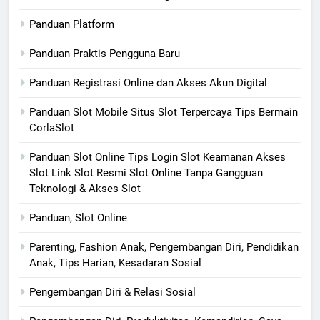
Panduan Platform
Panduan Praktis Pengguna Baru
Panduan Registrasi Online dan Akses Akun Digital
Panduan Slot Mobile Situs Slot Terpercaya Tips Bermain
CorlaSlot
Panduan Slot Online Tips Login Slot Keamanan Akses
Slot Link Slot Resmi Slot Online Tanpa Gangguan
Teknologi & Akses Slot
Panduan, Slot Online
Parenting, Fashion Anak, Pengembangan Diri, Pendidikan
Anak, Tips Harian, Kesadaran Sosial
Pengembangan Diri & Relasi Sosial