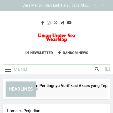
Skip
EDWINSLOT Login di Browser Mobile untuk
to
Akses yang Lebih Efisien
content
Cara Menjaga Keamanan Data Saat Login
Edwinslot dengan Langkah yang Lebih Aman dan
Terarah
TIARA4D Login dan Pentingnya Verifikasi Akses
yang Tepat
Cara Menghindari Link Palsu pada Akses
Alternatif
Under Sea Wear
Tampil Stylish Dengan Koleksi Pakaian
EDWINSLOT Login di Browser Mobile untuk
NEWSLETTER
RANDOM NEWS
Akses yang Lebih Efisien
Renang Dan Aksesori Pantai Dari
Cara Menjaga Keamanan Data Saat Login
Undersea Wear. Produk Berkualitas
Edwinslot dengan Langkah yang Lebih Aman dan
MENU
Terarah
Untuk Liburan Anda.
ARA4D Login dan Pentingnya Verifikasi Akses yang Tepat
HEADLINES
Weeks Ago
Home
Perjudian