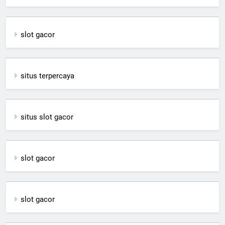
slot gacor
situs terpercaya
situs slot gacor
slot gacor
slot gacor