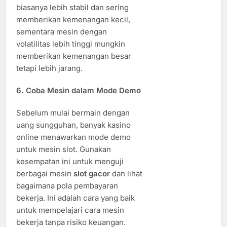
biasanya lebih stabil dan sering
memberikan kemenangan kecil,
sementara mesin dengan
volatilitas lebih tinggi mungkin
memberikan kemenangan besar
tetapi lebih jarang.
6.
Coba Mesin dalam Mode Demo
Sebelum mulai bermain dengan
uang sungguhan, banyak kasino
online menawarkan mode demo
untuk mesin slot. Gunakan
kesempatan ini untuk menguji
berbagai mesin
slot gacor
dan lihat
bagaimana pola pembayaran
bekerja. Ini adalah cara yang baik
untuk mempelajari cara mesin
bekerja tanpa risiko keuangan.