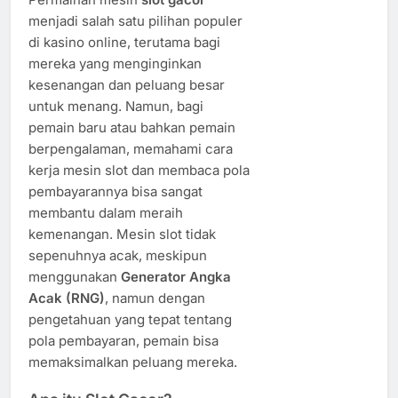
menjadi salah satu pilihan populer
di kasino online, terutama bagi
mereka yang menginginkan
kesenangan dan peluang besar
untuk menang. Namun, bagi
pemain baru atau bahkan pemain
berpengalaman, memahami cara
kerja mesin slot dan membaca pola
pembayarannya bisa sangat
membantu dalam meraih
kemenangan. Mesin slot tidak
sepenuhnya acak, meskipun
menggunakan
Generator Angka
Acak (RNG)
, namun dengan
pengetahuan yang tepat tentang
pola pembayaran, pemain bisa
memaksimalkan peluang mereka.