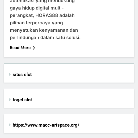
autentikasi yang mendukung
gaya hidup digital multi-
perangkat, HORAS88 adalah
pilihan terpercaya yang
menyatukan kenyamanan dan
perlindungan dalam satu solusi.
Read More
situs slot
togel slot
https://www.macc-artspace.org/