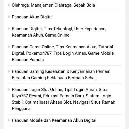
Olahraga, Manajemen Olahraga, Sepak Bola
Panduan Akun Digital
Panduan Digital, Tips Teknologi, User Experience,
Keamanan Akun, Game Online
Panduan Game Online, Tips Keamanan Akun, Tutorial
Digital, Pokemon787, Tips Login Aman, Game Mobile,
Panduan Pemula
Panduan Gaming Kesehatan & Kenyamanan Pemain
Peralatan Gaming Kebiasaan Bermain Sehat
Panduan Login Slot Online, Tips Login Aman, Situs
Kaya787 Resmi, Edukasi Pemain Baru, Sistem Login
Stabil, Optimalisasi Akses Slot, Navigasi Situs Ramah
Pengguna
Panduan Mobile dan Keamanan Akun Digital