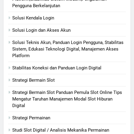
Pengguna Berkelanjutan
Solusi Kendala Login
Solusi Login dan Akses Akun
Solusi Teknis Akun, Panduan Login Pengguna, Stabilitas
Sistem, Edukasi Teknologi Digital, Manajemen Akses
Platform
Stabilitas Koneksi dan Panduan Login Digital
Strategi Bermain Slot
Strategi Bermain Slot Panduan Pemula Slot Online Tips
Mengatur Taruhan Manajemen Modal Slot Hiburan
Digital
Strategi Permainan
Studi Slot Digital / Analisis Mekanika Permainan