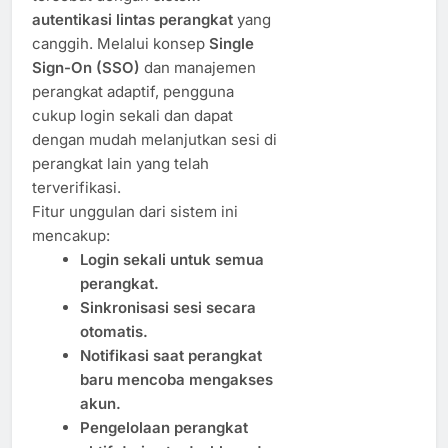
autentikasi lintas perangkat
yang
canggih. Melalui konsep
Single
Sign-On (SSO)
dan manajemen
perangkat adaptif, pengguna
cukup login sekali dan dapat
dengan mudah melanjutkan sesi di
perangkat lain yang telah
terverifikasi.
Fitur unggulan dari sistem ini
mencakup:
Login sekali untuk semua
perangkat.
Sinkronisasi sesi secara
otomatis.
Notifikasi saat perangkat
baru mencoba mengakses
akun.
Pengelolaan perangkat