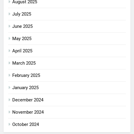
August 2025
July 2025
June 2025
May 2025
April 2025
March 2025
February 2025
January 2025
December 2024
November 2024
October 2024