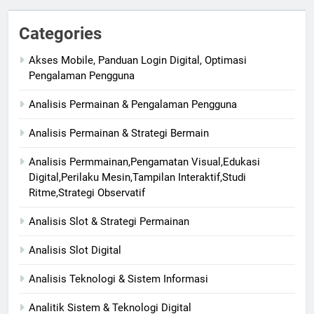
Categories
Akses Mobile, Panduan Login Digital, Optimasi
Pengalaman Pengguna
Analisis Permainan & Pengalaman Pengguna
Analisis Permainan & Strategi Bermain
Analisis Permmainan,Pengamatan Visual,Edukasi
Digital,Perilaku Mesin,Tampilan Interaktif,Studi
Ritme,Strategi Observatif
Analisis Slot & Strategi Permainan
Analisis Slot Digital
Analisis Teknologi & Sistem Informasi
Analitik Sistem & Teknologi Digital