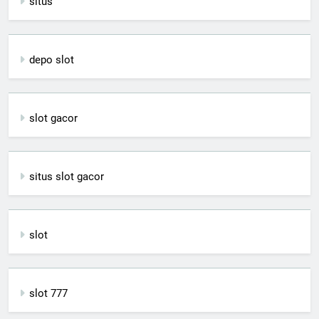
situs
depo slot
slot gacor
situs slot gacor
slot
slot 777