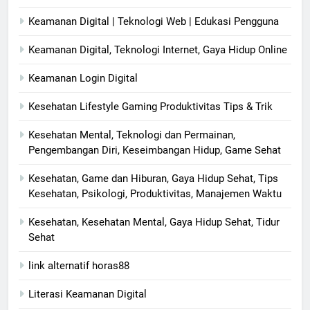
Keamanan Digital | Teknologi Web | Edukasi Pengguna
Keamanan Digital, Teknologi Internet, Gaya Hidup Online
Keamanan Login Digital
Kesehatan Lifestyle Gaming Produktivitas Tips & Trik
Kesehatan Mental, Teknologi dan Permainan,
Pengembangan Diri, Keseimbangan Hidup, Game Sehat
Kesehatan, Game dan Hiburan, Gaya Hidup Sehat, Tips
Kesehatan, Psikologi, Produktivitas, Manajemen Waktu
Kesehatan, Kesehatan Mental, Gaya Hidup Sehat, Tidur
Sehat
link alternatif horas88
Literasi Keamanan Digital