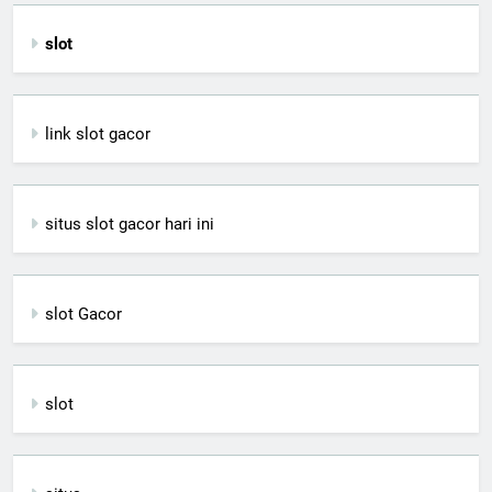
slot
link slot gacor
situs slot gacor hari ini
slot Gacor
slot