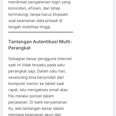
menikmati pengalaman login yang
konsisten, efisien, dan tetap
terlindungi, tanpa harus khawatir
soal keamanan data pribadi di
tengah mobilitas tinggi.
Tantangan Autentikasi Multi-
Perangkat
Sebagian besar pengguna internet
saat ini tidak terpaku pada satu
perangkat saja. Dalam satu hari,
seseorang bisa berpindah dari
komputer kantor ke tablet saat
rapat, lalu mengakses email atau
file melalui ponsel dalam
perjalanan. Di balik kenyamanan
itu, ada tantangan besar dalam
menjaga keamanan akun dan