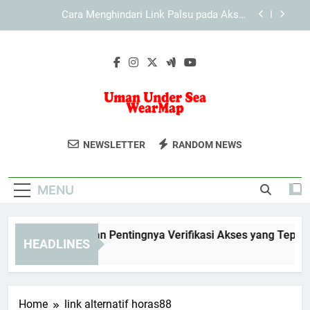
Skip
EDWINSLOT Login di Browser Mobile untuk
to
Akses yang Lebih Efisien
content
Cara Menjaga Keamanan Data Saat Login
Edwinslot dengan Langkah yang Lebih Aman dan
Terarah
TIARA4D Login dan Pentingnya Verifikasi Akses
yang Tepat
Cara Menghindari Link Palsu pada Akses
Alternatif
Under Sea Wear
Tampil Stylish Dengan Koleksi Pakaian
EDWINSLOT Login di Browser Mobile untuk
NEWSLETTER
RANDOM NEWS
Akses yang Lebih Efisien
Renang Dan Aksesori Pantai Dari
Cara Menjaga Keamanan Data Saat Login
Undersea Wear. Produk Berkualitas
Edwinslot dengan Langkah yang Lebih Aman dan
MENU
Terarah
Untuk Liburan Anda.
ARA4D Login dan Pentingnya Verifikasi Akses yang Tepat
HEADLINES
Weeks Ago
Home
link alternatif horas88