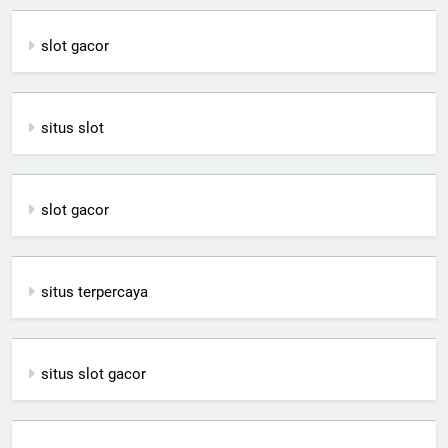
slot gacor
situs slot
slot gacor
situs terpercaya
situs slot gacor