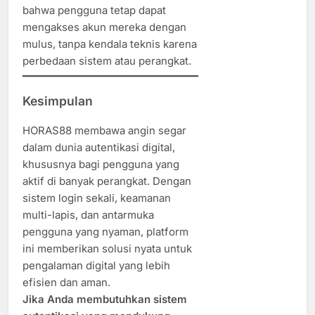
bahwa pengguna tetap dapat
mengakses akun mereka dengan
mulus, tanpa kendala teknis karena
perbedaan sistem atau perangkat.
Kesimpulan
HORAS88 membawa angin segar
dalam dunia autentikasi digital,
khususnya bagi pengguna yang
aktif di banyak perangkat. Dengan
sistem login sekali, keamanan
multi-lapis, dan antarmuka
pengguna yang nyaman, platform
ini memberikan solusi nyata untuk
pengalaman digital yang lebih
efisien dan aman.
Jika Anda membutuhkan sistem