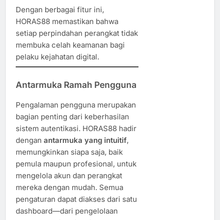
Dengan berbagai fitur ini,
HORAS88 memastikan bahwa
setiap perpindahan perangkat tidak
membuka celah keamanan bagi
pelaku kejahatan digital.
Antarmuka Ramah Pengguna
Pengalaman pengguna merupakan
bagian penting dari keberhasilan
sistem autentikasi. HORAS88 hadir
dengan
antarmuka yang intuitif
,
memungkinkan siapa saja, baik
pemula maupun profesional, untuk
mengelola akun dan perangkat
mereka dengan mudah. Semua
pengaturan dapat diakses dari satu
dashboard—dari pengelolaan