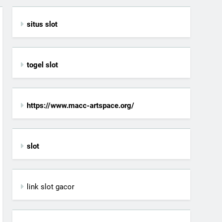
situs slot
togel slot
https://www.macc-artspace.org/
slot
link slot gacor