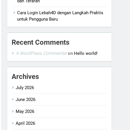
dan Terarah
Cara Login Lebah4D dengan Langkah Praktis
untuk Pengguna Baru
Recent Comments
A WordPress Commenter
on
Hello world!
Archives
July 2026
June 2026
May 2026
April 2026