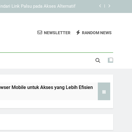
ndari Link Palsu pada Akses Alternatif
obile untuk Akses yang Lebih Efisien
Langkah yang Lebih Aman dan Terarah
NEWSLETTER
RANDOM NEWS
entingnya Verifikasi Akses yang Tepat
Undersea Wear. Produk Berkualitas Untuk Liburan Anda.
ndari Link Palsu pada Akses Alternatif
obile untuk Akses yang Lebih Efisien
Langkah yang Lebih Aman dan Terarah
untuk Akses yang Lebih Efisien
Cara Menjaga Keamanan
2 Months Ago