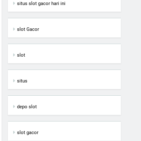
situs slot gacor hari ini
slot Gacor
slot
situs
depo slot
slot gacor