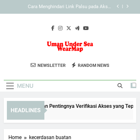
Skip
EDWINSLOT Login di Browser Mobile untuk
to
Akses yang Lebih Efisien
content
Cara Menjaga Keamanan Data Saat Login
Edwinslot dengan Langkah yang Lebih Aman dan
Terarah
TIARA4D Login dan Pentingnya Verifikasi Akses
yang Tepat
Cara Menghindari Link Palsu pada Akses
Alternatif
Under Sea Wear
Tampil Stylish Dengan Koleksi Pakaian
EDWINSLOT Login di Browser Mobile untuk
NEWSLETTER
RANDOM NEWS
Akses yang Lebih Efisien
Renang Dan Aksesori Pantai Dari
Cara Menjaga Keamanan Data Saat Login
Undersea Wear. Produk Berkualitas
Edwinslot dengan Langkah yang Lebih Aman dan
MENU
Terarah
Untuk Liburan Anda.
IARA4D Login dan Pentingnya Verifikasi Akses yang Tepat
HEADLINES
 Weeks Ago
Home
kecerdasan buatan