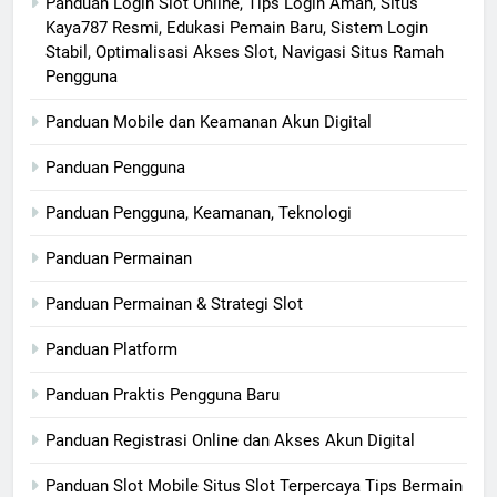
Panduan Login Slot Online, Tips Login Aman, Situs
Kaya787 Resmi, Edukasi Pemain Baru, Sistem Login
Stabil, Optimalisasi Akses Slot, Navigasi Situs Ramah
Pengguna
Panduan Mobile dan Keamanan Akun Digital
Panduan Pengguna
Panduan Pengguna, Keamanan, Teknologi
Panduan Permainan
Panduan Permainan & Strategi Slot
Panduan Platform
Panduan Praktis Pengguna Baru
Panduan Registrasi Online dan Akses Akun Digital
Panduan Slot Mobile Situs Slot Terpercaya Tips Bermain