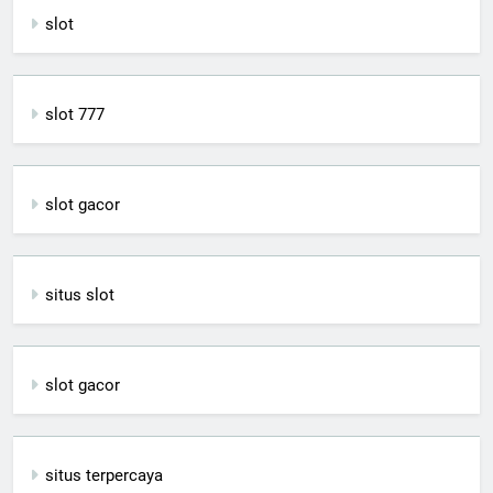
slot
slot 777
slot gacor
situs slot
slot gacor
situs terpercaya