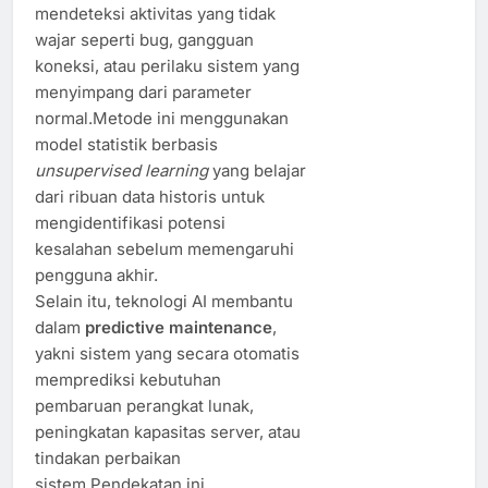
mendeteksi aktivitas yang tidak
wajar seperti bug, gangguan
koneksi, atau perilaku sistem yang
menyimpang dari parameter
normal.Metode ini menggunakan
model statistik berbasis
unsupervised learning
yang belajar
dari ribuan data historis untuk
mengidentifikasi potensi
kesalahan sebelum memengaruhi
pengguna akhir.
Selain itu, teknologi AI membantu
dalam
predictive maintenance
,
yakni sistem yang secara otomatis
memprediksi kebutuhan
pembaruan perangkat lunak,
peningkatan kapasitas server, atau
tindakan perbaikan
sistem.Pendekatan ini