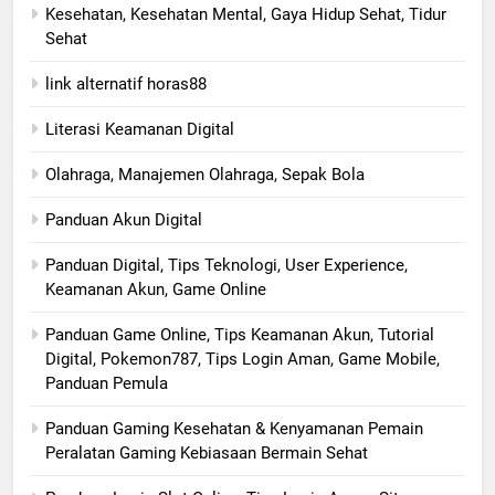
Kesehatan, Kesehatan Mental, Gaya Hidup Sehat, Tidur
Sehat
link alternatif horas88
Literasi Keamanan Digital
Olahraga, Manajemen Olahraga, Sepak Bola
Panduan Akun Digital
Panduan Digital, Tips Teknologi, User Experience,
Keamanan Akun, Game Online
Panduan Game Online, Tips Keamanan Akun, Tutorial
Digital, Pokemon787, Tips Login Aman, Game Mobile,
Panduan Pemula
Panduan Gaming Kesehatan & Kenyamanan Pemain
Peralatan Gaming Kebiasaan Bermain Sehat