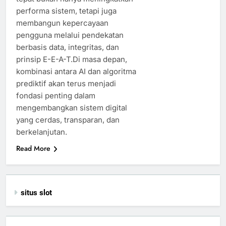
performa sistem, tetapi juga
membangun kepercayaan
pengguna melalui pendekatan
berbasis data, integritas, dan
prinsip E-E-A-T.Di masa depan,
kombinasi antara AI dan algoritma
prediktif akan terus menjadi
fondasi penting dalam
mengembangkan sistem digital
yang cerdas, transparan, dan
berkelanjutan.
Read More
situs slot