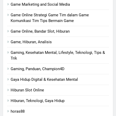
Game Marketing and Social Media
Game Online Strategi Game Tim dalam Game
Komunikasi Tim Tips Bermain Game
Game Online, Bandar Slot, Hiburan
Game, Hiburan, Analisis
Gaming, Kesehatan Mental, Lifestyle, Teknologi, Tips &
Trik
Gaming, Panduan, Champion4D
Gaya Hidup Digital & Kesehatan Mental
Hiburan Slot Online
Hiburan, Teknologi, Gaya Hidup
horas88