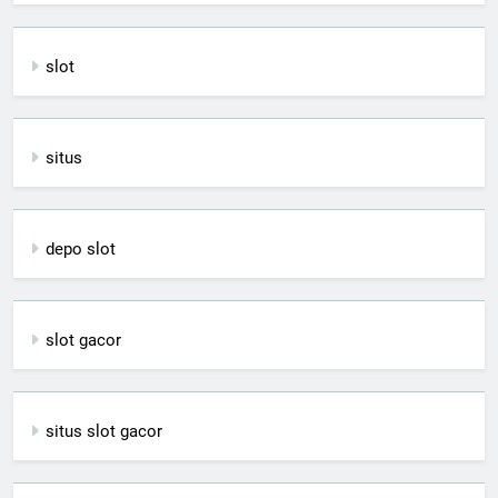
slot
situs
depo slot
slot gacor
situs slot gacor