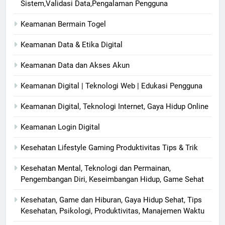
Sistem,Validasi Data,Pengalaman Pengguna
Keamanan Bermain Togel
Keamanan Data & Etika Digital
Keamanan Data dan Akses Akun
Keamanan Digital | Teknologi Web | Edukasi Pengguna
Keamanan Digital, Teknologi Internet, Gaya Hidup Online
Keamanan Login Digital
Kesehatan Lifestyle Gaming Produktivitas Tips & Trik
Kesehatan Mental, Teknologi dan Permainan,
Pengembangan Diri, Keseimbangan Hidup, Game Sehat
Kesehatan, Game dan Hiburan, Gaya Hidup Sehat, Tips
Kesehatan, Psikologi, Produktivitas, Manajemen Waktu