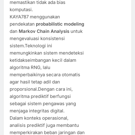
memastikan tidak ada bias
komputasi.
KAYA787 menggunakan
pendekatan
probabilistic modeling
dan
Markov Chain Analysis
untuk
mengevaluasi konsistensi
sistem.Teknologi ini
memungkinkan sistem mendeteksi
ketidakseimbangan kecil dalam
algoritma RNG, lalu
memperbaikinya secara otomatis
agar hasil tetap adil dan
proporsional.Dengan cara ini,
algoritma prediktif berfungsi
sebagai sistem pengawas yang
menjaga integritas digital.
Dalam konteks operasional,
analisis prediktif juga membantu
memperkirakan beban jaringan dan