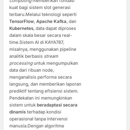
computing
memberikan fondasi
kuat bagi sistem slot generasi
terbaru.Melalui teknologi seperti
TensorFlow
,
Apache Kafka
, dan
Kubernetes
, data dapat diproses
dalam skala besar secara real-
time.Sistem AI di KAYA787,
misalnya, menggunakan pipeline
analitik berbasis
stream
processing
untuk mengumpulkan
data dari ribuan node,
menganalisis performa secara
langsung, dan memberikan laporan
prediktif tentang efisiensi sistem.
Pendekatan ini memungkinkan
sistem untuk
beradaptasi secara
dinamis
terhadap kondisi
operasional tanpa intervensi
manusia.Dengan algoritma