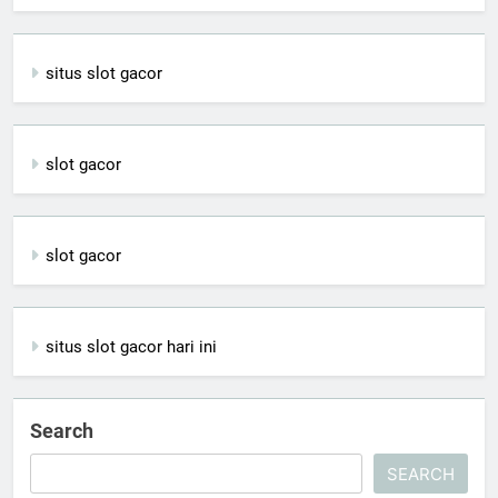
situs slot gacor
slot gacor
slot gacor
situs slot gacor hari ini
Search
SEARCH