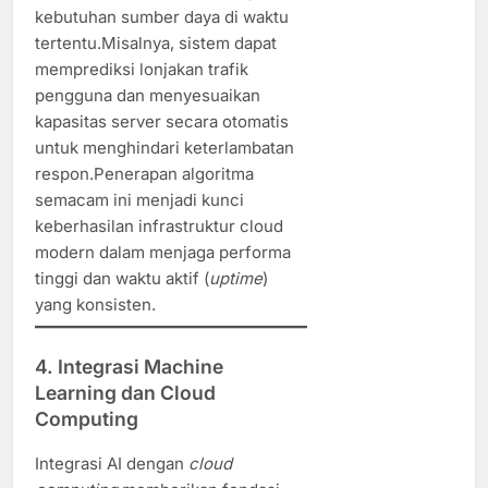
kebutuhan sumber daya di waktu
tertentu.Misalnya, sistem dapat
memprediksi lonjakan trafik
pengguna dan menyesuaikan
kapasitas server secara otomatis
untuk menghindari keterlambatan
respon.Penerapan algoritma
semacam ini menjadi kunci
keberhasilan infrastruktur cloud
modern dalam menjaga performa
tinggi dan waktu aktif (
uptime
)
yang konsisten.
4. Integrasi Machine
Learning dan Cloud
Computing
Integrasi AI dengan
cloud