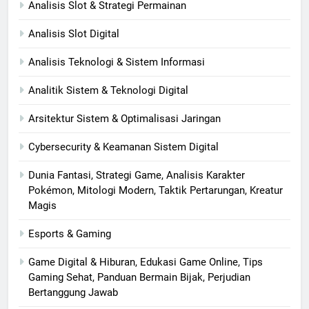
Analisis Slot & Strategi Permainan
Analisis Slot Digital
Analisis Teknologi & Sistem Informasi
Analitik Sistem & Teknologi Digital
Arsitektur Sistem & Optimalisasi Jaringan
Cybersecurity & Keamanan Sistem Digital
Dunia Fantasi, Strategi Game, Analisis Karakter
Pokémon, Mitologi Modern, Taktik Pertarungan, Kreatur
Magis
Esports & Gaming
Game Digital & Hiburan, Edukasi Game Online, Tips
Gaming Sehat, Panduan Bermain Bijak, Perjudian
Bertanggung Jawab