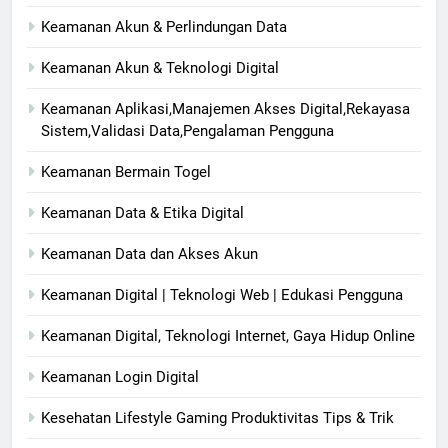
Keamanan Akun & Perlindungan Data
Keamanan Akun & Teknologi Digital
Keamanan Aplikasi,Manajemen Akses Digital,Rekayasa
Sistem,Validasi Data,Pengalaman Pengguna
Keamanan Bermain Togel
Keamanan Data & Etika Digital
Keamanan Data dan Akses Akun
Keamanan Digital | Teknologi Web | Edukasi Pengguna
Keamanan Digital, Teknologi Internet, Gaya Hidup Online
Keamanan Login Digital
Kesehatan Lifestyle Gaming Produktivitas Tips & Trik