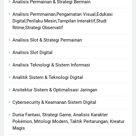
Analisis Permainan & Strategi Bermain
Analisis Permmainan,Pengamatan Visual,Edukasi
Digital,Perilaku Mesin,Tampilan Interaktif,Studi
Ritme,Strategi Observatif
Analisis Slot & Strategi Permainan
Analisis Slot Digital
Analisis Teknologi & Sistem Informasi
Analitik Sistem & Teknologi Digital
Arsitektur Sistem & Optimalisasi Jaringan
Cybersecurity & Keamanan Sistem Digital
Dunia Fantasi, Strategi Game, Analisis Karakter
Pokémon, Mitologi Modern, Taktik Pertarungan, Kreatur
Magis