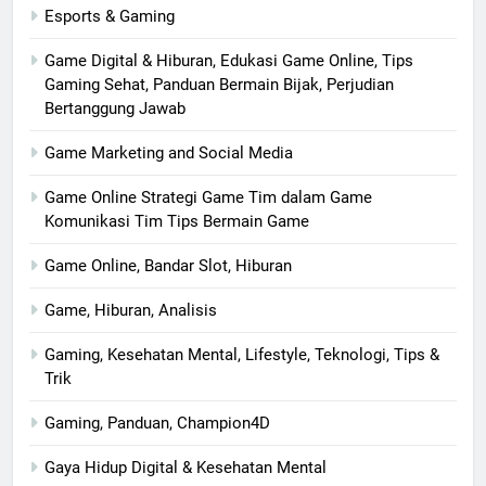
Esports & Gaming
Game Digital & Hiburan, Edukasi Game Online, Tips
Gaming Sehat, Panduan Bermain Bijak, Perjudian
Bertanggung Jawab
Game Marketing and Social Media
Game Online Strategi Game Tim dalam Game
Komunikasi Tim Tips Bermain Game
Game Online, Bandar Slot, Hiburan
Game, Hiburan, Analisis
Gaming, Kesehatan Mental, Lifestyle, Teknologi, Tips &
Trik
Gaming, Panduan, Champion4D
Gaya Hidup Digital & Kesehatan Mental