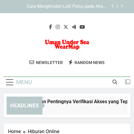
Skip
EDWINSLOT Login di Browser Mobile untuk
to
Akses yang Lebih Efisien
content
Cara Menjaga Keamanan Data Saat Login
Edwinslot dengan Langkah yang Lebih Aman dan
Terarah
TIARA4D Login dan Pentingnya Verifikasi Akses
yang Tepat
Cara Menghindari Link Palsu pada Akses
Alternatif
Under Sea Wear
Tampil Stylish Dengan Koleksi Pakaian
EDWINSLOT Login di Browser Mobile untuk
NEWSLETTER
RANDOM NEWS
Akses yang Lebih Efisien
Renang Dan Aksesori Pantai Dari
Cara Menjaga Keamanan Data Saat Login
Undersea Wear. Produk Berkualitas
Edwinslot dengan Langkah yang Lebih Aman dan
MENU
Terarah
Untuk Liburan Anda.
ARA4D Login dan Pentingnya Verifikasi Akses yang Tepat
HEADLINES
Weeks Ago
Home
Hiburan Online