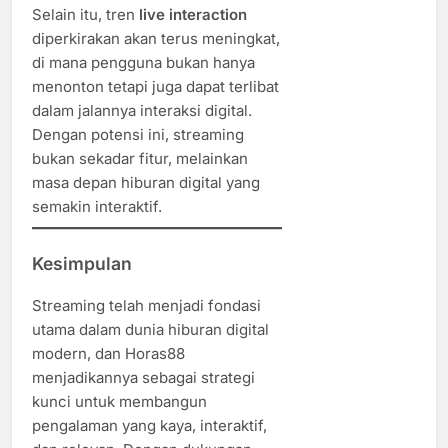
Selain itu, tren
live interaction
diperkirakan akan terus meningkat,
di mana pengguna bukan hanya
menonton tetapi juga dapat terlibat
dalam jalannya interaksi digital.
Dengan potensi ini, streaming
bukan sekadar fitur, melainkan
masa depan hiburan digital yang
semakin interaktif.
Kesimpulan
Streaming telah menjadi fondasi
utama dalam dunia hiburan digital
modern, dan Horas88
menjadikannya sebagai strategi
kunci untuk membangun
pengalaman yang kaya, interaktif,