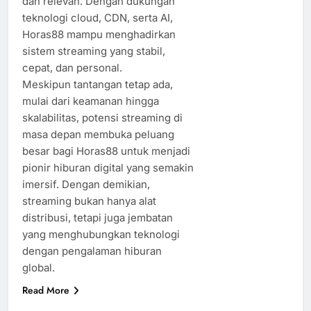
dan relevan. Dengan dukungan
teknologi cloud, CDN, serta AI,
Horas88 mampu menghadirkan
sistem streaming yang stabil,
cepat, dan personal.
Meskipun tantangan tetap ada,
mulai dari keamanan hingga
skalabilitas, potensi streaming di
masa depan membuka peluang
besar bagi Horas88 untuk menjadi
pionir hiburan digital yang semakin
imersif. Dengan demikian,
streaming bukan hanya alat
distribusi, tetapi juga jembatan
yang menghubungkan teknologi
dengan pengalaman hiburan
global.
Read More