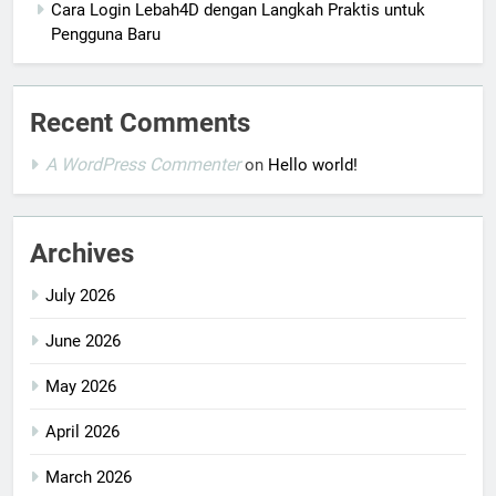
Cara Login Lebah4D dengan Langkah Praktis untuk
Pengguna Baru
Recent Comments
A WordPress Commenter
on
Hello world!
Archives
July 2026
June 2026
May 2026
April 2026
March 2026