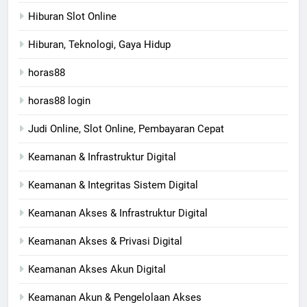
Hiburan Slot Online
Hiburan, Teknologi, Gaya Hidup
horas88
horas88 login
Judi Online, Slot Online, Pembayaran Cepat
Keamanan & Infrastruktur Digital
Keamanan & Integritas Sistem Digital
Keamanan Akses & Infrastruktur Digital
Keamanan Akses & Privasi Digital
Keamanan Akses Akun Digital
Keamanan Akun & Pengelolaan Akses