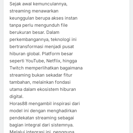
Sejak awal kemunculannya,
streaming menawarkan
keunggulan berupa akses instan
tanpa perlu mengunduh file
berukuran besar. Dalam
perkembangannya, teknologi ini
bertransformasi menjadi pusat
hiburan global. Platform besar
seperti YouTube, Netflix, hingga
Twitch memperlihatkan bagaimana
streaming bukan sekadar fitur
tambahan, melainkan fondasi
utama dalam ekosistem hiburan
digital.
Horas88 mengambil inspirasi dari
model ini dengan menghadirkan
pendekatan streaming sebagai
bagian integral dari sistemnya.
Melalui integrasi ini, pengguna