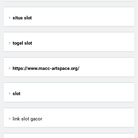
situs slot
togel slot
https://www.macc-artspace.org/
slot
link slot gacor