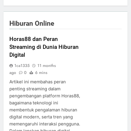
Hiburan Online
Horas88 dan Peran
Streaming di Dunia Hiburan
Digital
1ca1335
11 months
ago
0
6 mins
Artikel ini membahas peran
penting streaming dalam
pengembangan platform Horas88,
bagaimana teknologi ini
membentuk pengalaman hiburan
digital modern, serta tren yang
memengaruhi interaksi pengguna.
Dalam lanskap hiburan digital