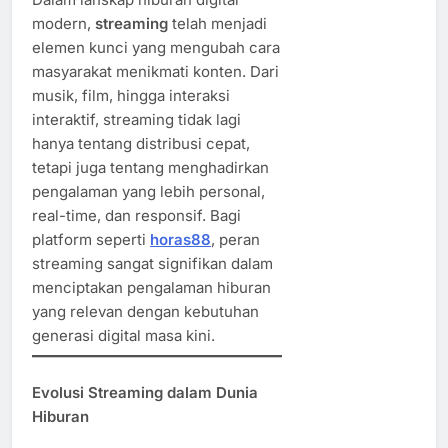
modern,
streaming
telah menjadi
elemen kunci yang mengubah cara
masyarakat menikmati konten. Dari
musik, film, hingga interaksi
interaktif, streaming tidak lagi
hanya tentang distribusi cepat,
tetapi juga tentang menghadirkan
pengalaman yang lebih personal,
real-time, dan responsif. Bagi
platform seperti
horas88
, peran
streaming sangat signifikan dalam
menciptakan pengalaman hiburan
yang relevan dengan kebutuhan
generasi digital masa kini.
Evolusi Streaming dalam Dunia
Hiburan