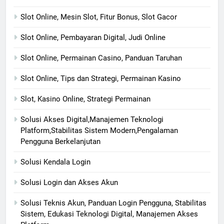
Slot Online, Mesin Slot, Fitur Bonus, Slot Gacor
Slot Online, Pembayaran Digital, Judi Online
Slot Online, Permainan Casino, Panduan Taruhan
Slot Online, Tips dan Strategi, Permainan Kasino
Slot, Kasino Online, Strategi Permainan
Solusi Akses Digital,Manajemen Teknologi
Platform,Stabilitas Sistem Modern,Pengalaman
Pengguna Berkelanjutan
Solusi Kendala Login
Solusi Login dan Akses Akun
Solusi Teknis Akun, Panduan Login Pengguna, Stabilitas
Sistem, Edukasi Teknologi Digital, Manajemen Akses