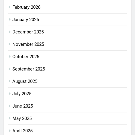
February 2026
January 2026
December 2025
November 2025
October 2025
September 2025
August 2025
July 2025
June 2025
May 2025
April 2025