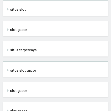
situs slot
slot gacor
situs terpercaya
situs slot gacor
slot gacor
slot gacor