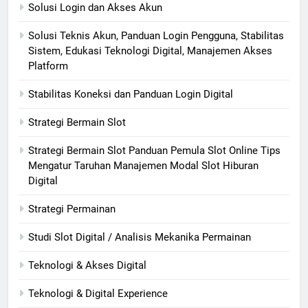
Solusi Login dan Akses Akun
Solusi Teknis Akun, Panduan Login Pengguna, Stabilitas
Sistem, Edukasi Teknologi Digital, Manajemen Akses
Platform
Stabilitas Koneksi dan Panduan Login Digital
Strategi Bermain Slot
Strategi Bermain Slot Panduan Pemula Slot Online Tips
Mengatur Taruhan Manajemen Modal Slot Hiburan
Digital
Strategi Permainan
Studi Slot Digital / Analisis Mekanika Permainan
Teknologi & Akses Digital
Teknologi & Digital Experience