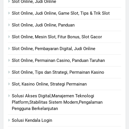
Slot Online, Judi Online
Slot Online, Judi Online, Game Slot, Tips & Trik Slot
Slot Online, Judi Online, Panduan
Slot Online, Mesin Slot, Fitur Bonus, Slot Gacor
Slot Online, Pembayaran Digital, Judi Online
Slot Online, Permainan Casino, Panduan Taruhan
Slot Online, Tips dan Strategi, Permainan Kasino
Slot, Kasino Online, Strategi Permainan
Solusi Akses Digital,Manajemen Teknologi
Platform,Stabilitas Sistem Modern,Pengalaman
Pengguna Berkelanjutan
Solusi Kendala Login