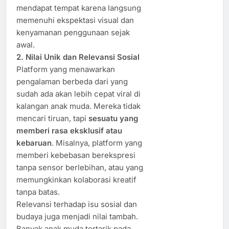
mendapat tempat karena langsung
memenuhi ekspektasi visual dan
kenyamanan penggunaan sejak
awal.
2. Nilai Unik dan Relevansi Sosial
Platform yang menawarkan
pengalaman berbeda dari yang
sudah ada akan lebih cepat viral di
kalangan anak muda. Mereka tidak
mencari tiruan, tapi
sesuatu yang
memberi rasa eksklusif atau
kebaruan
. Misalnya, platform yang
memberi kebebasan berekspresi
tanpa sensor berlebihan, atau yang
memungkinkan kolaborasi kreatif
tanpa batas.
Relevansi terhadap isu sosial dan
budaya juga menjadi nilai tambah.
Banyak anak muda tertarik pada