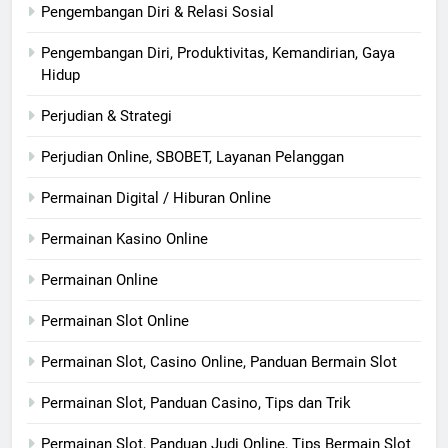
Pengembangan Diri & Relasi Sosial
Pengembangan Diri, Produktivitas, Kemandirian, Gaya
Hidup
Perjudian & Strategi
Perjudian Online, SBOBET, Layanan Pelanggan
Permainan Digital / Hiburan Online
Permainan Kasino Online
Permainan Online
Permainan Slot Online
Permainan Slot, Casino Online, Panduan Bermain Slot
Permainan Slot, Panduan Casino, Tips dan Trik
Permainan Slot, Panduan Judi Online, Tips Bermain Slot