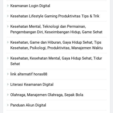
Keamanan Login Digital
Kesehatan Lifestyle Gaming Produktivitas Tips & Trik
Kesehatan Mental, Teknologi dan Permainan,
Pengembangan Diri, Keseimbangan Hidup, Game Sehat
Kesehatan, Game dan Hiburan, Gaya Hidup Sehat, Tips
Kesehatan, Psikologi, Produktivitas, Manajemen Waktu
Kesehatan, Kesehatan Mental, Gaya Hidup Sehat, Tidur
Sehat
link alternatif horas88
Literasi Keamanan Digital
Olahraga, Manajemen Olahraga, Sepak Bola
Panduan Akun Digital