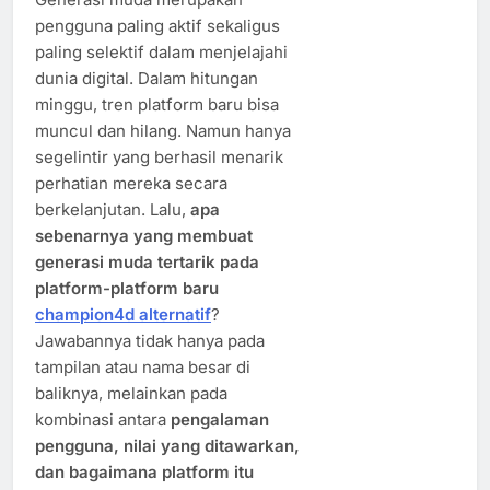
pengguna paling aktif sekaligus
paling selektif dalam menjelajahi
dunia digital. Dalam hitungan
minggu, tren platform baru bisa
muncul dan hilang. Namun hanya
segelintir yang berhasil menarik
perhatian mereka secara
berkelanjutan. Lalu,
apa
sebenarnya yang membuat
generasi muda tertarik pada
platform-platform baru
champion4d alternatif
?
Jawabannya tidak hanya pada
tampilan atau nama besar di
baliknya, melainkan pada
kombinasi antara
pengalaman
pengguna, nilai yang ditawarkan,
dan bagaimana platform itu