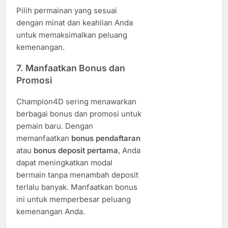
Pilih permainan yang sesuai
dengan minat dan keahlian Anda
untuk memaksimalkan peluang
kemenangan.
7.
Manfaatkan Bonus dan
Promosi
Champion4D sering menawarkan
berbagai bonus dan promosi untuk
pemain baru. Dengan
memanfaatkan
bonus pendaftaran
atau
bonus deposit pertama
, Anda
dapat meningkatkan modal
bermain tanpa menambah deposit
terlalu banyak. Manfaatkan bonus
ini untuk memperbesar peluang
kemenangan Anda.