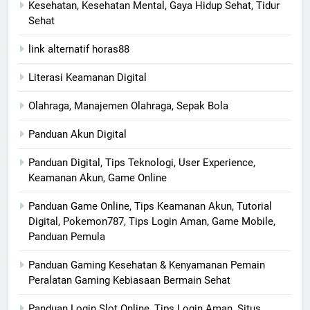
Kesehatan, Kesehatan Mental, Gaya Hidup Sehat, Tidur
Sehat
link alternatif horas88
Literasi Keamanan Digital
Olahraga, Manajemen Olahraga, Sepak Bola
Panduan Akun Digital
Panduan Digital, Tips Teknologi, User Experience,
Keamanan Akun, Game Online
Panduan Game Online, Tips Keamanan Akun, Tutorial
Digital, Pokemon787, Tips Login Aman, Game Mobile,
Panduan Pemula
Panduan Gaming Kesehatan & Kenyamanan Pemain
Peralatan Gaming Kebiasaan Bermain Sehat
Panduan Login Slot Online, Tips Login Aman, Situs