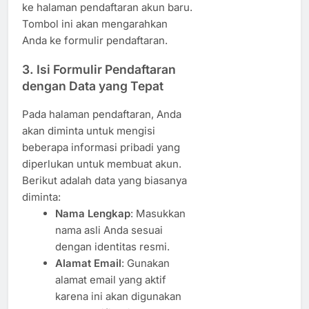
ke halaman pendaftaran akun baru.
Tombol ini akan mengarahkan
Anda ke formulir pendaftaran.
3.
Isi Formulir Pendaftaran
dengan Data yang Tepat
Pada halaman pendaftaran, Anda
akan diminta untuk mengisi
beberapa informasi pribadi yang
diperlukan untuk membuat akun.
Berikut adalah data yang biasanya
diminta:
Nama Lengkap
: Masukkan
nama asli Anda sesuai
dengan identitas resmi.
Alamat Email
: Gunakan
alamat email yang aktif
karena ini akan digunakan