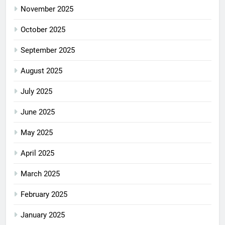
November 2025
October 2025
September 2025
August 2025
July 2025
June 2025
May 2025
April 2025
March 2025
February 2025
January 2025