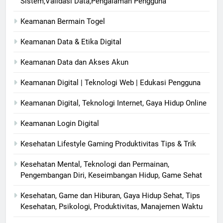
Sistem,Validasi Data,Pengalaman Pengguna
Keamanan Bermain Togel
Keamanan Data & Etika Digital
Keamanan Data dan Akses Akun
Keamanan Digital | Teknologi Web | Edukasi Pengguna
Keamanan Digital, Teknologi Internet, Gaya Hidup Online
Keamanan Login Digital
Kesehatan Lifestyle Gaming Produktivitas Tips & Trik
Kesehatan Mental, Teknologi dan Permainan,
Pengembangan Diri, Keseimbangan Hidup, Game Sehat
Kesehatan, Game dan Hiburan, Gaya Hidup Sehat, Tips
Kesehatan, Psikologi, Produktivitas, Manajemen Waktu