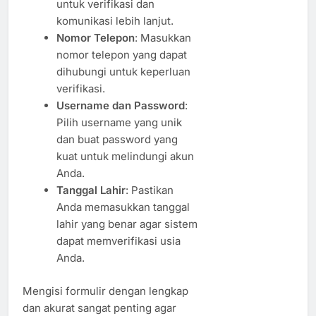
untuk verifikasi dan
komunikasi lebih lanjut.
Nomor Telepon
: Masukkan
nomor telepon yang dapat
dihubungi untuk keperluan
verifikasi.
Username dan Password
:
Pilih username yang unik
dan buat password yang
kuat untuk melindungi akun
Anda.
Tanggal Lahir
: Pastikan
Anda memasukkan tanggal
lahir yang benar agar sistem
dapat memverifikasi usia
Anda.
Mengisi formulir dengan lengkap
dan akurat sangat penting agar