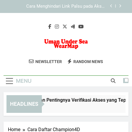
Skip
EDWINSLOT Login di Browser Mobile untuk
to
Akses yang Lebih Efisien
content
Cara Menjaga Keamanan Data Saat Login
Edwinslot dengan Langkah yang Lebih Aman dan
Terarah
TIARA4D Login dan Pentingnya Verifikasi Akses
yang Tepat
Cara Menghindari Link Palsu pada Akses
Alternatif
Under Sea Wear
Tampil Stylish Dengan Koleksi Pakaian
EDWINSLOT Login di Browser Mobile untuk
NEWSLETTER
RANDOM NEWS
Akses yang Lebih Efisien
Renang Dan Aksesori Pantai Dari
Cara Menjaga Keamanan Data Saat Login
Undersea Wear. Produk Berkualitas
Edwinslot dengan Langkah yang Lebih Aman dan
MENU
Terarah
Untuk Liburan Anda.
ARA4D Login dan Pentingnya Verifikasi Akses yang Tepat
HEADLINES
Weeks Ago
Home
Cara Daftar Champion4D