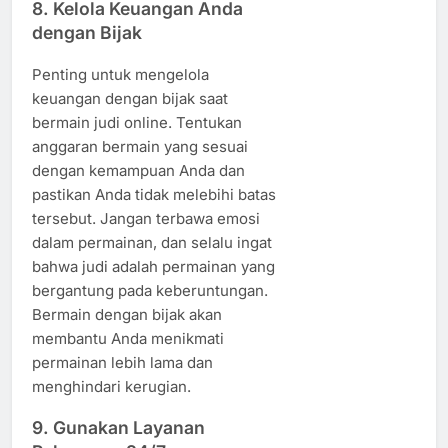
8.
Kelola Keuangan Anda
dengan Bijak
Penting untuk mengelola
keuangan dengan bijak saat
bermain judi online. Tentukan
anggaran bermain yang sesuai
dengan kemampuan Anda dan
pastikan Anda tidak melebihi batas
tersebut. Jangan terbawa emosi
dalam permainan, dan selalu ingat
bahwa judi adalah permainan yang
bergantung pada keberuntungan.
Bermain dengan bijak akan
membantu Anda menikmati
permainan lebih lama dan
menghindari kerugian.
9.
Gunakan Layanan