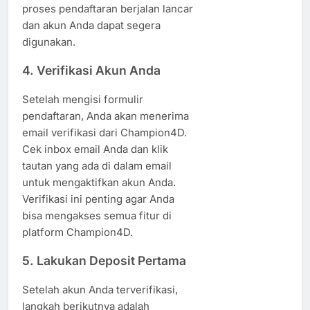
proses pendaftaran berjalan lancar
dan akun Anda dapat segera
digunakan.
4.
Verifikasi Akun Anda
Setelah mengisi formulir
pendaftaran, Anda akan menerima
email verifikasi dari Champion4D.
Cek inbox email Anda dan klik
tautan yang ada di dalam email
untuk mengaktifkan akun Anda.
Verifikasi ini penting agar Anda
bisa mengakses semua fitur di
platform Champion4D.
5.
Lakukan Deposit Pertama
Setelah akun Anda terverifikasi,
langkah berikutnya adalah