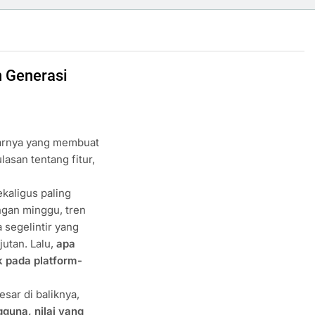
n Generasi
narnya yang membuat
asan tentang fitur,
kaligus paling
ungan minggu, tren
 segelintir yang
utan. Lalu,
apa
 pada platform-
sar di baliknya,
guna, nilai yang