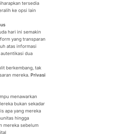
iharapkan tersedia
ralih ke opsi lain
nus
da hari ini semakin
tform yang transparan
uh atas informasi
autentikasi dua
lit berkembang, tak
asaran mereka.
Privasi
 mampu menawarkan
Mereka bukan sekadar
sis apa yang mereka
munitas hingga
an mereka sebelum
tal