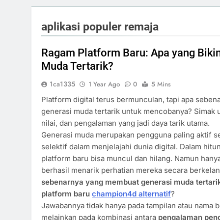
aplikasi populer remaja
Ragam Platform Baru: Apa yang Biki
Muda Tertarik?
1ca1335
1 Year Ago
0
5 Mins
Platform digital terus bermunculan, tapi apa sebe
generasi muda tertarik untuk mencobanya? Simak ul
nilai, dan pengalaman yang jadi daya tarik utama.
Generasi muda merupakan pengguna paling aktif se
selektif dalam menjelajahi dunia digital. Dalam hit
platform baru bisa muncul dan hilang. Namun hanya
berhasil menarik perhatian mereka secara berkelanj
sebenarnya yang membuat generasi muda tertarik
platform baru
champion4d alternatif
?
Jawabannya tidak hanya pada tampilan atau nama be
melainkan pada kombinasi antara
pengalaman peng