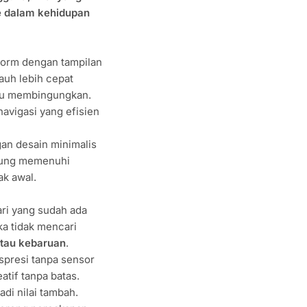
e dalam kehidupan
form dengan tampilan
auh lebih cepat
tau membingungkan.
 navigasi yang efisien
gan desain minimalis
gsung memenuhi
k awal.
ri yang sudah ada
ka tidak mencari
atau kebaruan
.
spresi tanpa sensor
tif tanpa batas.
di nilai tambah.