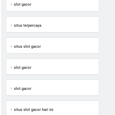
slot gacor
situs terpercaya
situs slot gacor
slot gacor
slot gacor
situs slot gacor hari ini