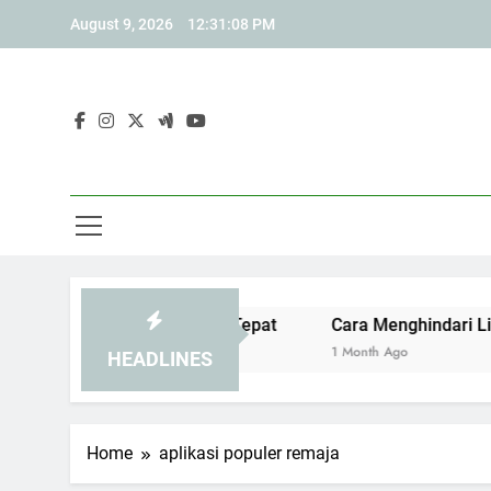
Skip
August 9, 2026
12:31:09 PM
to
content
Und
Tampil Sty
ikasi Akses yang Tepat
Cara Menghindari Link Palsu pad
1 Month Ago
HEADLINES
Home
aplikasi populer remaja