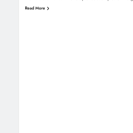
Read More