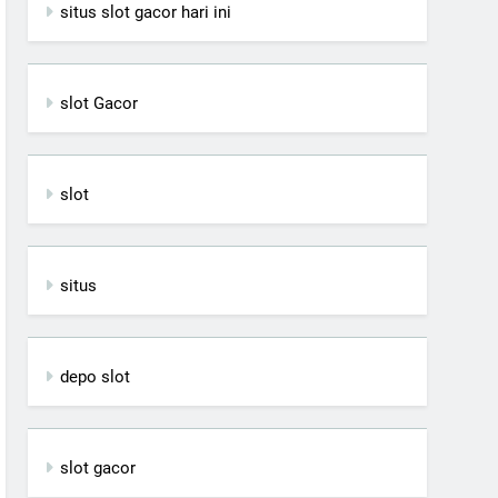
situs slot gacor hari ini
slot Gacor
slot
situs
depo slot
slot gacor