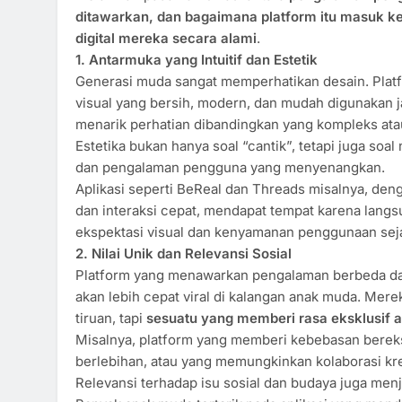
ditawarkan, dan bagaimana platform itu masuk k
digital mereka secara alami
.
1. Antarmuka yang Intuitif dan Estetik
Generasi muda sangat memperhatikan desain. Plat
visual yang bersih, modern, dan mudah digunakan j
menarik perhatian dibandingkan yang kompleks a
Estetika bukan hanya soal “cantik”, tetapi juga soal
dan pengalaman pengguna yang menyenangkan.
Aplikasi seperti BeReal dan Threads misalnya, den
dan interaksi cepat, mendapat tempat karena lan
ekspektasi visual dan kenyamanan penggunaan seja
2. Nilai Unik dan Relevansi Sosial
Platform yang menawarkan pengalaman berbeda da
akan lebih cepat viral di kalangan anak muda. Mere
tiruan, tapi
sesuatu yang memberi rasa eksklusif 
Misalnya, platform yang memberi kebebasan berek
berlebihan, atau yang memungkinkan kolaborasi krea
Relevansi terhadap isu sosial dan budaya juga menja