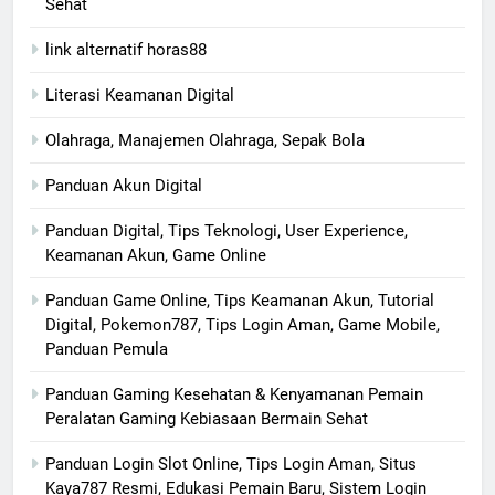
Sehat
link alternatif horas88
Literasi Keamanan Digital
Olahraga, Manajemen Olahraga, Sepak Bola
Panduan Akun Digital
Panduan Digital, Tips Teknologi, User Experience,
Keamanan Akun, Game Online
Panduan Game Online, Tips Keamanan Akun, Tutorial
Digital, Pokemon787, Tips Login Aman, Game Mobile,
Panduan Pemula
Panduan Gaming Kesehatan & Kenyamanan Pemain
Peralatan Gaming Kebiasaan Bermain Sehat
Panduan Login Slot Online, Tips Login Aman, Situs
Kaya787 Resmi, Edukasi Pemain Baru, Sistem Login