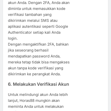
akun Anda. Dengan 2FA, Anda akan
diminta untuk memasukkan kode
verifikasi tambahan yang
dikirimkan melalui SMS atau
aplikasi autentikasi seperti Google
Authenticator setiap kali Anda
login.
Dengan mengaktifkan 2FA, bahkan
jika seseorang berhasil
mendapatkan password Anda,
mereka tetap tidak bisa mengakses
akun tanpa kode verifikasi yang
dikirimkan ke perangkat Anda.
6. Melakukan Verifikasi Akun
Untuk melindungi akun Anda lebih
lanjut, Horas88 mungkin akan
meminta Anda untuk melakukan