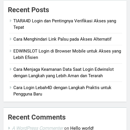
Recent Posts
TIARA4D Login dan Pentingnya Verifikasi Akses yang
Tepat
Cara Menghindari Link Palsu pada Akses Alternatif
EDWINSLOT Login di Browser Mobile untuk Akses yang
Lebih Efisien
Cara Menjaga Keamanan Data Saat Login Edwinslot
dengan Langkah yang Lebih Aman dan Terarah
Cara Login Lebah4D dengan Langkah Praktis untuk
Pengguna Baru
Recent Comments
A WordPress Commenter
on
Hello world!