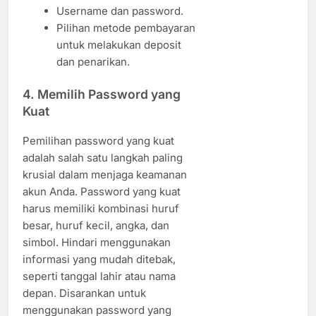
Username dan password.
Pilihan metode pembayaran
untuk melakukan deposit
dan penarikan.
4. Memilih Password yang
Kuat
Pemilihan password yang kuat
adalah salah satu langkah paling
krusial dalam menjaga keamanan
akun Anda. Password yang kuat
harus memiliki kombinasi huruf
besar, huruf kecil, angka, dan
simbol. Hindari menggunakan
informasi yang mudah ditebak,
seperti tanggal lahir atau nama
depan. Disarankan untuk
menggunakan password yang