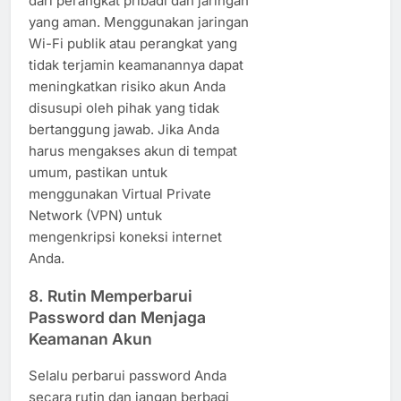
dari perangkat pribadi dan jaringan
yang aman. Menggunakan jaringan
Wi-Fi publik atau perangkat yang
tidak terjamin keamanannya dapat
meningkatkan risiko akun Anda
disusupi oleh pihak yang tidak
bertanggung jawab. Jika Anda
harus mengakses akun di tempat
umum, pastikan untuk
menggunakan Virtual Private
Network (VPN) untuk
mengenkripsi koneksi internet
Anda.
8. Rutin Memperbarui
Password dan Menjaga
Keamanan Akun
Selalu perbarui password Anda
secara rutin dan jangan berbagi