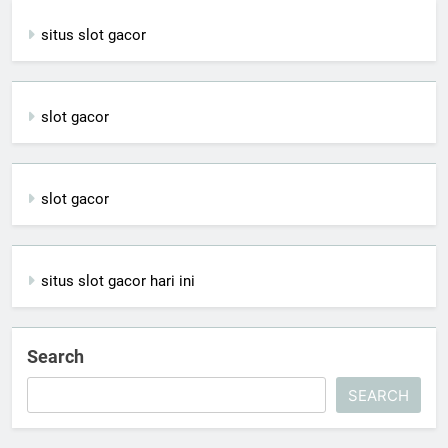
situs slot gacor
slot gacor
slot gacor
situs slot gacor hari ini
Search
SEARCH