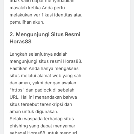
tidak valid dapat menyebabkan
masalah ketika Anda perlu
melakukan verifikasi identitas atau
pemulihan akun.
2. Mengunjungi Situs Resmi
Horas88
Langkah selanjutnya adalah
mengunjungi situs resmi Horas88.
Pastikan Anda hanya mengakses
situs melalui alamat web yang sah
dan aman, yakni dengan awalan
“https” dan padlock di sebelah
URL. Hal ini menandakan bahwa
situs tersebut terenkripsi dan
aman untuk digunakan.
Selalu waspada terhadap situs
phishing yang dapat menyamar
sebagai Horas88 untuk mencuri