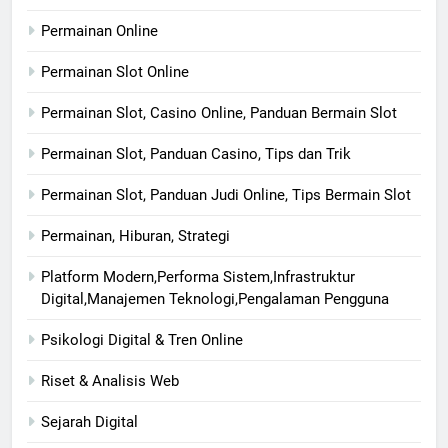
Permainan Online
Permainan Slot Online
Permainan Slot, Casino Online, Panduan Bermain Slot
Permainan Slot, Panduan Casino, Tips dan Trik
Permainan Slot, Panduan Judi Online, Tips Bermain Slot
Permainan, Hiburan, Strategi
Platform Modern,Performa Sistem,Infrastruktur
Digital,Manajemen Teknologi,Pengalaman Pengguna
Psikologi Digital & Tren Online
Riset & Analisis Web
Sejarah Digital