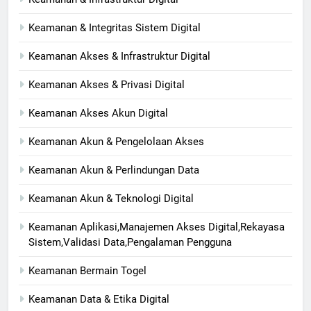
Keamanan & Integritas Sistem Digital
Keamanan Akses & Infrastruktur Digital
Keamanan Akses & Privasi Digital
Keamanan Akses Akun Digital
Keamanan Akun & Pengelolaan Akses
Keamanan Akun & Perlindungan Data
Keamanan Akun & Teknologi Digital
Keamanan Aplikasi,Manajemen Akses Digital,Rekayasa
Sistem,Validasi Data,Pengalaman Pengguna
Keamanan Bermain Togel
Keamanan Data & Etika Digital