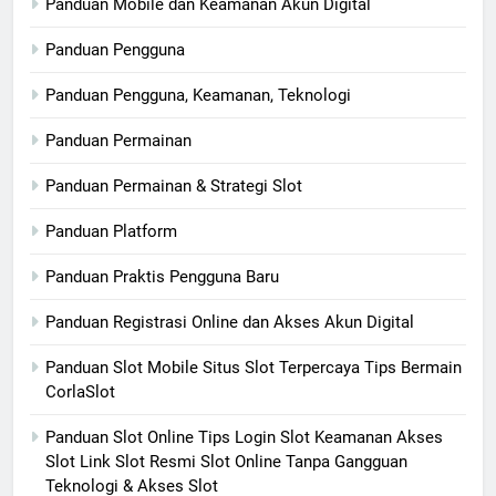
Panduan Mobile dan Keamanan Akun Digital
Panduan Pengguna
Panduan Pengguna, Keamanan, Teknologi
Panduan Permainan
Panduan Permainan & Strategi Slot
Panduan Platform
Panduan Praktis Pengguna Baru
Panduan Registrasi Online dan Akses Akun Digital
Panduan Slot Mobile Situs Slot Terpercaya Tips Bermain
CorlaSlot
Panduan Slot Online Tips Login Slot Keamanan Akses
Slot Link Slot Resmi Slot Online Tanpa Gangguan
Teknologi & Akses Slot