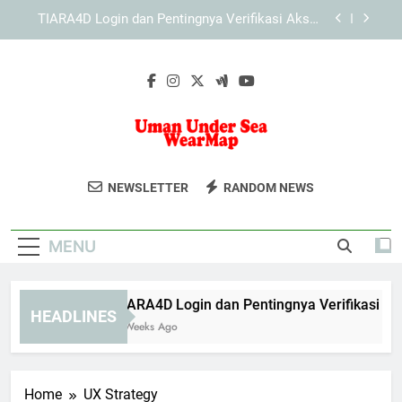
Skip
Cara Menghindari Link Palsu pada Akses
to
Alternatif
content
EDWINSLOT Login di Browser Mobile untuk
Akses yang Lebih Efisien
Cara Menjaga Keamanan Data Saat Login
Edwinslot dengan Langkah yang Lebih Aman dan
Terarah
TIARA4D Login dan Pentingnya Verifikasi Akses
yang Tepat
Under Sea Wear
Tampil Stylish Dengan Koleksi Pakaian
Cara Menghindari Link Palsu pada Akses
NEWSLETTER
RANDOM NEWS
Alternatif
Renang Dan Aksesori Pantai Dari
EDWINSLOT Login di Browser Mobile untuk
Undersea Wear. Produk Berkualitas
Akses yang Lebih Efisien
MENU
Untuk Liburan Anda.
Cara Menjaga Keamanan Data Saat Login
Edwinslot dengan Langkah yang Lebih Aman dan
Terarah
TIARA4D Login dan Pentingnya Verifikasi Akses
HEADLINES
4 Weeks Ago
Home
UX Strategy