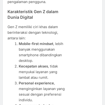
pengalaman pengguna.
Karakteristik Gen Z dalam
Dunia Digital
Gen Z memiliki ciri khas dalam
berinteraksi dengan teknologi,
antara lain:
Mobile-first mindset
, lebih
banyak menggunakan
smartphone dibandingkan
desktop.
Kecepatan akses
, tidak
menyukai layanan yang
lambat atau rumit.
Personal experience
,
menginginkan layanan yang
sesuai dengan preferensi
individu.