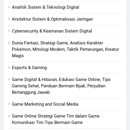
Analitik Sistem & Teknologi Digital
Arsitektur Sistem & Optimalisasi Jaringan
Cybersecurity & Keamanan Sistem Digital
Dunia Fantasi, Strategi Game, Analisis Karakter
Pokémon, Mitologi Modern, Taktik Pertarungan, Kreatur
Magis
Esports & Gaming
Game Digital & Hiburan, Edukasi Game Online, Tips
Gaming Sehat, Panduan Bermain Bijak, Perjudian
Bertanggung Jawab
Game Marketing and Social Media
Game Online Strategi Game Tim dalam Game
Komunikasi Tim Tips Bermain Game