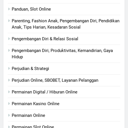
Panduan, Slot Online
Parenting, Fashion Anak, Pengembangan Diri, Pendidikan
Anak, Tips Harian, Kesadaran Sosial
Pengembangan Diri & Relasi Sosial
Pengembangan Diri, Produktivitas, Kemandirian, Gaya
Hidup
Perjudian & Strategi
Perjudian Online, SBOBET, Layanan Pelanggan
Permainan Digital / Hiburan Online
Permainan Kasino Online
Permainan Online
Permainan Slot Online