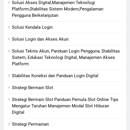
Solusi Akses Digital,Manajemen Teknologi
Platform,Stabilitas Sistem Modern,Pengalaman
Pengguna Berkelanjutan
Solusi Kendala Login
Solusi Login dan Akses Akun
Solusi Teknis Akun, Panduan Login Pengguna, Stabilitas
Sistem, Edukasi Teknologi Digital, Manajemen Akses
Platform
Stabilitas Koneksi dan Panduan Login Digital
Strategi Bermain Slot
Strategi Bermain Slot Panduan Pemula Slot Online Tips
Mengatur Taruhan Manajemen Modal Slot Hiburan
Digital
Strategi Permainan