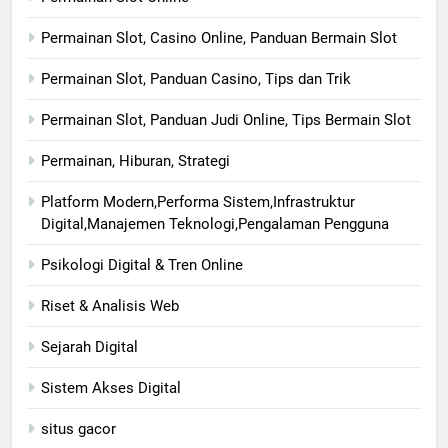
Permainan Slot, Casino Online, Panduan Bermain Slot
Permainan Slot, Panduan Casino, Tips dan Trik
Permainan Slot, Panduan Judi Online, Tips Bermain Slot
Permainan, Hiburan, Strategi
Platform Modern,Performa Sistem,Infrastruktur
Digital,Manajemen Teknologi,Pengalaman Pengguna
Psikologi Digital & Tren Online
Riset & Analisis Web
Sejarah Digital
Sistem Akses Digital
situs gacor