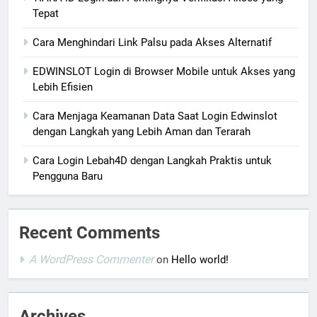
Tepat
Cara Menghindari Link Palsu pada Akses Alternatif
EDWINSLOT Login di Browser Mobile untuk Akses yang
Lebih Efisien
Cara Menjaga Keamanan Data Saat Login Edwinslot
dengan Langkah yang Lebih Aman dan Terarah
Cara Login Lebah4D dengan Langkah Praktis untuk
Pengguna Baru
Recent Comments
A WordPress Commenter
on
Hello world!
Archives