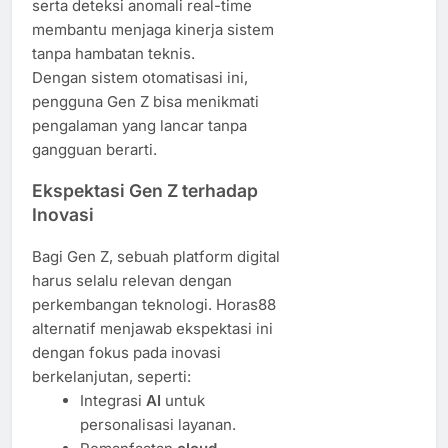
serta deteksi anomali real-time
membantu menjaga kinerja sistem
tanpa hambatan teknis.
Dengan sistem otomatisasi ini,
pengguna Gen Z bisa menikmati
pengalaman yang lancar tanpa
gangguan berarti.
Ekspektasi Gen Z terhadap
Inovasi
Bagi Gen Z, sebuah platform digital
harus selalu relevan dengan
perkembangan teknologi. Horas88
alternatif menjawab ekspektasi ini
dengan fokus pada inovasi
berkelanjutan, seperti:
Integrasi
AI
untuk
personalisasi layanan.