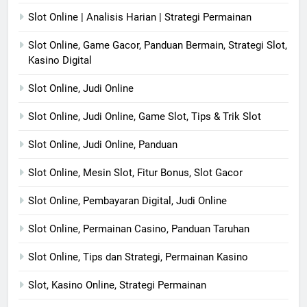
Slot Online | Analisis Harian | Strategi Permainan
Slot Online, Game Gacor, Panduan Bermain, Strategi Slot,
Kasino Digital
Slot Online, Judi Online
Slot Online, Judi Online, Game Slot, Tips & Trik Slot
Slot Online, Judi Online, Panduan
Slot Online, Mesin Slot, Fitur Bonus, Slot Gacor
Slot Online, Pembayaran Digital, Judi Online
Slot Online, Permainan Casino, Panduan Taruhan
Slot Online, Tips dan Strategi, Permainan Kasino
Slot, Kasino Online, Strategi Permainan