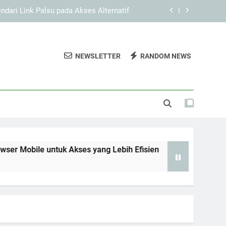
ndari Link Palsu pada Akses Alternatif
obile untuk Akses yang Lebih Efisien
Langkah yang Lebih Aman dan Terarah
NEWSLETTER
RANDOM NEWS
entingnya Verifikasi Akses yang Tepat
Undersea Wear. Produk Berkualitas Untuk Liburan Anda.
ndari Link Palsu pada Akses Alternatif
obile untuk Akses yang Lebih Efisien
Langkah yang Lebih Aman dan Terarah
untuk Akses yang Lebih Efisien
Cara Menjaga Keamanan
2 Months Ago