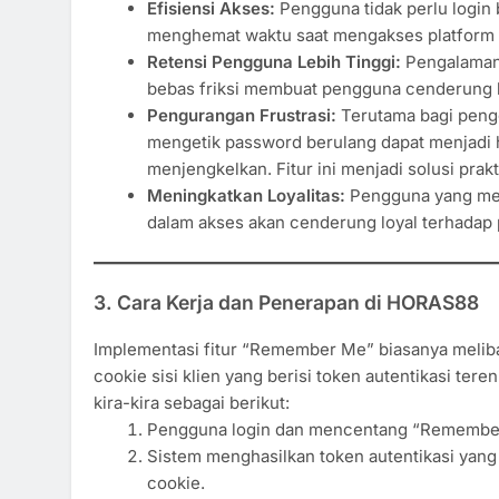
Efisiensi Akses:
Pengguna tidak perlu login 
menghemat waktu saat mengakses platform s
Retensi Pengguna Lebih Tinggi:
Pengalaman
bebas friksi membuat pengguna cenderung l
Pengurangan Frustrasi:
Terutama bagi peng
mengetik password berulang dapat menjadi 
menjengkelkan. Fitur ini menjadi solusi prakt
Meningkatkan Loyalitas:
Pengguna yang me
dalam akses akan cenderung loyal terhadap 
3.
Cara Kerja dan Penerapan di HORAS88
Implementasi fitur “Remember Me” biasanya meli
cookie sisi klien yang berisi token autentikasi tere
kira-kira sebagai berikut:
Pengguna login dan mencentang “Remembe
Sistem menghasilkan token autentikasi yang
cookie.