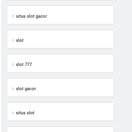
situs slot gacor
slot
slot 777
slot gacor
situs slot