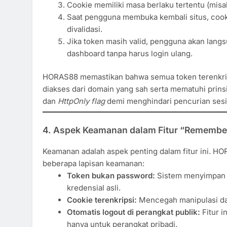
Cookie memiliki masa berlaku tertentu (misal
Saat pengguna membuka kembali situs, cook
divalidasi.
Jika token masih valid, pengguna akan lang
dashboard tanpa harus login ulang.
HORAS88 memastikan bahwa semua token terenkrip
diakses dari domain yang sah serta mematuhi prin
dan
HttpOnly flag
demi menghindari pencurian sesi
4.
Aspek Keamanan dalam Fitur “Remembe
Keamanan adalah aspek penting dalam fitur ini. 
beberapa lapisan keamanan:
Token bukan password:
Sistem menyimpan 
kredensial asli.
Cookie terenkripsi:
Mencegah manipulasi data
Otomatis logout di perangkat publik:
Fitur i
hanya untuk perangkat pribadi.