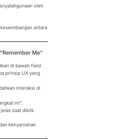
nyalahgunaan oleh
keseimbangan antara
x “Remember Me”
kan di bawah field
a prinsip UX yang
ahkan interaksi di
angkat ini”.
elas saat diklik.
s dan kenyamanan