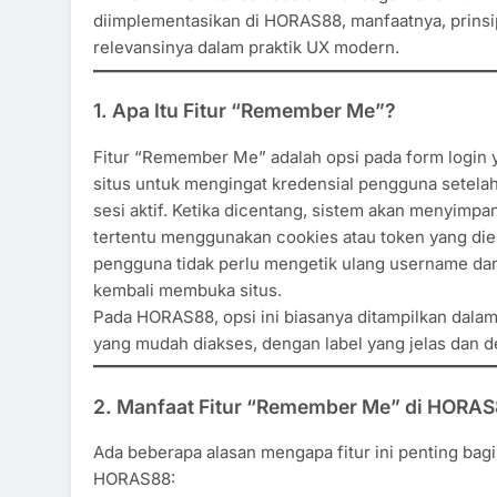
diimplementasikan di HORAS88, manfaatnya, prins
relevansinya dalam praktik UX modern.
1.
Apa Itu Fitur “Remember Me”?
Fitur “Remember Me” adalah opsi pada form logi
situs untuk mengingat kredensial pengguna setelah
sesi aktif. Ketika dicentang, sistem akan menyimpan
tertentu menggunakan cookies atau token yang die
pengguna tidak perlu mengetik ulang username da
kembali membuka situs.
Pada HORAS88, opsi ini biasanya ditampilkan dala
yang mudah diakses, dengan label yang jelas dan de
2.
Manfaat Fitur “Remember Me” di HORA
Ada beberapa alasan mengapa fitur ini penting bagi
HORAS88: