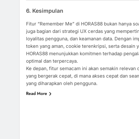
6.
Kesimpulan
Fitur “Remember Me” di HORAS88 bukan hanya soa
juga bagian dari strategi UX cerdas yang memperti
loyalitas pengguna, dan keamanan data. Dengan im
token yang aman, cookie terenkripsi, serta desain
HORAS88 menunjukkan komitmen terhadap penga
optimal dan terpercaya.
Ke depan, fitur semacam ini akan semakin relevan d
yang bergerak cepat, di mana akses cepat dan sea
yang diharapkan oleh pengguna.
Read More