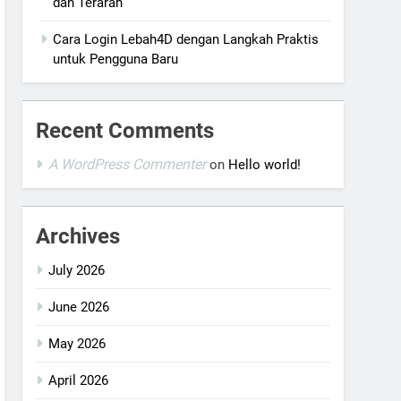
dan Terarah
Cara Login Lebah4D dengan Langkah Praktis
untuk Pengguna Baru
Recent Comments
A WordPress Commenter
on
Hello world!
Archives
July 2026
June 2026
May 2026
April 2026