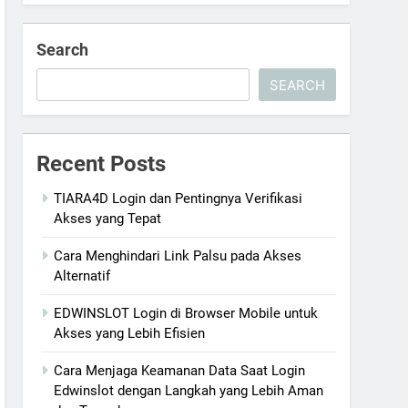
Search
SEARCH
Recent Posts
TIARA4D Login dan Pentingnya Verifikasi
Akses yang Tepat
Cara Menghindari Link Palsu pada Akses
Alternatif
EDWINSLOT Login di Browser Mobile untuk
Akses yang Lebih Efisien
Cara Menjaga Keamanan Data Saat Login
Edwinslot dengan Langkah yang Lebih Aman