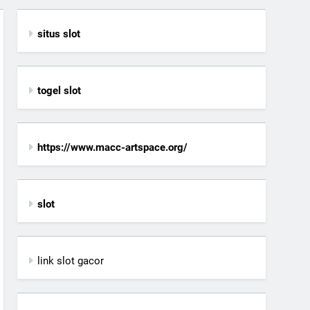
situs slot
togel slot
https://www.macc-artspace.org/
slot
link slot gacor