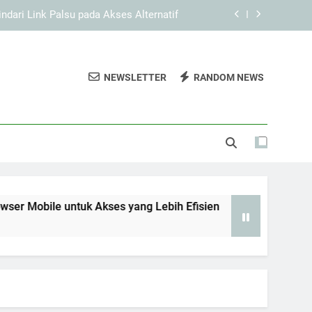
ndari Link Palsu pada Akses Alternatif
obile untuk Akses yang Lebih Efisien
Langkah yang Lebih Aman dan Terarah
NEWSLETTER
RANDOM NEWS
entingnya Verifikasi Akses yang Tepat
Undersea Wear. Produk Berkualitas Untuk Liburan Anda.
ndari Link Palsu pada Akses Alternatif
obile untuk Akses yang Lebih Efisien
Langkah yang Lebih Aman dan Terarah
untuk Akses yang Lebih Efisien
Cara Menjaga Keamanan
2 Months Ago