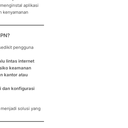
enginstal aplikasi
an kenyamanan
VPN?
sedikit pengguna
u lintas internet
risiko keamanan
n kantor atau
 dan konfigurasi
menjadi solusi yang