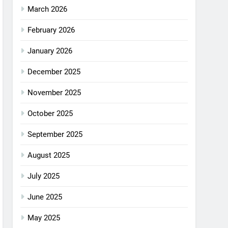
March 2026
February 2026
January 2026
December 2025
November 2025
October 2025
September 2025
August 2025
July 2025
June 2025
May 2025