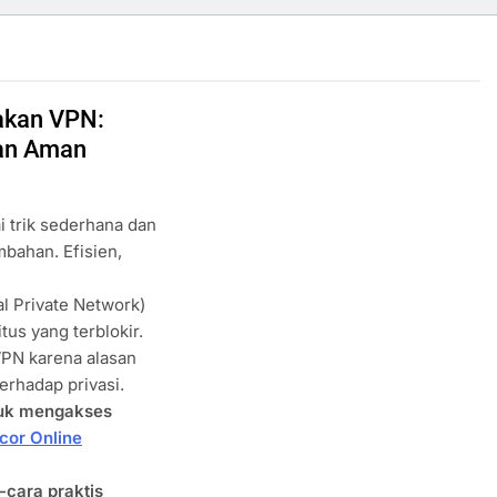
akan VPN:
dan Aman
 trik sederhana dan
mbahan. Efisien,
l Private Network)
tus yang terblokir.
PN karena alasan
erhadap privasi.
ntuk mengakses
cor Online
-cara praktis