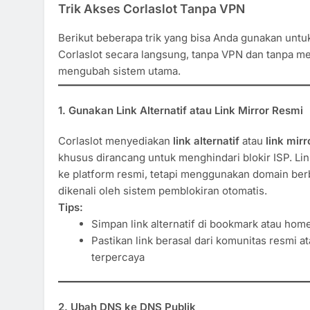
Trik Akses Corlaslot Tanpa VPN
Berikut beberapa trik yang bisa Anda gunakan unt
Corlaslot secara langsung, tanpa VPN dan tanpa m
mengubah sistem utama.
1.
Gunakan Link Alternatif atau Link Mirror Resmi
Corlaslot menyediakan
link alternatif
atau
link mirr
khusus dirancang untuk menghindari blokir ISP. Lin
ke platform resmi, tetapi menggunakan domain be
dikenali oleh sistem pemblokiran otomatis.
Tips:
Simpan link alternatif di bookmark atau ho
Pastikan link berasal dari komunitas resmi a
terpercaya
2.
Ubah DNS ke DNS Publik