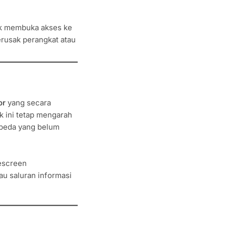
uk membuka akses ke
erusak perangkat atau
or
yang secara
k ini tetap mengarah
rbeda yang belum
mescreen
tau saluran informasi