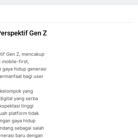
Perspektif Gen Z
ektif Gen Z, mencakup
 mobile-first,
n gaya hidup generasi
bermanfaat bagi user
h kelompok yang
digital yang serba
kspektasi tinggi
uah platform tidak
engan gaya hidup
ndang sebagai salah
enerasi baru dengan