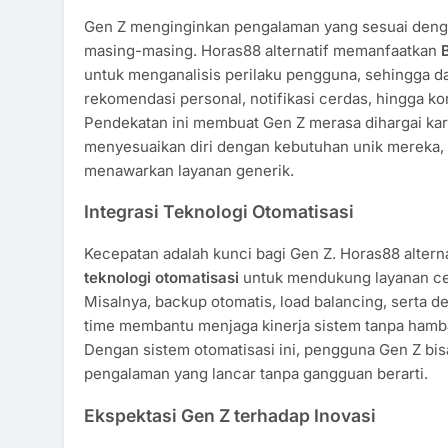
Gen Z menginginkan pengalaman yang sesuai deng
masing-masing. Horas88 alternatif memanfaatkan
untuk menganalisis perilaku pengguna, sehingga 
rekomendasi personal, notifikasi cerdas, hingga ko
Pendekatan ini membuat Gen Z merasa dihargai ka
menyesuaikan diri dengan kebutuhan unik mereka,
menawarkan layanan generik.
Integrasi Teknologi Otomatisasi
Kecepatan adalah kunci bagi Gen Z. Horas88 alter
teknologi otomatisasi
untuk mendukung layanan cep
Misalnya, backup otomatis, load balancing, serta de
time membantu menjaga kinerja sistem tanpa hamba
Dengan sistem otomatisasi ini, pengguna Gen Z bi
pengalaman yang lancar tanpa gangguan berarti.
Ekspektasi Gen Z terhadap Inovasi