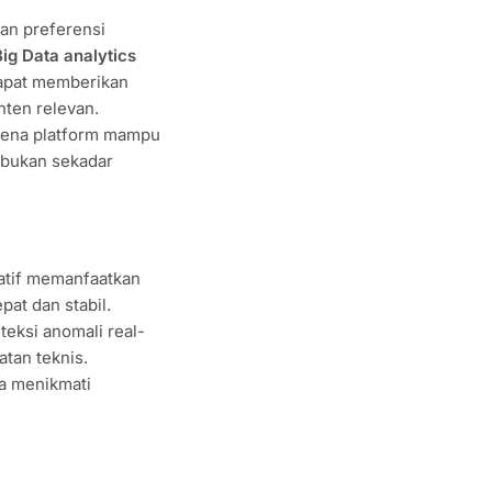
an preferensi
Big Data analytics
dapat memberikan
nten relevan.
rena platform mampu
 bukan sekadar
natif memanfaatkan
at dan stabil.
teksi anomali real-
tan teknis.
sa menikmati