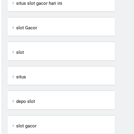
situs slot gacor hari ini
slot Gacor
slot
situs
depo slot
slot gacor