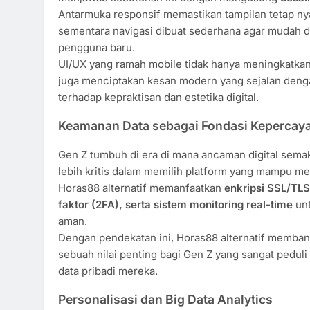
Antarmuka responsif memastikan tampilan tetap nya
sementara navigasi dibuat sederhana agar mudah 
pengguna baru.
UI/UX yang ramah mobile tidak hanya meningkatkan
juga menciptakan kesan modern yang sejalan deng
terhadap kepraktisan dan estetika digital.
Keamanan Data sebagai Fondasi Kepercay
Gen Z tumbuh di era di mana ancaman digital sema
lebih kritis dalam memilih platform yang mampu men
Horas88 alternatif memanfaatkan
enkripsi SSL/TLS
faktor (2FA), serta sistem monitoring real-time
unt
aman.
Dengan pendekatan ini, Horas88 alternatif memb
sebuah nilai penting bagi Gen Z yang sangat peduli
data pribadi mereka.
Personalisasi dan Big Data Analytics