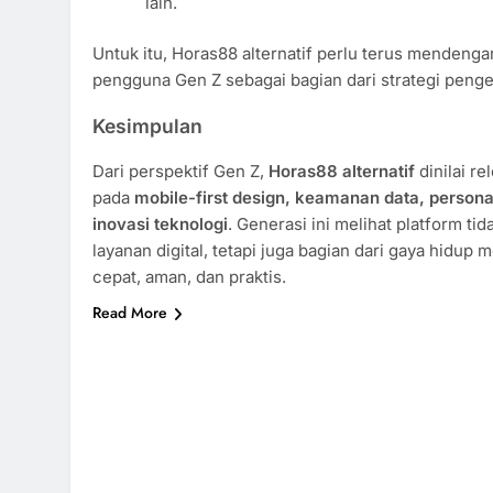
lain.
Untuk itu, Horas88 alternatif perlu terus mendeng
pengguna Gen Z sebagai bagian dari strategi pen
Kesimpulan
Dari perspektif Gen Z,
Horas88 alternatif
dinilai r
pada
mobile-first design, keamanan data, personal
inovasi teknologi
. Generasi ini melihat platform ti
layanan digital, tetapi juga bagian dari gaya hidup
cepat, aman, dan praktis.
Read More