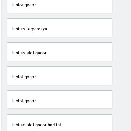
slot gacor
situs terpercaya
situs slot gacor
slot gacor
slot gacor
situs slot gacor hari ini