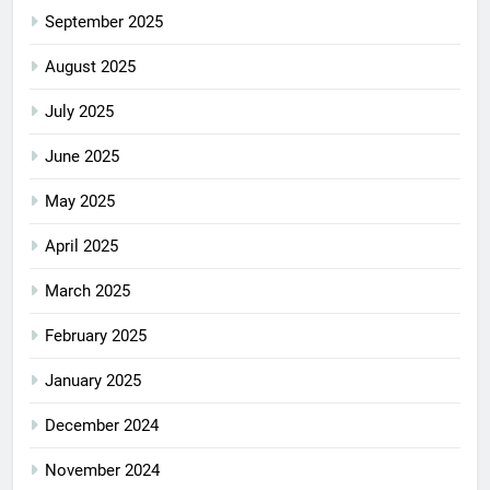
September 2025
August 2025
July 2025
June 2025
May 2025
April 2025
March 2025
February 2025
January 2025
December 2024
November 2024