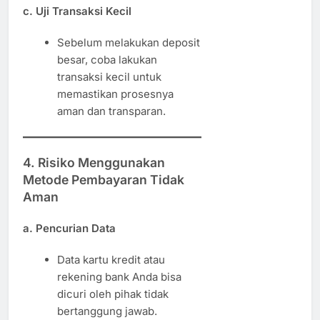
c. Uji Transaksi Kecil
Sebelum melakukan deposit
besar, coba lakukan
transaksi kecil untuk
memastikan prosesnya
aman dan transparan.
4. Risiko Menggunakan
Metode Pembayaran Tidak
Aman
a. Pencurian Data
Data kartu kredit atau
rekening bank Anda bisa
dicuri oleh pihak tidak
bertanggung jawab.