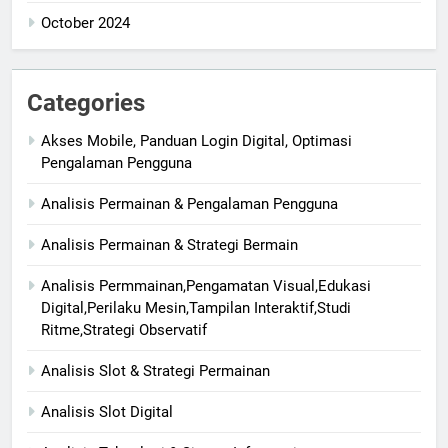
October 2024
Categories
Akses Mobile, Panduan Login Digital, Optimasi
Pengalaman Pengguna
Analisis Permainan & Pengalaman Pengguna
Analisis Permainan & Strategi Bermain
Analisis Permmainan,Pengamatan Visual,Edukasi
Digital,Perilaku Mesin,Tampilan Interaktif,Studi
Ritme,Strategi Observatif
Analisis Slot & Strategi Permainan
Analisis Slot Digital