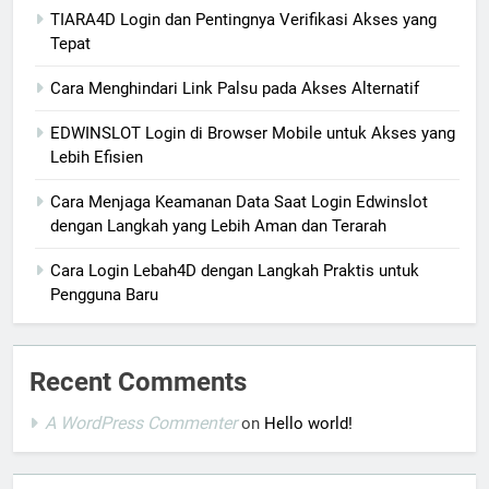
TIARA4D Login dan Pentingnya Verifikasi Akses yang
Tepat
Cara Menghindari Link Palsu pada Akses Alternatif
EDWINSLOT Login di Browser Mobile untuk Akses yang
Lebih Efisien
Cara Menjaga Keamanan Data Saat Login Edwinslot
dengan Langkah yang Lebih Aman dan Terarah
Cara Login Lebah4D dengan Langkah Praktis untuk
Pengguna Baru
Recent Comments
A WordPress Commenter
on
Hello world!