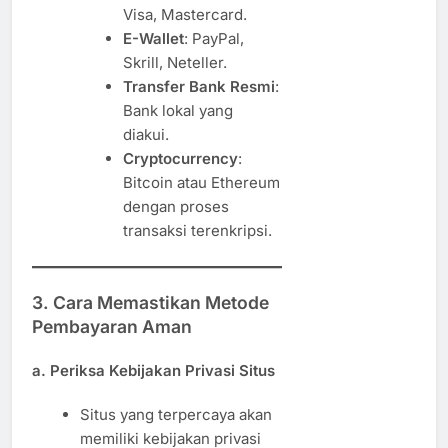
Visa, Mastercard.
E-Wallet
: PayPal,
Skrill, Neteller.
Transfer Bank Resmi
:
Bank lokal yang
diakui.
Cryptocurrency
:
Bitcoin atau Ethereum
dengan proses
transaksi terenkripsi.
3. Cara Memastikan Metode
Pembayaran Aman
a. Periksa Kebijakan Privasi Situs
Situs yang terpercaya akan
memiliki kebijakan privasi