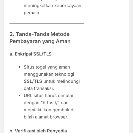
meningkatkan kepercayaan
pemain.
2. Tanda-Tanda Metode
Pembayaran yang Aman
a. Enkripsi SSL/TLS
Situs togel yang aman
menggunakan teknologi
SSL/TLS
untuk melindungi
data transaksi.
URL situs harus dimulai
dengan “https://” dan
memiliki ikon gembok di
bilah alamat browser.
b. Verifikasi oleh Penyedia