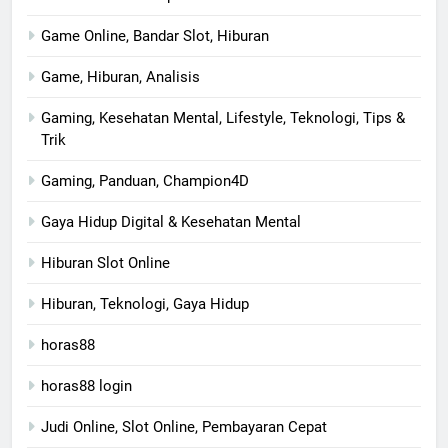
Game Online, Bandar Slot, Hiburan
Game, Hiburan, Analisis
Gaming, Kesehatan Mental, Lifestyle, Teknologi, Tips &
Trik
Gaming, Panduan, Champion4D
Gaya Hidup Digital & Kesehatan Mental
Hiburan Slot Online
Hiburan, Teknologi, Gaya Hidup
horas88
horas88 login
Judi Online, Slot Online, Pembayaran Cepat