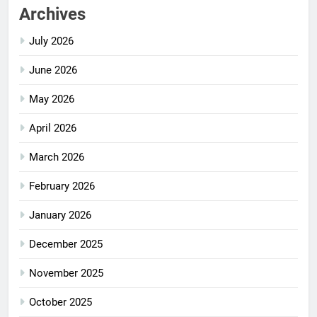
Archives
July 2026
June 2026
May 2026
April 2026
March 2026
February 2026
January 2026
December 2025
November 2025
October 2025