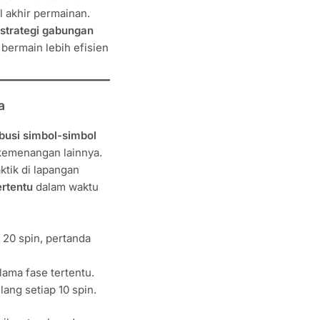
 akhir permainan.
strategi gabungan
bermain lebih efisien
a
ibusi simbol-simbol
s kemenangan lainnya.
ktik di lapangan
ertentu
dalam waktu
 20 spin, pertanda
lama fase tertentu.
ang setiap 10 spin.