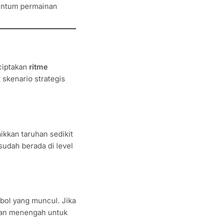
entum permainan
ciptakan
ritme
t skenario strategis
aikkan taruhan sedikit
 sudah berada di level
bol yang muncul. Jika
uhan menengah untuk