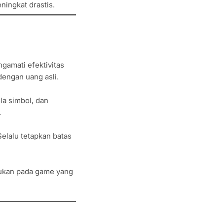
ingkat drastis.
gamati efektivitas
engan uang asli.
la simbol, dan
.
elalu tetapkan batas
akukan pada game yang