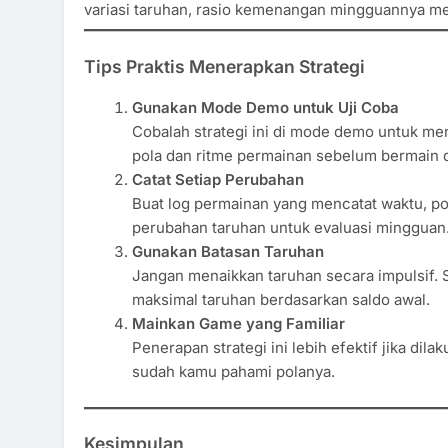
variasi taruhan, rasio kemenangan mingguannya men
Tips Praktis Menerapkan Strategi
Gunakan Mode Demo untuk Uji Coba
Cobalah strategi ini di mode demo untuk men
pola dan ritme permainan sebelum bermain d
Catat Setiap Perubahan
Buat log permainan yang mencatat waktu, po
perubahan taruhan untuk evaluasi mingguan
Gunakan Batasan Taruhan
Jangan menaikkan taruhan secara impulsif. S
maksimal taruhan berdasarkan saldo awal.
Mainkan Game yang Familiar
Penerapan strategi ini lebih efektif jika dil
sudah kamu pahami polanya.
Kesimpulan