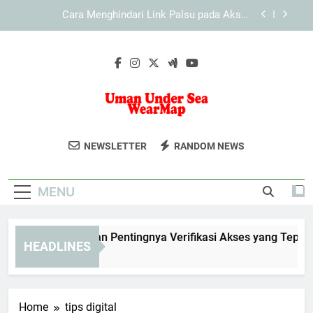
Skip
EDWINSLOT Login di Browser Mobile untuk
to
Akses yang Lebih Efisien
content
Cara Menjaga Keamanan Data Saat Login
Edwinslot dengan Langkah yang Lebih Aman dan
Terarah
TIARA4D Login dan Pentingnya Verifikasi Akses
yang Tepat
Cara Menghindari Link Palsu pada Akses
Alternatif
Under Sea Wear
Tampil Stylish Dengan Koleksi Pakaian
EDWINSLOT Login di Browser Mobile untuk
NEWSLETTER
RANDOM NEWS
Akses yang Lebih Efisien
Renang Dan Aksesori Pantai Dari
Cara Menjaga Keamanan Data Saat Login
Undersea Wear. Produk Berkualitas
Edwinslot dengan Langkah yang Lebih Aman dan
MENU
Terarah
Untuk Liburan Anda.
ARA4D Login dan Pentingnya Verifikasi Akses yang Tepat
HEADLINES
Weeks Ago
Home
tips digital