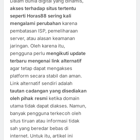
Dalam dunia digital yang dinamis,
akses terhadap situs tertentu
seperti Horas88 sering kali
mengalami perubahan
karena
pembatasan ISP, pemeliharaan
server, atau alasan keamanan
jaringan. Oleh karena itu,
pengguna perlu
mengikuti update
terbaru mengenai link alternatif
agar tetap dapat mengakses
platform secara stabil dan aman.
Link alternatif sendiri adalah
tautan cadangan yang disediakan
oleh pihak resmi
ketika domain
utama tidak dapat diakses. Namun,
banyak pengguna terkecoh oleh
situs tiruan atau informasi tidak
sah yang beredar bebas di
internet. Untuk itu, artikel ini