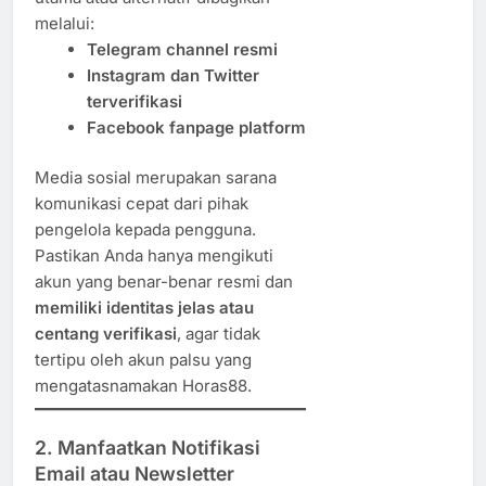
melalui:
Telegram channel resmi
Instagram dan Twitter
terverifikasi
Facebook fanpage platform
Media sosial merupakan sarana
komunikasi cepat dari pihak
pengelola kepada pengguna.
Pastikan Anda hanya mengikuti
akun yang benar-benar resmi dan
memiliki identitas jelas atau
centang verifikasi
, agar tidak
tertipu oleh akun palsu yang
mengatasnamakan Horas88.
2.
Manfaatkan Notifikasi
Email atau Newsletter