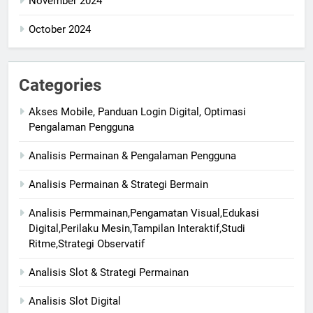
November 2024
October 2024
Categories
Akses Mobile, Panduan Login Digital, Optimasi
Pengalaman Pengguna
Analisis Permainan & Pengalaman Pengguna
Analisis Permainan & Strategi Bermain
Analisis Permmainan,Pengamatan Visual,Edukasi
Digital,Perilaku Mesin,Tampilan Interaktif,Studi
Ritme,Strategi Observatif
Analisis Slot & Strategi Permainan
Analisis Slot Digital