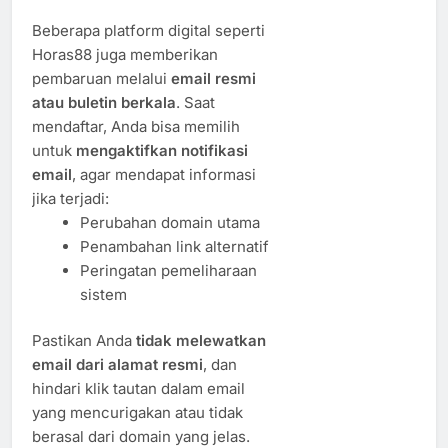
Beberapa platform digital seperti
Horas88 juga memberikan
pembaruan melalui
email resmi
atau buletin berkala
. Saat
mendaftar, Anda bisa memilih
untuk
mengaktifkan notifikasi
email
, agar mendapat informasi
jika terjadi:
Perubahan domain utama
Penambahan link alternatif
Peringatan pemeliharaan
sistem
Pastikan Anda
tidak melewatkan
email dari alamat resmi
, dan
hindari klik tautan dalam email
yang mencurigakan atau tidak
berasal dari domain yang jelas.