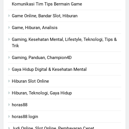
Komunikasi Tim Tips Bermain Game
Game Online, Bandar Slot, Hiburan
Game, Hiburan, Analisis
Gaming, Kesehatan Mental, Lifestyle, Teknologi, Tips &
Trik
Gaming, Panduan, Champion4D
Gaya Hidup Digital & Kesehatan Mental
Hiburan Slot Online
Hiburan, Teknologi, Gaya Hidup
horas88
horas88 login
Judi Online, Slot Online, Pembayaran Cepat