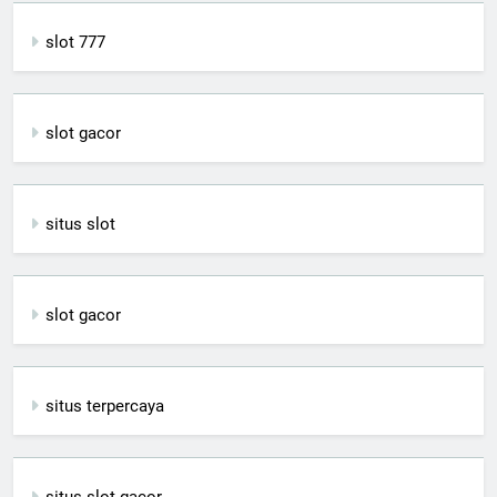
slot 777
slot gacor
situs slot
slot gacor
situs terpercaya