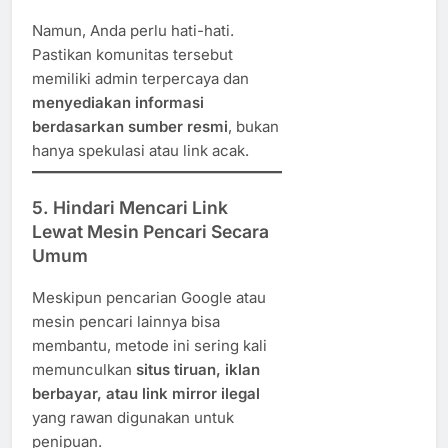
Namun, Anda perlu hati-hati.
Pastikan komunitas tersebut
memiliki admin terpercaya dan
menyediakan informasi
berdasarkan sumber resmi
, bukan
hanya spekulasi atau link acak.
5.
Hindari Mencari Link
Lewat Mesin Pencari Secara
Umum
Meskipun pencarian Google atau
mesin pencari lainnya bisa
membantu, metode ini sering kali
memunculkan
situs tiruan, iklan
berbayar, atau link mirror ilegal
yang rawan digunakan untuk
penipuan.