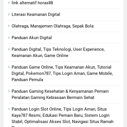
link alternatif horas88
Literasi Keamanan Digital
Olahraga, Manajemen Olahraga, Sepak Bola
Panduan Akun Digital
Panduan Digital, Tips Teknologi, User Experience,
Keamanan Akun, Game Online
Panduan Game Online, Tips Keamanan Akun, Tutorial
Digital, Pokemon787, Tips Login Aman, Game Mobile,
Panduan Pemula
Panduan Gaming Kesehatan & Kenyamanan Pemain
Peralatan Gaming Kebiasaan Bermain Sehat
Panduan Login Slot Online, Tips Login Aman, Situs
Kaya787 Resmi, Edukasi Pemain Baru, Sistem Login
Stabil, Optimalisasi Akses Slot, Navigasi Situs Ramah