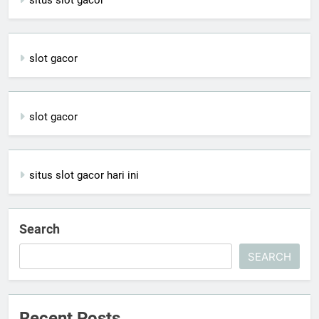
situs slot gacor
slot gacor
slot gacor
situs slot gacor hari ini
Search
SEARCH
Recent Posts