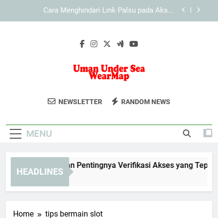
Skip
EDWINSLOT Login di Browser Mobile untuk
to
Akses yang Lebih Efisien
content
Cara Menjaga Keamanan Data Saat Login
Edwinslot dengan Langkah yang Lebih Aman dan
Terarah
TIARA4D Login dan Pentingnya Verifikasi Akses
yang Tepat
Cara Menghindari Link Palsu pada Akses
Alternatif
Under Sea Wear
Tampil Stylish Dengan Koleksi Pakaian
EDWINSLOT Login di Browser Mobile untuk
NEWSLETTER
RANDOM NEWS
Akses yang Lebih Efisien
Renang Dan Aksesori Pantai Dari
Cara Menjaga Keamanan Data Saat Login
Undersea Wear. Produk Berkualitas
Edwinslot dengan Langkah yang Lebih Aman dan
MENU
Terarah
Untuk Liburan Anda.
ARA4D Login dan Pentingnya Verifikasi Akses yang Tepat
HEADLINES
Weeks Ago
Home
tips bermain slot