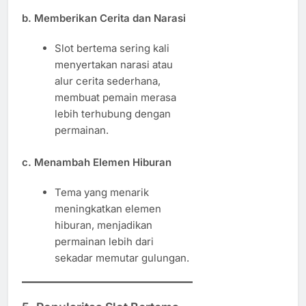
b. Memberikan Cerita dan Narasi
Slot bertema sering kali
menyertakan narasi atau
alur cerita sederhana,
membuat pemain merasa
lebih terhubung dengan
permainan.
c. Menambah Elemen Hiburan
Tema yang menarik
meningkatkan elemen
hiburan, menjadikan
permainan lebih dari
sekadar memutar gulungan.