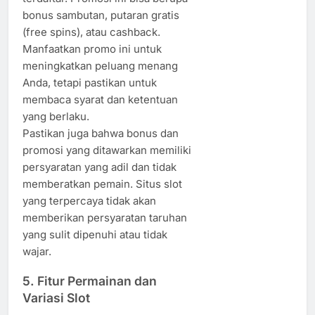
bonus sambutan, putaran gratis
(free spins), atau cashback.
Manfaatkan promo ini untuk
meningkatkan peluang menang
Anda, tetapi pastikan untuk
membaca syarat dan ketentuan
yang berlaku.
Pastikan juga bahwa bonus dan
promosi yang ditawarkan memiliki
persyaratan yang adil dan tidak
memberatkan pemain. Situs slot
yang terpercaya tidak akan
memberikan persyaratan taruhan
yang sulit dipenuhi atau tidak
wajar.
5.
Fitur Permainan dan
Variasi Slot