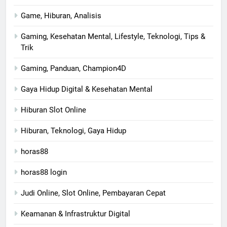
Game, Hiburan, Analisis
Gaming, Kesehatan Mental, Lifestyle, Teknologi, Tips &
Trik
Gaming, Panduan, Champion4D
Gaya Hidup Digital & Kesehatan Mental
Hiburan Slot Online
Hiburan, Teknologi, Gaya Hidup
horas88
horas88 login
Judi Online, Slot Online, Pembayaran Cepat
Keamanan & Infrastruktur Digital