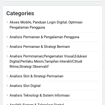
Categories
Akses Mobile, Panduan Login Digital, Optimasi
Pengalaman Pengguna
Analisis Permainan & Pengalaman Pengguna
Analisis Permainan & Strategi Bermain
Analisis Permmainan,Pengamatan Visual,Edukasi
Digital,Perilaku Mesin,Tampilan Interaktif,Studi
Ritme,Strategi Observatif
Analisis Slot & Strategi Permainan
Analisis Slot Digital
Analisis Teknologi & Sistem Informasi