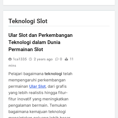
Teknologi Slot
Ular Slot dan Perkembangan
Teknologi dalam Dunia
Permainan Slot
1ca1335
2 years ago
0
11
mins
Pelajari bagaimana
teknologi
telah
mempengaruhi perkembangan
permainan
Ular Slot
, dari grafis
yang lebih realistis hingga fitur-
fitur inovatif yang meningkatkan
pengalaman bermain. Temukan
bagaimana kemajuan teknologi
menciptakan peluang lebih besar