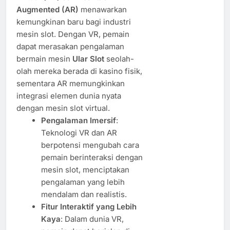
Augmented (AR)
menawarkan
kemungkinan baru bagi industri
mesin slot. Dengan VR, pemain
dapat merasakan pengalaman
bermain mesin
Ular Slot
seolah-
olah mereka berada di kasino fisik,
sementara AR memungkinkan
integrasi elemen dunia nyata
dengan mesin slot virtual.
Pengalaman Imersif
:
Teknologi VR dan AR
berpotensi mengubah cara
pemain berinteraksi dengan
mesin slot, menciptakan
pengalaman yang lebih
mendalam dan realistis.
Fitur Interaktif yang Lebih
Kaya
: Dalam dunia VR,