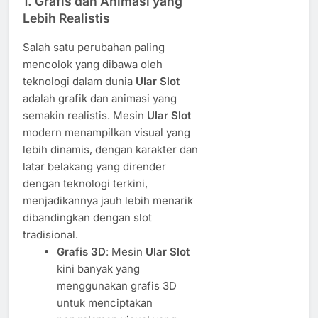
1. Grafis dan Animasi yang
Lebih Realistis
Salah satu perubahan paling
mencolok yang dibawa oleh
teknologi dalam dunia
Ular Slot
adalah grafik dan animasi yang
semakin realistis. Mesin
Ular Slot
modern menampilkan visual yang
lebih dinamis, dengan karakter dan
latar belakang yang dirender
dengan teknologi terkini,
menjadikannya jauh lebih menarik
dibandingkan dengan slot
tradisional.
Grafis 3D
: Mesin
Ular Slot
kini banyak yang
menggunakan grafis 3D
untuk menciptakan