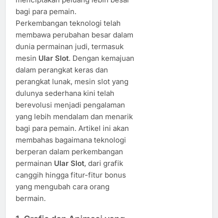
bagi para pemain.
Perkembangan teknologi telah
membawa perubahan besar dalam
dunia permainan judi, termasuk
mesin
Ular Slot
. Dengan kemajuan
dalam perangkat keras dan
perangkat lunak, mesin slot yang
dulunya sederhana kini telah
berevolusi menjadi pengalaman
yang lebih mendalam dan menarik
bagi para pemain. Artikel ini akan
membahas bagaimana teknologi
berperan dalam perkembangan
permainan
Ular Slot
, dari grafik
canggih hingga fitur-fitur bonus
yang mengubah cara orang
bermain.