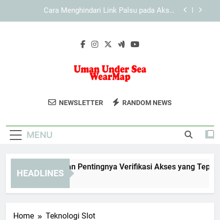
Skip
EDWINSLOT Login di Browser Mobile untuk
to
Akses yang Lebih Efisien
content
Cara Menjaga Keamanan Data Saat Login
Edwinslot dengan Langkah yang Lebih Aman dan
Terarah
TIARA4D Login dan Pentingnya Verifikasi Akses
yang Tepat
Cara Menghindari Link Palsu pada Akses
Alternatif
Under Sea Wear
Tampil Stylish Dengan Koleksi Pakaian
EDWINSLOT Login di Browser Mobile untuk
NEWSLETTER
RANDOM NEWS
Akses yang Lebih Efisien
Renang Dan Aksesori Pantai Dari
Cara Menjaga Keamanan Data Saat Login
Undersea Wear. Produk Berkualitas
Edwinslot dengan Langkah yang Lebih Aman dan
MENU
Terarah
Untuk Liburan Anda.
ARA4D Login dan Pentingnya Verifikasi Akses yang Tepat
HEADLINES
Weeks Ago
Home
Teknologi Slot