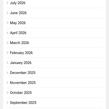
July 2026
June 2026
May 2026
April 2026
March 2026
February 2026
January 2026
December 2025
November 2025
October 2025
September 2025