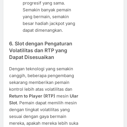
progresif yang sama.
Semakin banyak pemain
yang bermain, semakin
besar hadiah jackpot yang
dapat dimenangkan.
6. Slot dengan Pengaturan
Volatilitas dan RTP yang
Dapat Disesuaikan
Dengan teknologi yang semakin
canggih, beberapa pengembang
sekarang memberikan pemain
kontrol lebih atas volatilitas dan
Return to Player (RTP)
mesin
Ular
Slot
. Pemain dapat memilih mesin
dengan tingkat volatilitas yang
sesuai dengan gaya bermain
mereka, apakah mereka lebih suka