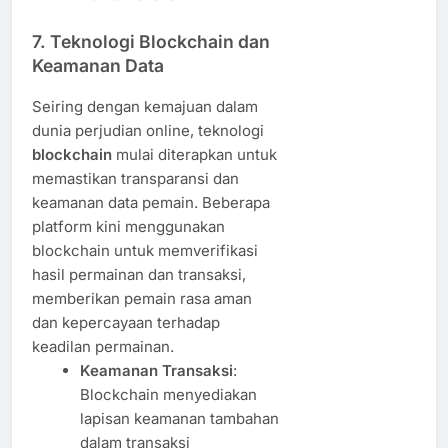
7. Teknologi Blockchain dan
Keamanan Data
Seiring dengan kemajuan dalam
dunia perjudian online, teknologi
blockchain
mulai diterapkan untuk
memastikan transparansi dan
keamanan data pemain. Beberapa
platform kini menggunakan
blockchain untuk memverifikasi
hasil permainan dan transaksi,
memberikan pemain rasa aman
dan kepercayaan terhadap
keadilan permainan.
Keamanan Transaksi
:
Blockchain menyediakan
lapisan keamanan tambahan
dalam transaksi