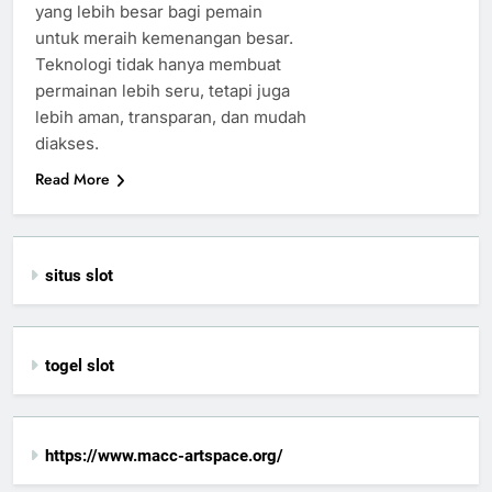
yang lebih besar bagi pemain
untuk meraih kemenangan besar.
Teknologi tidak hanya membuat
permainan lebih seru, tetapi juga
lebih aman, transparan, dan mudah
diakses.
Read More
situs slot
togel slot
https://www.macc-artspace.org/