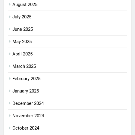
August 2025
July 2025
June 2025
May 2025
April 2025
March 2025
February 2025
January 2025
December 2024
November 2024
October 2024