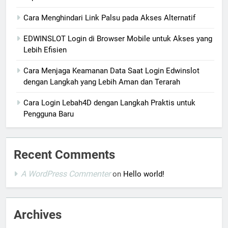
Cara Menghindari Link Palsu pada Akses Alternatif
EDWINSLOT Login di Browser Mobile untuk Akses yang
Lebih Efisien
Cara Menjaga Keamanan Data Saat Login Edwinslot
dengan Langkah yang Lebih Aman dan Terarah
Cara Login Lebah4D dengan Langkah Praktis untuk
Pengguna Baru
Recent Comments
A WordPress Commenter
on
Hello world!
Archives