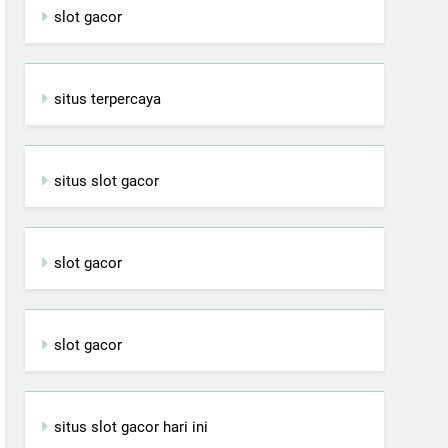
slot gacor
situs terpercaya
situs slot gacor
slot gacor
slot gacor
situs slot gacor hari ini