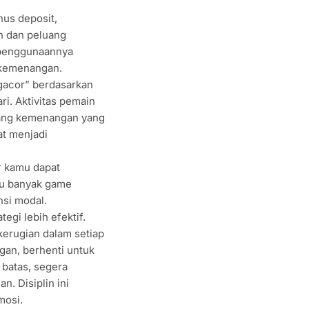
nus deposit,
n dan peluang
 penggunaannya
 kemenangan.
“gacor” berdasarkan
ri. Aktivitas pemain
uang kemenangan yang
at menjadi
r kamu dapat
lu banyak game
nsi modal.
gi lebih efektif.
kerugian dalam setiap
gan, berhenti untuk
batas, segera
. Disiplin ini
mosi.