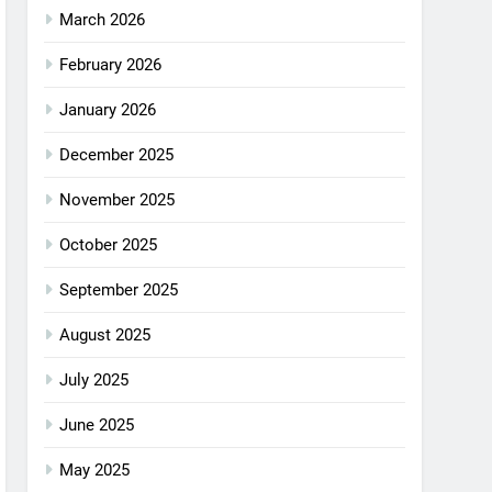
March 2026
February 2026
January 2026
December 2025
November 2025
October 2025
September 2025
August 2025
July 2025
June 2025
May 2025