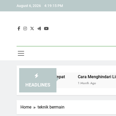
Skip
August 6, 2026
4:19:16 PM
to
content
Und
Tampil Sty
ikasi Akses yang Tepat
Cara Menghindari Link Palsu pad
1 Month Ago
HEADLINES
Home
teknik bermain