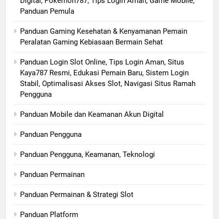
Digital, Pokemon787, Tips Login Aman, Game Mobile,
Panduan Pemula
Panduan Gaming Kesehatan & Kenyamanan Pemain
Peralatan Gaming Kebiasaan Bermain Sehat
Panduan Login Slot Online, Tips Login Aman, Situs
Kaya787 Resmi, Edukasi Pemain Baru, Sistem Login
Stabil, Optimalisasi Akses Slot, Navigasi Situs Ramah
Pengguna
Panduan Mobile dan Keamanan Akun Digital
Panduan Pengguna
Panduan Pengguna, Keamanan, Teknologi
Panduan Permainan
Panduan Permainan & Strategi Slot
Panduan Platform