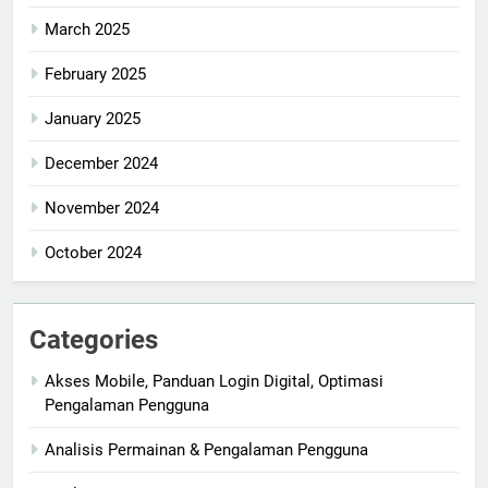
March 2025
February 2025
January 2025
December 2024
November 2024
October 2024
Categories
Akses Mobile, Panduan Login Digital, Optimasi
Pengalaman Pengguna
Analisis Permainan & Pengalaman Pengguna