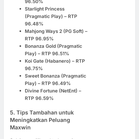
96.50%
Starlight Princess
(Pragmatic Play) – RTP
96.48%
Mahjong Ways 2 (PG Soft) –
RTP 96.95%
Bonanza Gold (Pragmatic
Play) – RTP 96.51%
Koi Gate (Habanero) – RTP
96.75%
Sweet Bonanza (Pragmatic
Play) – RTP 96.49%
Divine Fortune (NetEnt) –
RTP 96.59%
5. Tips Tambahan untuk
Meningkatkan Peluang
Maxwin