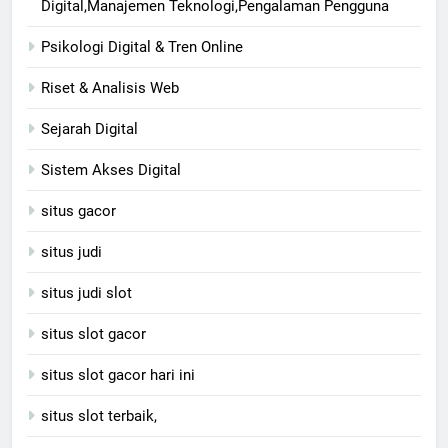
Digital,Manajemen Teknologi,Pengalaman Pengguna
Psikologi Digital & Tren Online
Riset & Analisis Web
Sejarah Digital
Sistem Akses Digital
situs gacor
situs judi
situs judi slot
situs slot gacor
situs slot gacor hari ini
situs slot terbaik,