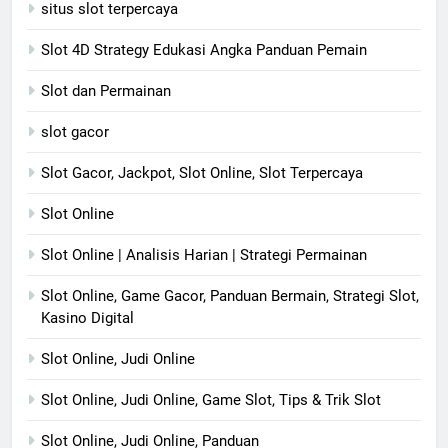
situs slot terpercaya
Slot 4D Strategy Edukasi Angka Panduan Pemain
Slot dan Permainan
slot gacor
Slot Gacor, Jackpot, Slot Online, Slot Terpercaya
Slot Online
Slot Online | Analisis Harian | Strategi Permainan
Slot Online, Game Gacor, Panduan Bermain, Strategi Slot,
Kasino Digital
Slot Online, Judi Online
Slot Online, Judi Online, Game Slot, Tips & Trik Slot
Slot Online, Judi Online, Panduan