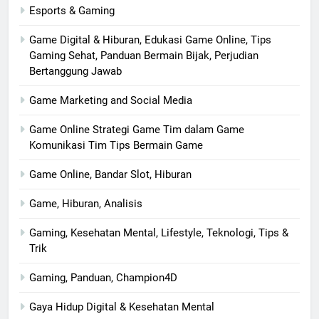
Esports & Gaming
Game Digital & Hiburan, Edukasi Game Online, Tips
Gaming Sehat, Panduan Bermain Bijak, Perjudian
Bertanggung Jawab
Game Marketing and Social Media
Game Online Strategi Game Tim dalam Game
Komunikasi Tim Tips Bermain Game
Game Online, Bandar Slot, Hiburan
Game, Hiburan, Analisis
Gaming, Kesehatan Mental, Lifestyle, Teknologi, Tips &
Trik
Gaming, Panduan, Champion4D
Gaya Hidup Digital & Kesehatan Mental