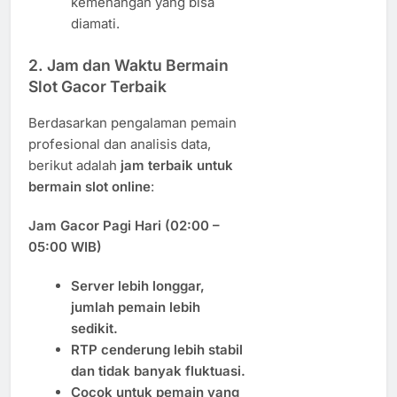
kemenangan yang bisa
diamati.
2. Jam dan Waktu Bermain
Slot Gacor Terbaik
Berdasarkan pengalaman pemain
profesional dan analisis data,
berikut adalah
jam terbaik untuk
bermain slot online
:
Jam Gacor Pagi Hari (02:00 –
05:00 WIB)
Server lebih longgar,
jumlah pemain lebih
sedikit.
RTP cenderung lebih stabil
dan tidak banyak fluktuasi.
Cocok untuk pemain yang