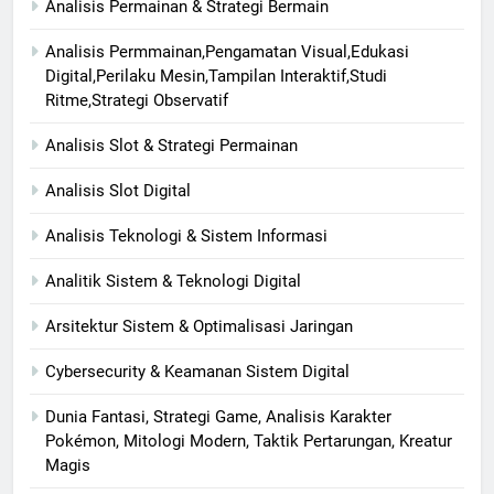
Analisis Permainan & Strategi Bermain
Analisis Permmainan,Pengamatan Visual,Edukasi
Digital,Perilaku Mesin,Tampilan Interaktif,Studi
Ritme,Strategi Observatif
Analisis Slot & Strategi Permainan
Analisis Slot Digital
Analisis Teknologi & Sistem Informasi
Analitik Sistem & Teknologi Digital
Arsitektur Sistem & Optimalisasi Jaringan
Cybersecurity & Keamanan Sistem Digital
Dunia Fantasi, Strategi Game, Analisis Karakter
Pokémon, Mitologi Modern, Taktik Pertarungan, Kreatur
Magis