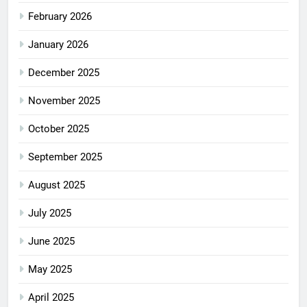
February 2026
January 2026
December 2025
November 2025
October 2025
September 2025
August 2025
July 2025
June 2025
May 2025
April 2025