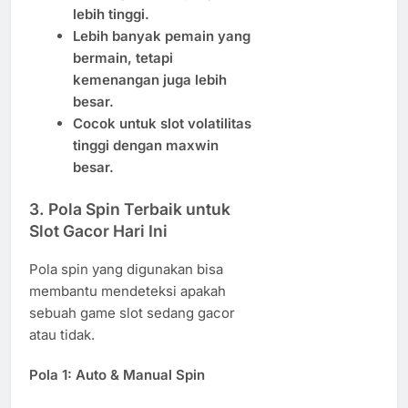
lebih tinggi.
Lebih banyak pemain yang
bermain, tetapi
kemenangan juga lebih
besar.
Cocok untuk slot volatilitas
tinggi dengan maxwin
besar.
3. Pola Spin Terbaik untuk
Slot Gacor Hari Ini
Pola spin yang digunakan bisa
membantu mendeteksi apakah
sebuah game slot sedang gacor
atau tidak.
Pola 1: Auto & Manual Spin