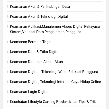
Keamanan Akun & Perlindungan Data
Keamanan Akun & Teknologi Digital
Keamanan Aplikasi,Manajemen Akses Digital,Rekayasa
Sistem,Validasi Data,Pengalaman Pengguna
Keamanan Bermain Togel
Keamanan Data & Etika Digital
Keamanan Data dan Akses Akun
Keamanan Digital | Teknologi Web | Edukasi Pengguna
Keamanan Digital, Teknologi Internet, Gaya Hidup Online
Keamanan Login Digital
Kesehatan Lifestyle Gaming Produktivitas Tips & Trik