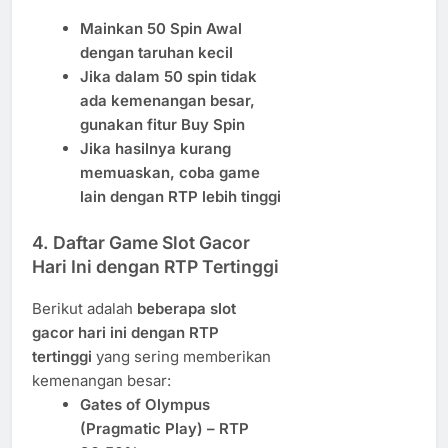
Mainkan 50 Spin Awal
dengan taruhan kecil
Jika dalam 50 spin tidak
ada kemenangan besar,
gunakan fitur Buy Spin
Jika hasilnya kurang
memuaskan, coba game
lain dengan RTP lebih tinggi
4. Daftar Game Slot Gacor
Hari Ini dengan RTP Tertinggi
Berikut adalah
beberapa slot
gacor hari ini dengan RTP
tertinggi
yang sering memberikan
kemenangan besar:
Gates of Olympus
(Pragmatic Play) – RTP