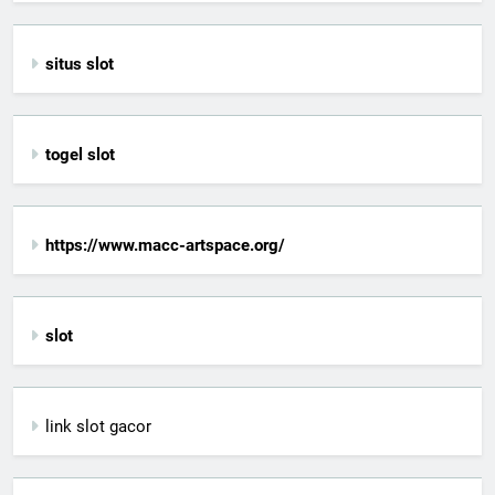
situs slot
togel slot
https://www.macc-artspace.org/
slot
link slot gacor