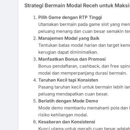
Strategi Bermain Modal Receh untuk Maks
Pilih Game dengan RTP Tinggi
Utamakan bermain pada game slot yang memil
peluang menang dan cuan besar semakin te
Manajemen Modal yang Baik
Tentukan batas modal harian dan target kem
kerugian dapat diminimalkan.
Manfaatkan Bonus dan Promosi
Bonus pendaftaran, cashback, dan free spi
modal dan memperpanjang durasi bermain.
Taruhan Kecil tapi Konsisten
Pasang taruhan kecil untuk bermain lebih l
peluang mendapatkan cuan besar.
Berlatih dengan Mode Demo
Mode demo membantu memahami pola dan fi
risiko kehilangan modal.
Kesabaran dan Konsistensi
Kunci utama untuk meraih cuan besar adala