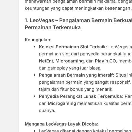
menawarkan pengalaman bermain maksimal dengan
keuntungan yang dapat meningkatkan kesenangan 
1.
LeoVegas – Pengalaman Bermain Berkual
Permainan Terkemuka
Keunggulan:
Koleksi Permainan Slot Terbaik:
LeoVegas m
permainan slot dari penyedia perangkat luna
NetEnt
,
Microgaming
, dan
Play’n GO
, membe
dan gameplay yang luar biasa.
Pengalaman Bermain yang Imersif:
Situs i
pengalaman bermain yang sangat responsif, 
tajam dan fitur bonus yang menarik.
Penyedia Perangkat Lunak Terkemuka:
Pen
dan
Microgaming
memastikan kualitas perma
duanya.
Mengapa LeoVegas Layak Dicoba:
LeoVegas dikenal dengan koleksi permainan s