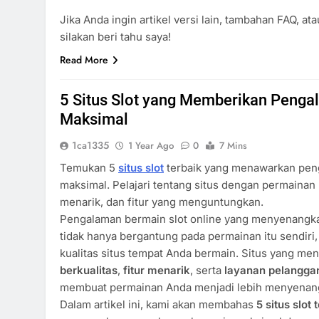
Jika Anda ingin artikel versi lain, tambahan FAQ, at
silakan beri tahu saya!
Read More
5 Situs Slot yang Memberikan Peng
Maksimal
1ca1335
1 Year Ago
0
7 Mins
Temukan 5
situs slot
terbaik yang menawarkan pen
maksimal. Pelajari tentang situs dengan permainan 
menarik, dan fitur yang menguntungkan.
Pengalaman bermain slot online yang menyenang
tidak hanya bergantung pada permainan itu sendiri, 
kualitas situs tempat Anda bermain. Situs yang m
berkualitas
,
fitur menarik
, serta
layanan pelanggan
membuat permainan Anda menjadi lebih menyenan
Dalam artikel ini, kami akan membahas
5 situs slot 