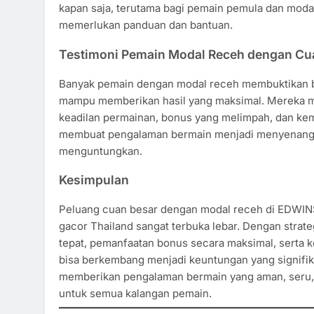
kapan saja, terutama bagi pemain pemula dan modal
memerlukan panduan dan bantuan.
Testimoni Pemain Modal Receh dengan Cu
Banyak pemain dengan modal receh membuktika
mampu memberikan hasil yang maksimal. Mereka 
keadilan permainan, bonus yang melimpah, dan k
membuat pengalaman bermain menjadi menyenang
menguntungkan.
Kesimpulan
Peluang cuan besar dengan modal receh di EDWIN
gacor Thailand sangat terbuka lebar. Dengan strat
tepat, pemanfaatan bonus secara maksimal, serta k
bisa berkembang menjadi keuntungan yang signif
memberikan pengalaman bermain yang aman, seru
untuk semua kalangan pemain.