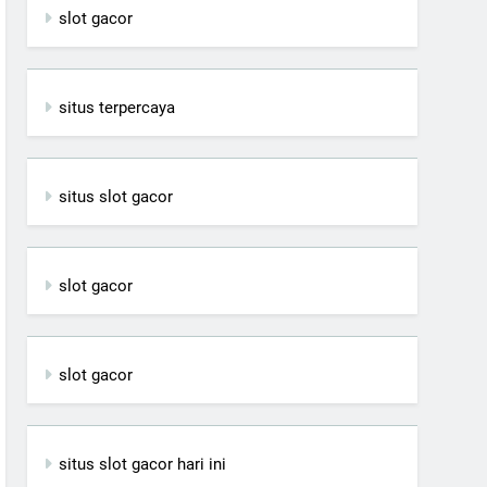
slot gacor
situs terpercaya
situs slot gacor
slot gacor
slot gacor
situs slot gacor hari ini