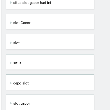
situs slot gacor hari ini
slot Gacor
slot
situs
depo slot
slot gacor