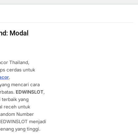
nd: Modal
cor Thailand,
ips cerdas untuk
gacor
.
 yang mencari cara
rbatas.
EDWINSLOT
,
i terbaik yang
l receh untuk
(Random Number
k, EDWINSLOT menjadi
enang yang tinggi.