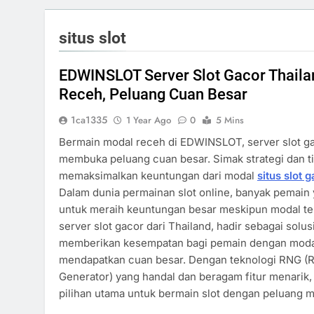
situs slot
EDWINSLOT Server Slot Gacor Thaila
Receh, Peluang Cuan Besar
1ca1335
1 Year Ago
0
5 Mins
Bermain modal receh di EDWINSLOT, server slot ga
membuka peluang cuan besar. Simak strategi dan t
memaksimalkan keuntungan dari modal
situs slot 
Dalam dunia permainan slot online, banyak pemain
untuk meraih keuntungan besar meskipun modal te
server slot gacor dari Thailand, hadir sebagai solus
memberikan kesempatan bagi pemain dengan moda
mendapatkan cuan besar. Dengan teknologi RNG 
Generator) yang handal dan beragam fitur menari
pilihan utama untuk bermain slot dengan peluang m