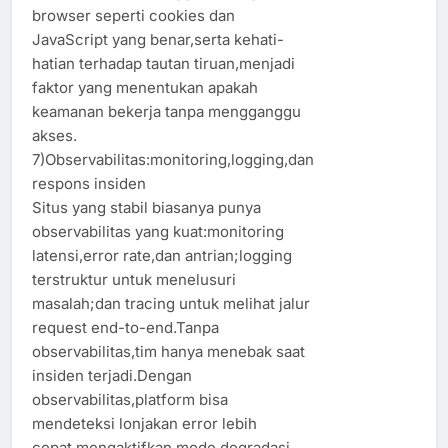
browser seperti cookies dan
JavaScript yang benar,serta kehati-
hatian terhadap tautan tiruan,menjadi
faktor yang menentukan apakah
keamanan bekerja tanpa mengganggu
akses.
7)Observabilitas:monitoring,logging,dan
respons insiden
Situs yang stabil biasanya punya
observabilitas yang kuat:monitoring
latensi,error rate,dan antrian;logging
terstruktur untuk menelusuri
masalah;dan tracing untuk melihat jalur
request end-to-end.Tanpa
observabilitas,tim hanya menebak saat
insiden terjadi.Dengan
observabilitas,platform bisa
mendeteksi lonjakan error lebih
cepat,mengaktifkan mode degradasi