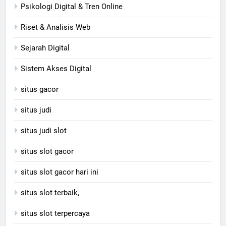
Psikologi Digital & Tren Online
Riset & Analisis Web
Sejarah Digital
Sistem Akses Digital
situs gacor
situs judi
situs judi slot
situs slot gacor
situs slot gacor hari ini
situs slot terbaik,
situs slot terpercaya