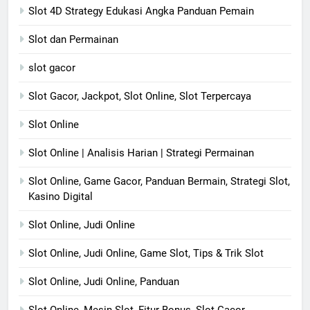
Slot 4D Strategy Edukasi Angka Panduan Pemain
Slot dan Permainan
slot gacor
Slot Gacor, Jackpot, Slot Online, Slot Terpercaya
Slot Online
Slot Online | Analisis Harian | Strategi Permainan
Slot Online, Game Gacor, Panduan Bermain, Strategi Slot,
Kasino Digital
Slot Online, Judi Online
Slot Online, Judi Online, Game Slot, Tips & Trik Slot
Slot Online, Judi Online, Panduan
Slot Online, Mesin Slot, Fitur Bonus, Slot Gacor