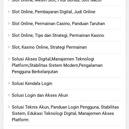
Slot Online, Pembayaran Digital, Judi Online
Slot Online, Permainan Casino, Panduan Taruhan
Slot Online, Tips dan Strategi, Permainan Kasino
Slot, Kasino Online, Strategi Permainan
Solusi Akses Digital,Manajemen Teknologi
Platform,Stabilitas Sistem Modern,Pengalaman
Pengguna Berkelanjutan
Solusi Kendala Login
Solusi Login dan Akses Akun
Solusi Teknis Akun, Panduan Login Pengguna, Stabilitas
Sistem, Edukasi Teknologi Digital, Manajemen Akses
Platform