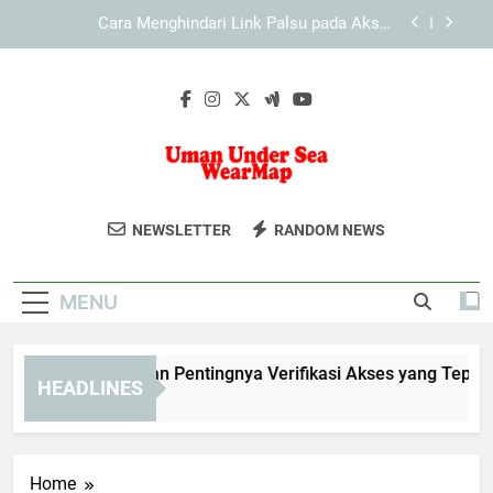
Skip
EDWINSLOT Login di Browser Mobile untuk
to
Akses yang Lebih Efisien
content
Cara Menjaga Keamanan Data Saat Login
Edwinslot dengan Langkah yang Lebih Aman dan
Terarah
TIARA4D Login dan Pentingnya Verifikasi Akses
yang Tepat
Cara Menghindari Link Palsu pada Akses
Alternatif
Under Sea Wear
Tampil Stylish Dengan Koleksi Pakaian
EDWINSLOT Login di Browser Mobile untuk
NEWSLETTER
RANDOM NEWS
Akses yang Lebih Efisien
Renang Dan Aksesori Pantai Dari
Cara Menjaga Keamanan Data Saat Login
Undersea Wear. Produk Berkualitas
Edwinslot dengan Langkah yang Lebih Aman dan
MENU
Terarah
Untuk Liburan Anda.
ARA4D Login dan Pentingnya Verifikasi Akses yang Tepat
HEADLINES
Month Ago
Home