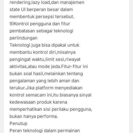
rendering,lazy load,dan manajemen
state UI berperan besar dalam
membentuk persepsi tersebut.
9)Kontrol pengguna dan fitur
pembatasan sebagai teknologi
perlindungan
Teknologi juga bisa dipakai untuk
membantu kontrol diri,misalnya
pengingat waktu,limit sesi,riwayat
aktivitas,atau mode jeda.Fitur-fitur ini
bukan soal hasil,melainkan tentang
pengalaman yang lebih aman dan
terukur.Jika platform menyediakan
kontrol semacam ini,itu biasanya sinyal
kedewasaan produk karena
memperhatikan sisi perilaku pengguna,
bukan hanya performa.
Penutup
Peran teknologi dalam permainan