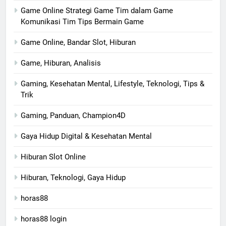
Game Online Strategi Game Tim dalam Game
Komunikasi Tim Tips Bermain Game
Game Online, Bandar Slot, Hiburan
Game, Hiburan, Analisis
Gaming, Kesehatan Mental, Lifestyle, Teknologi, Tips &
Trik
Gaming, Panduan, Champion4D
Gaya Hidup Digital & Kesehatan Mental
Hiburan Slot Online
Hiburan, Teknologi, Gaya Hidup
horas88
horas88 login