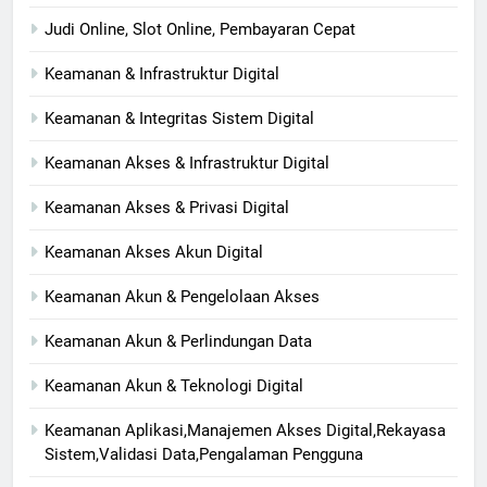
Judi Online, Slot Online, Pembayaran Cepat
Keamanan & Infrastruktur Digital
Keamanan & Integritas Sistem Digital
Keamanan Akses & Infrastruktur Digital
Keamanan Akses & Privasi Digital
Keamanan Akses Akun Digital
Keamanan Akun & Pengelolaan Akses
Keamanan Akun & Perlindungan Data
Keamanan Akun & Teknologi Digital
Keamanan Aplikasi,Manajemen Akses Digital,Rekayasa
Sistem,Validasi Data,Pengalaman Pengguna