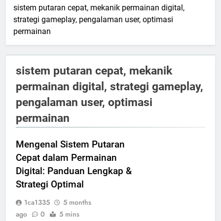
sistem putaran cepat, mekanik permainan digital,
strategi gameplay, pengalaman user, optimasi
permainan
sistem putaran cepat, mekanik
permainan digital, strategi gameplay,
pengalaman user, optimasi
permainan
Mengenal Sistem Putaran
Cepat dalam Permainan
Digital: Panduan Lengkap &
Strategi Optimal
1ca1335
5 months
ago
0
5 mins