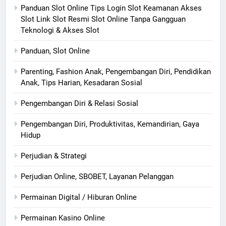
Panduan Slot Online Tips Login Slot Keamanan Akses
Slot Link Slot Resmi Slot Online Tanpa Gangguan
Teknologi & Akses Slot
Panduan, Slot Online
Parenting, Fashion Anak, Pengembangan Diri, Pendidikan
Anak, Tips Harian, Kesadaran Sosial
Pengembangan Diri & Relasi Sosial
Pengembangan Diri, Produktivitas, Kemandirian, Gaya
Hidup
Perjudian & Strategi
Perjudian Online, SBOBET, Layanan Pelanggan
Permainan Digital / Hiburan Online
Permainan Kasino Online