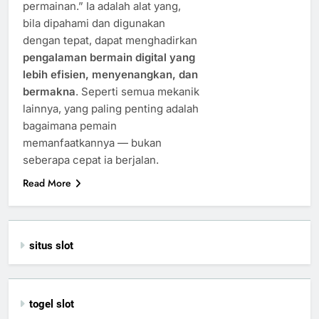
permainan.” Ia adalah alat yang,
bila dipahami dan digunakan
dengan tepat, dapat menghadirkan
pengalaman bermain digital yang
lebih efisien, menyenangkan, dan
bermakna
. Seperti semua mekanik
lainnya, yang paling penting adalah
bagaimana pemain
memanfaatkannya — bukan
seberapa cepat ia berjalan.
Read More
situs slot
togel slot