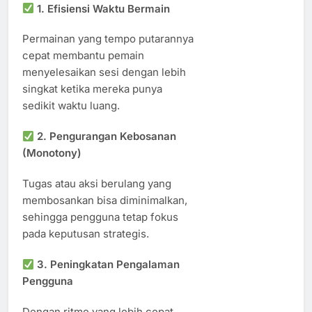
1. Efisiensi Waktu Bermain
Permainan yang tempo putarannya
cepat membantu pemain
menyelesaikan sesi dengan lebih
singkat ketika mereka punya
sedikit waktu luang.
2. Pengurangan Kebosanan
(Monotony)
Tugas atau aksi berulang yang
membosankan bisa diminimalkan,
sehingga pengguna tetap fokus
pada keputusan strategis.
3. Peningkatan Pengalaman
Pengguna
Dengan ritme yang lebih cepat,