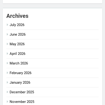
Archives
July 2026
June 2026
May 2026
April 2026
March 2026
February 2026
January 2026
December 2025
November 2025