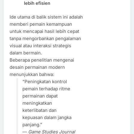
lebih efisien
Ide utama di balik sistem ini adalah
memberi pemain kemampuan
untuk mencapai hasil lebih cepat
tanpa mengorbankan pengalaman
visual atau interaksi strategis
dalam bermain.
Beberapa penelitian mengenai
desain permainan modern
menunjukkan bahwa:
“Peningkatan kontrol
pemain terhadap ritme
permainan dapat
meningkatkan
keterlibatan dan
kepuasan dalam jangka
panjang.”
—
Game Studies Journal