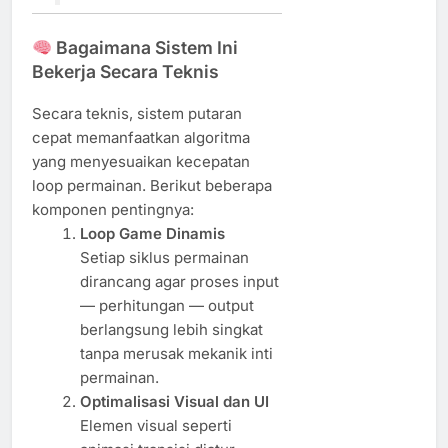
Bagaimana Sistem Ini
Bekerja Secara Teknis
Secara teknis, sistem putaran
cepat memanfaatkan algoritma
yang menyesuaikan kecepatan
loop permainan. Berikut beberapa
komponen pentingnya:
Loop Game Dinamis
Setiap siklus permainan
dirancang agar proses input
— perhitungan — output
berlangsung lebih singkat
tanpa merusak mekanik inti
permainan.
Optimalisasi Visual dan UI
Elemen visual seperti