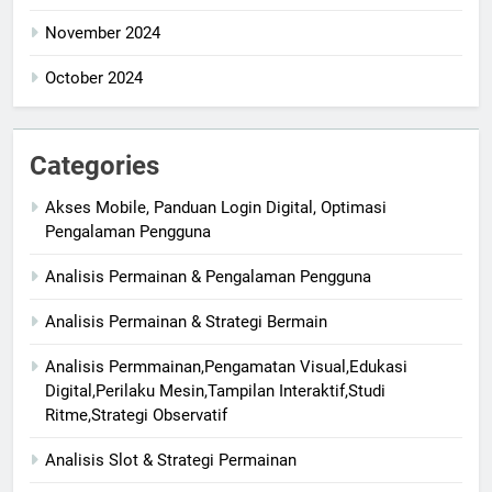
November 2024
October 2024
Categories
Akses Mobile, Panduan Login Digital, Optimasi
Pengalaman Pengguna
Analisis Permainan & Pengalaman Pengguna
Analisis Permainan & Strategi Bermain
Analisis Permmainan,Pengamatan Visual,Edukasi
Digital,Perilaku Mesin,Tampilan Interaktif,Studi
Ritme,Strategi Observatif
Analisis Slot & Strategi Permainan