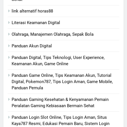
link alternatif horas88
Literasi Keamanan Digital
Olahraga, Manajemen Olahraga, Sepak Bola
Panduan Akun Digital
Panduan Digital, Tips Teknologi, User Experience,
Keamanan Akun, Game Online
Panduan Game Online, Tips Keamanan Akun, Tutorial
Digital, Pokemon787, Tips Login Aman, Game Mobile,
Panduan Pemula
Panduan Gaming Kesehatan & Kenyamanan Pemain
Peralatan Gaming Kebiasaan Bermain Sehat
Panduan Login Slot Online, Tips Login Aman, Situs
Kaya787 Resmi, Edukasi Pemain Baru, Sistem Login