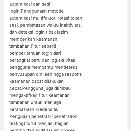
autentikasi dan sesi
login.Penggunaan metode
autentikasi multifaktor, rotasi token
sesi, pembatasan waktu inaktivitas,
dan deteksi login tidak lazim
memberikan keamanan
tambahan.Fitur seperti
pemberitahuan login dari
perangkat baru dan log aktivitas
pengguna membantu mendeteksi
penyusupan dini sehingga respons
keamanan dapat dilakukan
cepat.Pengguna juga diimbau
mengaktifkan fitur keamanan
tambahan untuk menjaga
kerahasiaan kredensial.
Pengujian penetrasi (penetration
testing) turut menjadi bagian
penting dari audit.Dalam proses