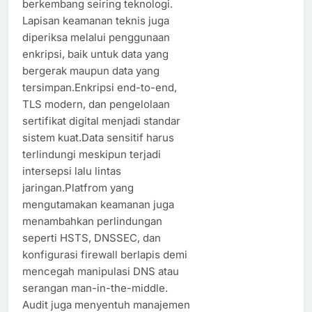
berkembang seiring teknologi.
Lapisan keamanan teknis juga
diperiksa melalui penggunaan
enkripsi, baik untuk data yang
bergerak maupun data yang
tersimpan.Enkripsi end-to-end,
TLS modern, dan pengelolaan
sertifikat digital menjadi standar
sistem kuat.Data sensitif harus
terlindungi meskipun terjadi
intersepsi lalu lintas
jaringan.Platfrom yang
mengutamakan keamanan juga
menambahkan perlindungan
seperti HSTS, DNSSEC, dan
konfigurasi firewall berlapis demi
mencegah manipulasi DNS atau
serangan man-in-the-middle.
Audit juga menyentuh manajemen