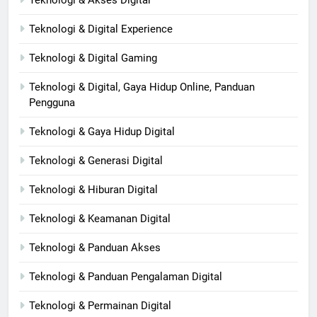
Teknologi & Digital Experience
Teknologi & Digital Gaming
Teknologi & Digital, Gaya Hidup Online, Panduan
Pengguna
Teknologi & Gaya Hidup Digital
Teknologi & Generasi Digital
Teknologi & Hiburan Digital
Teknologi & Keamanan Digital
Teknologi & Panduan Akses
Teknologi & Panduan Pengalaman Digital
Teknologi & Permainan Digital