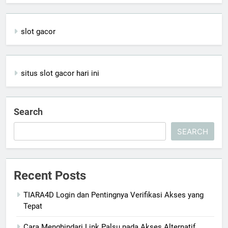
slot gacor
situs slot gacor hari ini
Search
SEARCH
Recent Posts
TIARA4D Login dan Pentingnya Verifikasi Akses yang
Tepat
Cara Menghindari Link Palsu pada Akses Alternatif