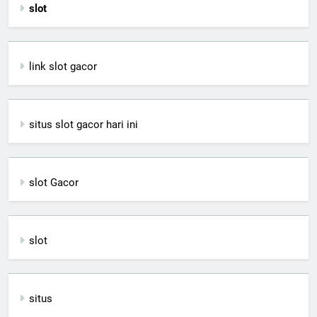
slot
link slot gacor
situs slot gacor hari ini
slot Gacor
slot
situs