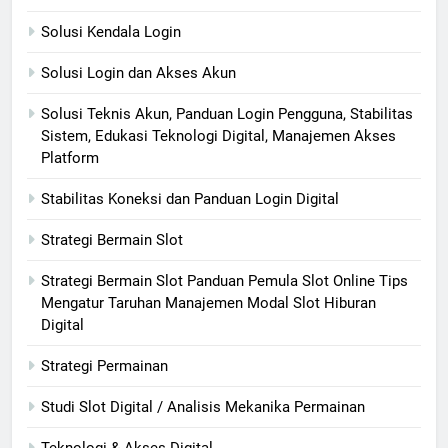
Solusi Kendala Login
Solusi Login dan Akses Akun
Solusi Teknis Akun, Panduan Login Pengguna, Stabilitas
Sistem, Edukasi Teknologi Digital, Manajemen Akses
Platform
Stabilitas Koneksi dan Panduan Login Digital
Strategi Bermain Slot
Strategi Bermain Slot Panduan Pemula Slot Online Tips
Mengatur Taruhan Manajemen Modal Slot Hiburan
Digital
Strategi Permainan
Studi Slot Digital / Analisis Mekanika Permainan
Teknologi & Akses Digital