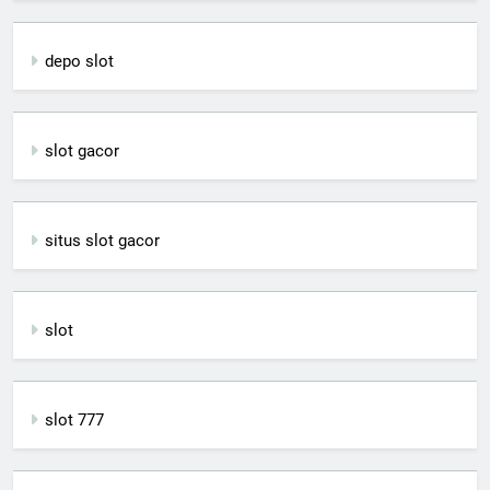
depo slot
slot gacor
situs slot gacor
slot
slot 777