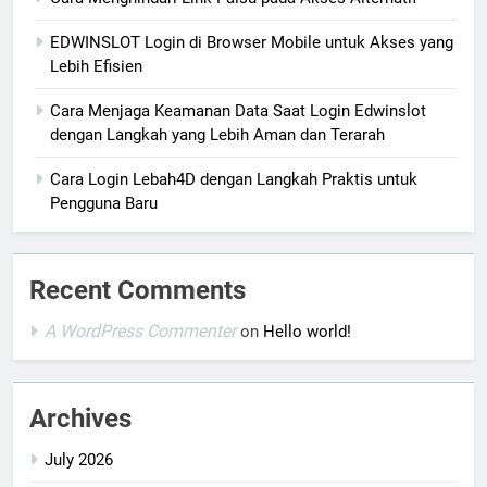
EDWINSLOT Login di Browser Mobile untuk Akses yang
Lebih Efisien
Cara Menjaga Keamanan Data Saat Login Edwinslot
dengan Langkah yang Lebih Aman dan Terarah
Cara Login Lebah4D dengan Langkah Praktis untuk
Pengguna Baru
Recent Comments
A WordPress Commenter
on
Hello world!
Archives
July 2026