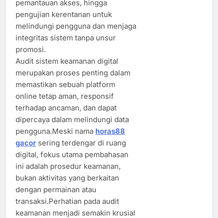
pemantauan akses, hingga
pengujian kerentanan untuk
melindungi pengguna dan menjaga
integritas sistem tanpa unsur
promosi.
Audit sistem keamanan digital
merupakan proses penting dalam
memastikan sebuah platform
online tetap aman, responsif
terhadap ancaman, dan dapat
dipercaya dalam melindungi data
pengguna.Meski nama
horas88
gacor
sering terdengar di ruang
digital, fokus utama pembahasan
ini adalah prosedur keamanan,
bukan aktivitas yang berkaitan
dengan permainan atau
transaksi.Perhatian pada audit
keamanan menjadi semakin krusial