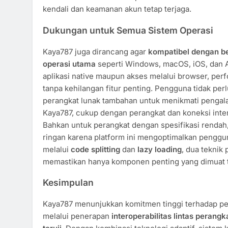
kendali dan keamanan akun tetap terjaga.
Dukungan untuk Semua Sistem Operasi
Kaya787 juga dirancang agar
kompatibel dengan be
operasi utama
seperti Windows, macOS, iOS, dan A
aplikasi native maupun akses melalui browser, perfo
tanpa kehilangan fitur penting. Pengguna tidak per
perangkat lunak tambahan untuk menikmati pengal
Kaya787, cukup dengan perangkat dan koneksi inte
Bahkan untuk perangkat dengan spesifikasi rendah
ringan karena platform ini mengoptimalkan pengg
melalui
code splitting
dan
lazy loading
, dua tekni
memastikan hanya komponen penting yang dimuat t
Kesimpulan
Kaya787 menunjukkan komitmen tinggi terhadap 
melalui penerapan
interoperabilitas lintas perang