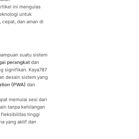
rtikel ini mengulas
eknologi untuk
 cepat, dan aman di
emampuan suatu sistem
gai perangkat
dan
g signifikan. Kaya787
an desain sistem yang
ation (PWA)
dan
pat memulai sesi dari
ain tanpa kehilangan
fleksibilitas tinggi
a yang aktif dan