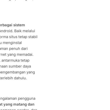
rbagai sistem
ndroid. Baik melalui
rma situs tetap stabil
lu menginstal
aman penuh dari
rnet yang memadai.
, antarmuka tetap
unaan sumber daya
k pengembangan yang
erlebih dahulu.
pengalaman pengguna
kat yang matang dan