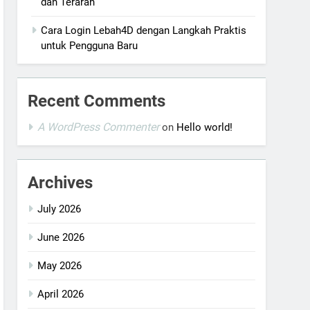
dan Terarah
Cara Login Lebah4D dengan Langkah Praktis
untuk Pengguna Baru
Recent Comments
A WordPress Commenter
on
Hello world!
Archives
July 2026
June 2026
May 2026
April 2026