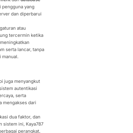
si pengguna yang
erver dan diperbarui
gaturan atau
sung tercermin ketika
i meningkatkan
m serta lancar, tanpa
i manual.
api juga menyangkut
istem autentikasi
rcaya, serta
a mengakses dari
kasi dua faktor, dan
n sistem ini, Kaya787
erbagai perangkat,