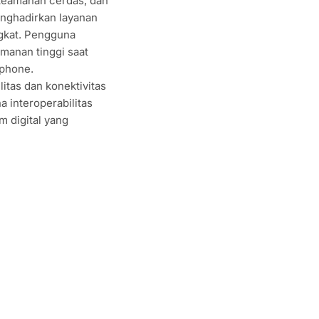
 keamanan cerdas, dan
menghadirkan layanan
ngkat. Pengguna
amanan tinggi saat
tphone.
tas dan konektivitas
 interoperabilitas
m digital yang