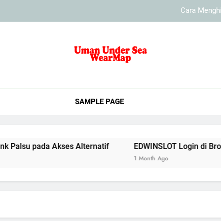
Cara Menghi
EDWINSLOT Login di Browser M
Cara Menjaga Keamanan Data Saat Login Edwinslot dengan 
er Sea Wear
TIARA4D Login dan P
lish Dengan Koleksi Pakaian Renang Dan Aksesori Pantai Dari 
Cara Menghi
SAMPLE PAGE
EDWINSLOT Login di Browser M
Cara Menjaga Keamanan Data Saat Login Edwinslot dengan 
da Akses Alternatif
EDWINSLOT Login di Browser Mobile 
1 Month Ago