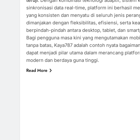
teruji
. Dengan kombinasi teknologi adaptif, sistem
sinkronisasi data real-time, platform ini berhasil 
yang konsisten dan menyatu di seluruh jenis pera
dimanjakan dengan fleksibilitas, efisiensi, serta ke
berpindah-pindah antara desktop, tablet, dan smar
Bagi pengguna masa kini yang mengutamakan mobili
tanpa batas, Kaya787 adalah contoh nyata bagaimana
dapat menjadi pilar utama dalam merancang platfor
modern dan berdaya guna tinggi.
Read More