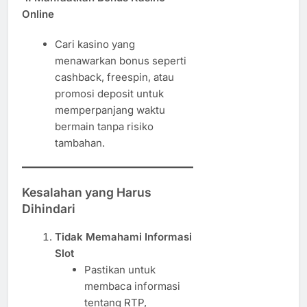
Online
Cari kasino yang
menawarkan bonus seperti
cashback, freespin, atau
promosi deposit untuk
memperpanjang waktu
bermain tanpa risiko
tambahan.
Kesalahan yang Harus
Dihindari
Tidak Memahami Informasi
Slot
Pastikan untuk
membaca informasi
tentang RTP,