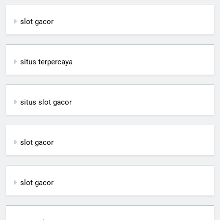
slot gacor
situs terpercaya
situs slot gacor
slot gacor
slot gacor