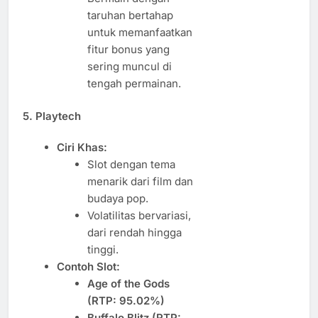
taruhan bertahap
untuk memanfaatkan
fitur bonus yang
sering muncul di
tengah permainan.
5. Playtech
Ciri Khas:
Slot dengan tema
menarik dari film dan
budaya pop.
Volatilitas bervariasi,
dari rendah hingga
tinggi.
Contoh Slot:
Age of the Gods
(RTP: 95.02%)
Buffalo Blitz (RTP: