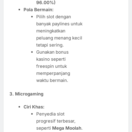
96.00%)
Pola Bermain:
Pilih slot dengan
banyak paylines untuk
meningkatkan
peluang menang kecil
tetapi sering.
Gunakan bonus
kasino seperti
freespin untuk
memperpanjang
waktu bermain.
3. Microgaming
Ciri Khas:
Penyedia slot
progresif terbesar,
seperti
Mega Moolah
.