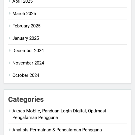
April 2025
March 2025
February 2025
January 2025
December 2024
November 2024
October 2024
Categories
Akses Mobile, Panduan Login Digital, Optimasi
Pengalaman Pengguna
Analisis Permainan & Pengalaman Pengguna