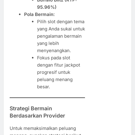
95.96%)
Pola Bermain:
Pilih slot dengan tema
yang Anda sukai untuk
pengalaman bermain
yang lebih
menyenangkan.
Fokus pada slot
dengan fitur jackpot
progresif untuk
peluang menang
besar.
Strategi Bermain
Berdasarkan Provider
Untuk memaksimalkan peluang