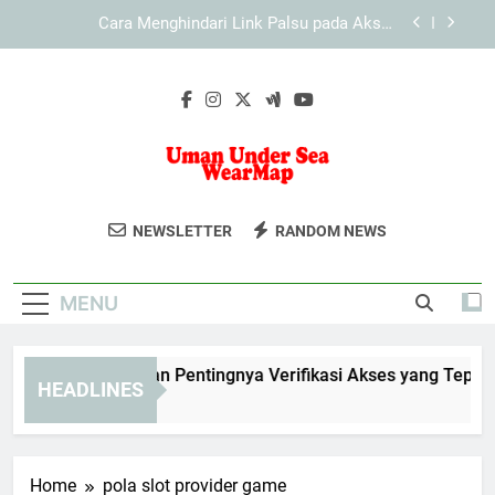
Skip
EDWINSLOT Login di Browser Mobile untuk
to
Akses yang Lebih Efisien
content
Cara Menjaga Keamanan Data Saat Login
Edwinslot dengan Langkah yang Lebih Aman dan
Terarah
TIARA4D Login dan Pentingnya Verifikasi Akses
yang Tepat
Cara Menghindari Link Palsu pada Akses
Alternatif
Under Sea Wear
Tampil Stylish Dengan Koleksi Pakaian
EDWINSLOT Login di Browser Mobile untuk
NEWSLETTER
RANDOM NEWS
Akses yang Lebih Efisien
Renang Dan Aksesori Pantai Dari
Cara Menjaga Keamanan Data Saat Login
Undersea Wear. Produk Berkualitas
Edwinslot dengan Langkah yang Lebih Aman dan
MENU
Terarah
Untuk Liburan Anda.
IARA4D Login dan Pentingnya Verifikasi Akses yang Tepat
HEADLINES
Weeks Ago
Home
pola slot provider game