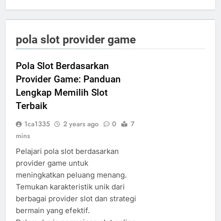
pola slot provider game
Pola Slot Berdasarkan
Provider Game: Panduan
Lengkap Memilih Slot
Terbaik
1ca1335
2 years ago
0
7
mins
Pelajari pola slot berdasarkan
provider game untuk
meningkatkan peluang menang.
Temukan karakteristik unik dari
berbagai provider slot dan strategi
bermain yang efektif.