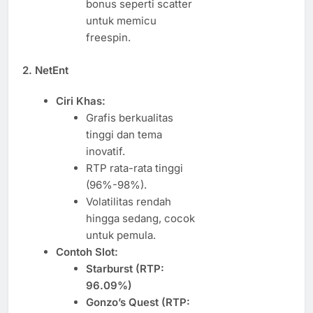
bonus seperti scatter
untuk memicu
freespin.
2. NetEnt
Ciri Khas:
Grafis berkualitas
tinggi dan tema
inovatif.
RTP rata-rata tinggi
(96%-98%).
Volatilitas rendah
hingga sedang, cocok
untuk pemula.
Contoh Slot:
Starburst (RTP:
96.09%)
Gonzo’s Quest (RTP: