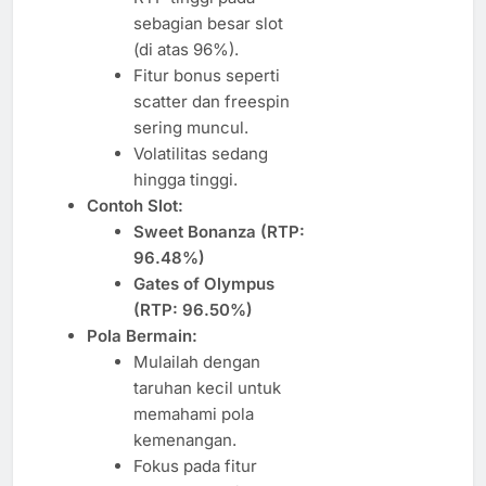
sebagian besar slot
(di atas 96%).
Fitur bonus seperti
scatter dan freespin
sering muncul.
Volatilitas sedang
hingga tinggi.
Contoh Slot:
Sweet Bonanza (RTP:
96.48%)
Gates of Olympus
(RTP: 96.50%)
Pola Bermain:
Mulailah dengan
taruhan kecil untuk
memahami pola
kemenangan.
Fokus pada fitur