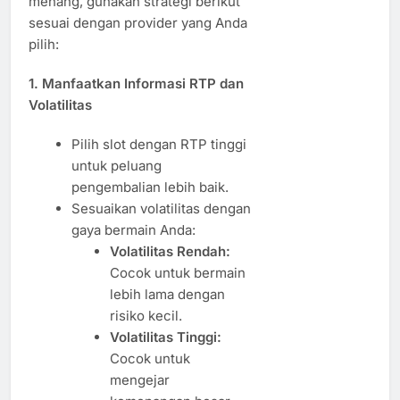
menang, gunakan strategi berikut
sesuai dengan provider yang Anda
pilih:
1. Manfaatkan Informasi RTP dan
Volatilitas
Pilih slot dengan RTP tinggi
untuk peluang
pengembalian lebih baik.
Sesuaikan volatilitas dengan
gaya bermain Anda:
Volatilitas Rendah:
Cocok untuk bermain
lebih lama dengan
risiko kecil.
Volatilitas Tinggi:
Cocok untuk
mengejar