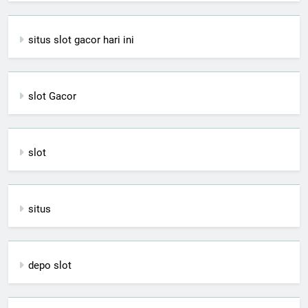
situs slot gacor hari ini
slot Gacor
slot
situs
depo slot