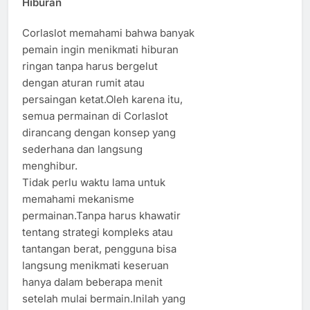
Hiburan
Corlaslot memahami bahwa banyak
pemain ingin menikmati hiburan
ringan tanpa harus bergelut
dengan aturan rumit atau
persaingan ketat.Oleh karena itu,
semua permainan di Corlaslot
dirancang dengan konsep yang
sederhana dan langsung
menghibur.
Tidak perlu waktu lama untuk
memahami mekanisme
permainan.Tanpa harus khawatir
tentang strategi kompleks atau
tantangan berat, pengguna bisa
langsung menikmati keseruan
hanya dalam beberapa menit
setelah mulai bermain.Inilah yang