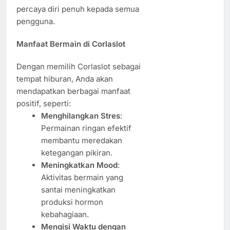
percaya diri penuh kepada semua
pengguna.
Manfaat Bermain di Corlaslot
Dengan memilih Corlaslot sebagai
tempat hiburan, Anda akan
mendapatkan berbagai manfaat
positif, seperti:
Menghilangkan Stres
:
Permainan ringan efektif
membantu meredakan
ketegangan pikiran.
Meningkatkan Mood
:
Aktivitas bermain yang
santai meningkatkan
produksi hormon
kebahagiaan.
Mengisi Waktu dengan