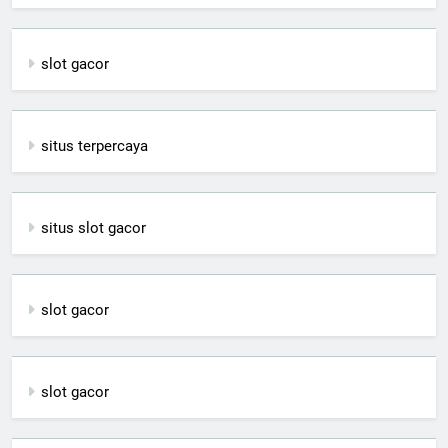
slot gacor
situs terpercaya
situs slot gacor
slot gacor
slot gacor