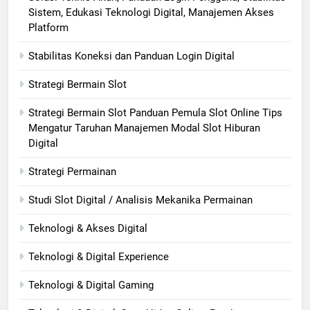
Sistem, Edukasi Teknologi Digital, Manajemen Akses
Platform
Stabilitas Koneksi dan Panduan Login Digital
Strategi Bermain Slot
Strategi Bermain Slot Panduan Pemula Slot Online Tips
Mengatur Taruhan Manajemen Modal Slot Hiburan
Digital
Strategi Permainan
Studi Slot Digital / Analisis Mekanika Permainan
Teknologi & Akses Digital
Teknologi & Digital Experience
Teknologi & Digital Gaming