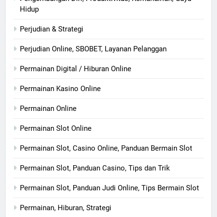
Hidup
Perjudian & Strategi
Perjudian Online, SBOBET, Layanan Pelanggan
Permainan Digital / Hiburan Online
Permainan Kasino Online
Permainan Online
Permainan Slot Online
Permainan Slot, Casino Online, Panduan Bermain Slot
Permainan Slot, Panduan Casino, Tips dan Trik
Permainan Slot, Panduan Judi Online, Tips Bermain Slot
Permainan, Hiburan, Strategi