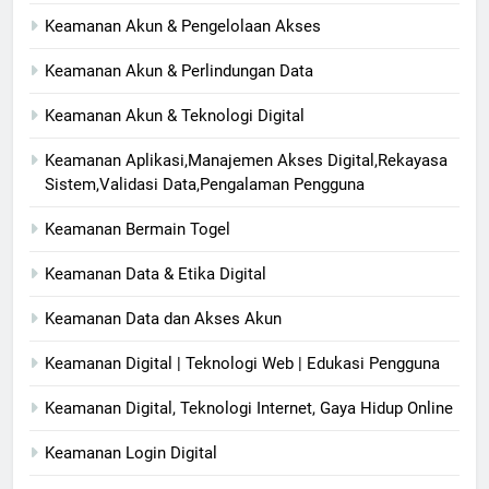
Keamanan Akun & Pengelolaan Akses
Keamanan Akun & Perlindungan Data
Keamanan Akun & Teknologi Digital
Keamanan Aplikasi,Manajemen Akses Digital,Rekayasa
Sistem,Validasi Data,Pengalaman Pengguna
Keamanan Bermain Togel
Keamanan Data & Etika Digital
Keamanan Data dan Akses Akun
Keamanan Digital | Teknologi Web | Edukasi Pengguna
Keamanan Digital, Teknologi Internet, Gaya Hidup Online
Keamanan Login Digital