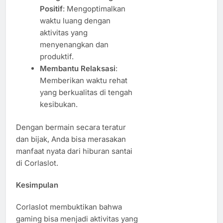
Positif
: Mengoptimalkan
waktu luang dengan
aktivitas yang
menyenangkan dan
produktif.
Membantu Relaksasi
:
Memberikan waktu rehat
yang berkualitas di tengah
kesibukan.
Dengan bermain secara teratur
dan bijak, Anda bisa merasakan
manfaat nyata dari hiburan santai
di Corlaslot.
Kesimpulan
Corlaslot membuktikan bahwa
gaming bisa menjadi aktivitas yang