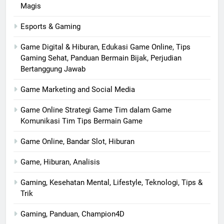
Magis
Esports & Gaming
Game Digital & Hiburan, Edukasi Game Online, Tips
Gaming Sehat, Panduan Bermain Bijak, Perjudian
Bertanggung Jawab
Game Marketing and Social Media
Game Online Strategi Game Tim dalam Game
Komunikasi Tim Tips Bermain Game
Game Online, Bandar Slot, Hiburan
Game, Hiburan, Analisis
Gaming, Kesehatan Mental, Lifestyle, Teknologi, Tips &
Trik
Gaming, Panduan, Champion4D