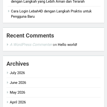
dengan Langkah yang Lebih Aman dan Terarah
Cara Login Lebah4D dengan Langkah Praktis untuk
Pengguna Baru
Recent Comments
A WordPress Commenter
on
Hello world!
Archives
July 2026
June 2026
May 2026
April 2026