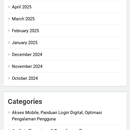
April 2025
March 2025
February 2025
January 2025
December 2024
November 2024
October 2024
Categories
Akses Mobile, Panduan Login Digital, Optimasi
Pengalaman Pengguna