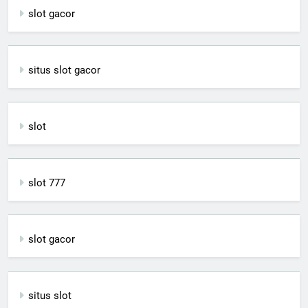
slot gacor
situs slot gacor
slot
slot 777
slot gacor
situs slot