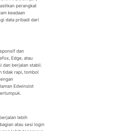
astikan perangkat
alam keadaan
 data pribadi dari
sponsif dan
fox, Edge, atau
dan berjalan stabil.
tidak rapi, tombol
 dengan
laman Edwinslot
 bertumpuk.
berjalan lebih
bagian atau sesi login