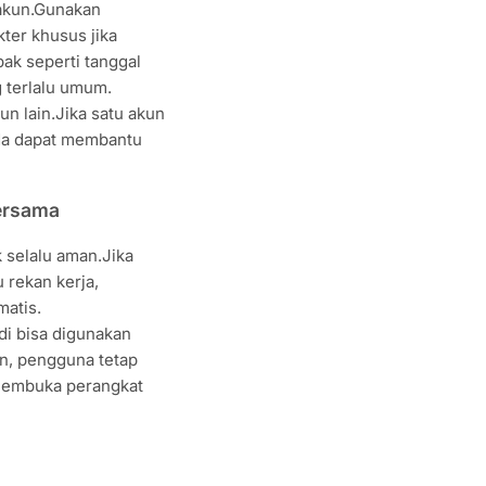
 akun.Gunakan
kter khusus jika
ak seperti tanggal
g terlalu umum.
n lain.Jika satu akun
da dapat membantu
Bersama
k selalu aman.Jika
 rekan kerja,
matis.
di bisa digunakan
un, pengguna tetap
 membuka perangkat