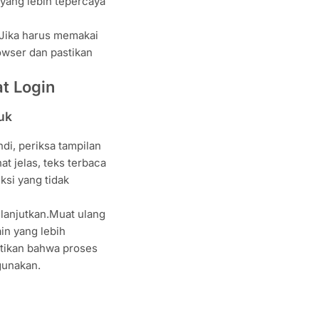
 yang lebih tepercaya
.Jika harus memakai
owser dan pastikan
t Login
uk
i, periksa tampilan
at jelas, teks terbaca
ksi yang tidak
elanjutkan.Muat ulang
in yang lebih
tikan bahwa proses
gunakan.