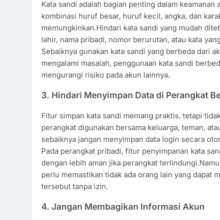
Kata sandi adalah bagian penting dalam keamanan
kombinasi huruf besar, huruf kecil, angka, dan kara
memungkinkan.Hindari kata sandi yang mudah diteb
lahir, nama pribadi, nomor berurutan, atau kata yan
Sebaiknya gunakan kata sandi yang berbeda dari aku
mengalami masalah, penggunaan kata sandi berbe
mengurangi risiko pada akun lainnya.
3. Hindari Menyimpan Data di Perangkat 
Fitur simpan kata sandi memang praktis, tetapi tida
perangkat digunakan bersama keluarga, teman, atau
sebaiknya jangan menyimpan data login secara oto
Pada perangkat pribadi, fitur penyimpanan kata san
dengan lebih aman jika perangkat terlindungi.Nam
perlu memastikan tidak ada orang lain yang dapat
tersebut tanpa izin.
4. Jangan Membagikan Informasi Akun