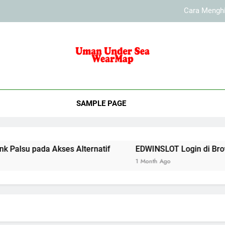
Cara Menghi
EDWINSLOT Login di Browser M
Cara Menjaga Keamanan Data Saat Login Edwinslot dengan 
er Sea Wear
TIARA4D Login dan P
lish Dengan Koleksi Pakaian Renang Dan Aksesori Pantai Dari 
Cara Menghi
SAMPLE PAGE
EDWINSLOT Login di Browser M
Cara Menjaga Keamanan Data Saat Login Edwinslot dengan 
pada Akses Alternatif
EDWINSLOT Login di Browser Mobi
1 Month Ago