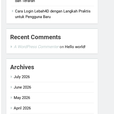
dan Terarah
Cara Login Lebah4D dengan Langkah Praktis
untuk Pengguna Baru
Recent Comments
A WordPress Commenter
on
Hello world!
Archives
July 2026
June 2026
May 2026
April 2026