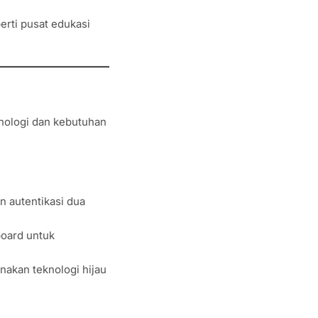
rti pusat edukasi
nologi dan kebutuhan
 autentikasi dua
oard untuk
kan teknologi hijau