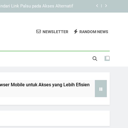
ndari Link Palsu pada Akses Alternatif
obile untuk Akses yang Lebih Efisien
Langkah yang Lebih Aman dan Terarah
NEWSLETTER
RANDOM NEWS
entingnya Verifikasi Akses yang Tepat
Undersea Wear. Produk Berkualitas Untuk Liburan Anda.
ndari Link Palsu pada Akses Alternatif
obile untuk Akses yang Lebih Efisien
Langkah yang Lebih Aman dan Terarah
untuk Akses yang Lebih Efisien
Cara Menjaga Keamanan
2 Months Ago