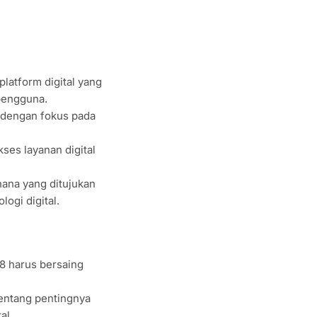
latform digital yang
pengguna.
l dengan fokus pada
s layanan digital
ana yang ditujukan
ogi digital.
 harus bersaing
entang pentingnya
al.