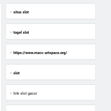
situs slot
togel slot
https://www.macc-artspace.org/
slot
link slot gacor