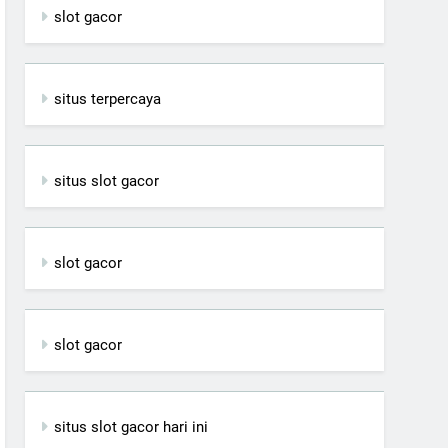
slot gacor
situs terpercaya
situs slot gacor
slot gacor
slot gacor
situs slot gacor hari ini