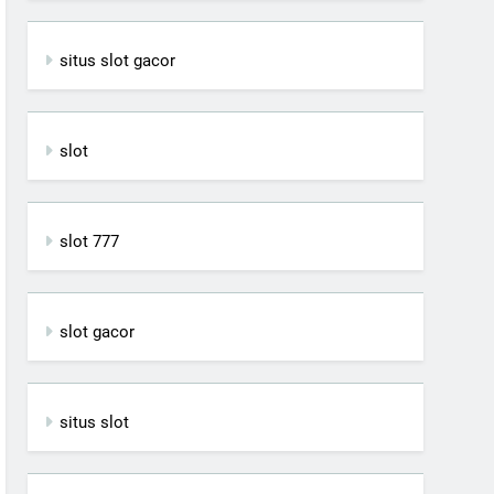
situs slot gacor
slot
slot 777
slot gacor
situs slot