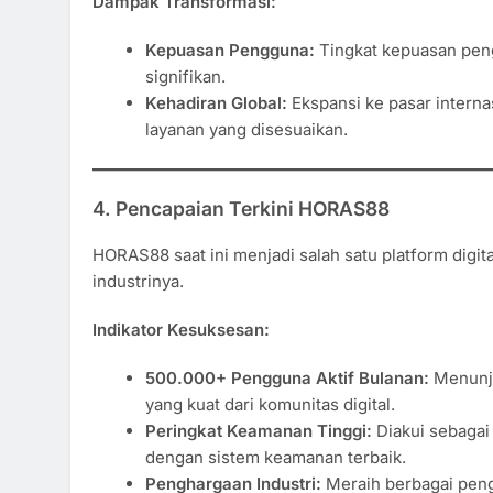
Dampak Transformasi:
Kepuasan Pengguna:
Tingkat kepuasan pen
signifikan.
Kehadiran Global:
Ekspansi ke pasar interna
layanan yang disesuaikan.
4. Pencapaian Terkini HORAS88
HORAS88 saat ini menjadi salah satu platform digita
industrinya.
Indikator Kesuksesan:
500.000+ Pengguna Aktif Bulanan:
Menunj
yang kuat dari komunitas digital.
Peringkat Keamanan Tinggi:
Diakui sebagai 
dengan sistem keamanan terbaik.
Penghargaan Industri:
Meraih berbagai pen