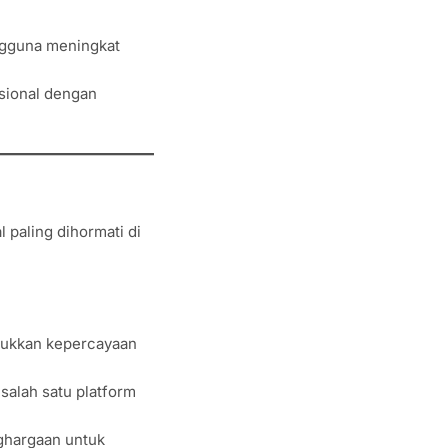
gguna meningkat
sional dengan
l paling dihormati di
ukkan kepercayaan
salah satu platform
ghargaan untuk