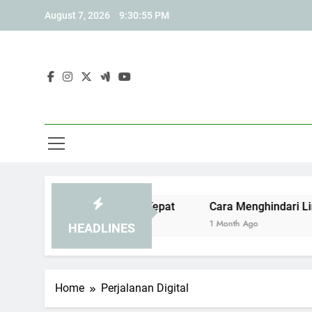
Skip
August 7, 2026
9:30:56 PM
to
content
Und
Tampil Sty
kasi Akses yang Tepat
Cara Menghindari Link Palsu pad
1 Month Ago
HEADLINES
Home
Perjalanan Digital