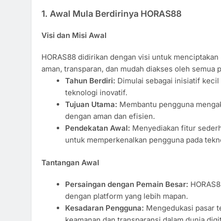
1. Awal Mula Berdirinya HORAS88
Visi dan Misi Awal
HORAS88 didirikan dengan visi untuk menciptakan p
aman, transparan, dan mudah diakses oleh semua 
Tahun Berdiri:
Dimulai sebagai inisiatif keci
teknologi inovatif.
Tujuan Utama:
Membantu pengguna mengakse
dengan aman dan efisien.
Pendekatan Awal:
Menyediakan fitur sederh
untuk memperkenalkan pengguna pada teknol
Tantangan Awal
Persaingan dengan Pemain Besar:
HORAS88
dengan platform yang lebih mapan.
Kesadaran Pengguna:
Mengedukasi pasar t
keamanan dan transparansi dalam dunia digit