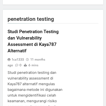
penetration testing
Studi Penetration Testing
dan Vulnerability
Assessment di Kaya787
Alternatif
1ca1335
11 months
ago
0
6 mins
Studi penetration testing dan
vulnerability assessment di
Kaya787 alternatif mengulas
bagaimana metode ini digunakan
untuk mengidentifikasi celah
keamanan, mengurangi risiko