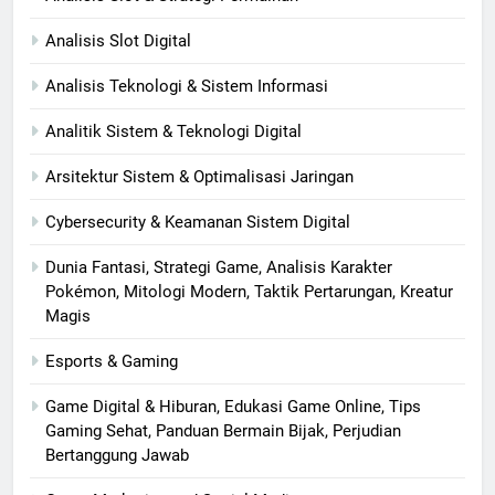
Analisis Slot Digital
Analisis Teknologi & Sistem Informasi
Analitik Sistem & Teknologi Digital
Arsitektur Sistem & Optimalisasi Jaringan
Cybersecurity & Keamanan Sistem Digital
Dunia Fantasi, Strategi Game, Analisis Karakter
Pokémon, Mitologi Modern, Taktik Pertarungan, Kreatur
Magis
Esports & Gaming
Game Digital & Hiburan, Edukasi Game Online, Tips
Gaming Sehat, Panduan Bermain Bijak, Perjudian
Bertanggung Jawab