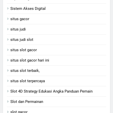
Sistem Akses Digital
situs gacor
situs judi
situs judi slot
situs slot gacor
situs slot gacor hari ini
situs slot terbaik,
situs slot terpercaya
Slot 4D Strategy Edukasi Angka Panduan Pemain
Slot dan Permainan
slot gacor