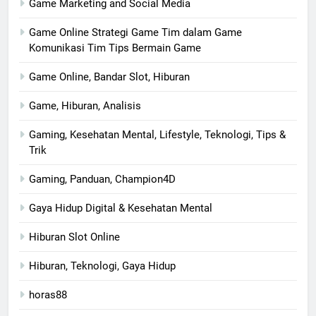
Game Marketing and Social Media
Game Online Strategi Game Tim dalam Game
Komunikasi Tim Tips Bermain Game
Game Online, Bandar Slot, Hiburan
Game, Hiburan, Analisis
Gaming, Kesehatan Mental, Lifestyle, Teknologi, Tips &
Trik
Gaming, Panduan, Champion4D
Gaya Hidup Digital & Kesehatan Mental
Hiburan Slot Online
Hiburan, Teknologi, Gaya Hidup
horas88