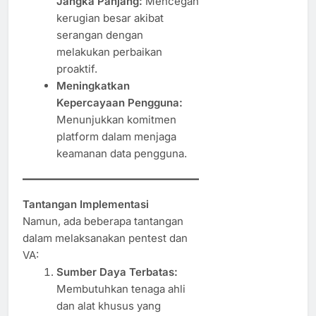
Jangka Panjang:
Mencegah
kerugian besar akibat
serangan dengan
melakukan perbaikan
proaktif.
Meningkatkan
Kepercayaan Pengguna:
Menunjukkan komitmen
platform dalam menjaga
keamanan data pengguna.
Tantangan Implementasi
Namun, ada beberapa tantangan
dalam melaksanakan pentest dan
VA:
Sumber Daya Terbatas:
Membutuhkan tenaga ahli
dan alat khusus yang