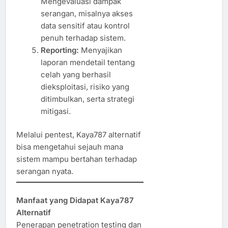
Mengevaluasi dampak
serangan, misalnya akses
data sensitif atau kontrol
penuh terhadap sistem.
Reporting:
Menyajikan
laporan mendetail tentang
celah yang berhasil
dieksploitasi, risiko yang
ditimbulkan, serta strategi
mitigasi.
Melalui pentest, Kaya787 alternatif
bisa mengetahui sejauh mana
sistem mampu bertahan terhadap
serangan nyata.
Manfaat yang Didapat Kaya787
Alternatif
Penerapan penetration testing dan