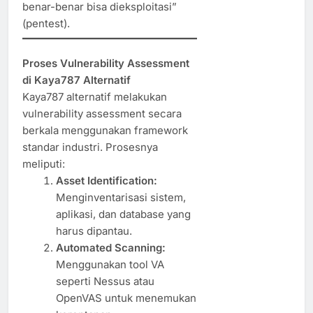
benar-benar bisa dieksploitasi”
(pentest).
Proses Vulnerability Assessment
di Kaya787 Alternatif
Kaya787 alternatif melakukan
vulnerability assessment secara
berkala menggunakan framework
standar industri. Prosesnya
meliputi:
Asset Identification:
Menginventarisasi sistem,
aplikasi, dan database yang
harus dipantau.
Automated Scanning:
Menggunakan tool VA
seperti Nessus atau
OpenVAS untuk menemukan