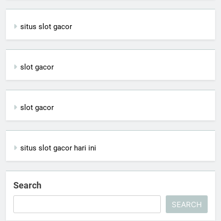
situs slot gacor
slot gacor
slot gacor
situs slot gacor hari ini
Search
SEARCH