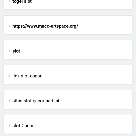
togel slot
https://www.macc-artspace.org/
slot
link slot gacor
situs slot gacor hari ini
slot Gacor