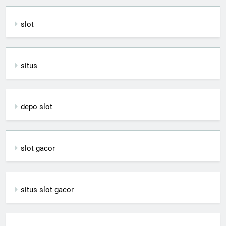
slot
situs
depo slot
slot gacor
situs slot gacor