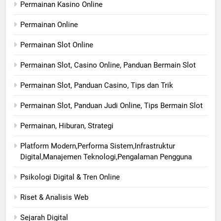
Permainan Kasino Online
Permainan Online
Permainan Slot Online
Permainan Slot, Casino Online, Panduan Bermain Slot
Permainan Slot, Panduan Casino, Tips dan Trik
Permainan Slot, Panduan Judi Online, Tips Bermain Slot
Permainan, Hiburan, Strategi
Platform Modern,Performa Sistem,Infrastruktur
Digital,Manajemen Teknologi,Pengalaman Pengguna
Psikologi Digital & Tren Online
Riset & Analisis Web
Sejarah Digital