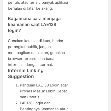
penuh, atau terlalu banyak aplikasi
berjalan di latar belakang.
Bagaimana cara menjaga
keamanan saat LAE138
login?
Gunakan kata sandi kuat, hindari
perangkat publik, jangan
membagikan data akun, gunakan
browser terbaru, dan baca
informasi dengan cermat.
Internal Linking
Suggestion
Panduan LAE138 Login agar
Proses Masuk Lebih Cepat
dan Praktis
LAE138 Login dan
Pentingnya Keamanan Akun