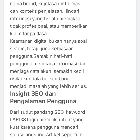
nama brand, kejelasan informasi,
dan konteks penjelasan.Hindari
informasi yang terlalu memaksa,
tidak profesional, atau memberikan
klaim tanpa dasar.
Keamanan digital bukan hanya soal
sistem, tetapi juga kebiasaan
pengguna.Semakin hati-hati
pengguna membaca informasi dan
menjaga data akun, semakin kecil
risiko kendala berkembang
menjadi masalah yang lebih serius.
Insight SEO dan
Pengalaman Pengguna
Dari sudut pandang SEO, keyword
LAE138 login memiliki intent yang
kuat karena pengguna mencari
solusi langsung.Artikel seperti ini