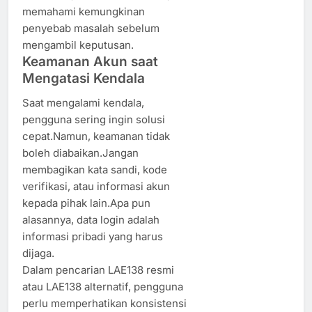
memahami kemungkinan
penyebab masalah sebelum
mengambil keputusan.
Keamanan Akun saat
Mengatasi Kendala
Saat mengalami kendala,
pengguna sering ingin solusi
cepat.Namun, keamanan tidak
boleh diabaikan.Jangan
membagikan kata sandi, kode
verifikasi, atau informasi akun
kepada pihak lain.Apa pun
alasannya, data login adalah
informasi pribadi yang harus
dijaga.
Dalam pencarian LAE138 resmi
atau LAE138 alternatif, pengguna
perlu memperhatikan konsistensi