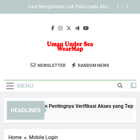
Skip
EDWINSLOT Login di Browser Mobile untuk
to
Akses yang Lebih Efisien
content
Cara Menjaga Keamanan Data Saat Login
Edwinslot dengan Langkah yang Lebih Aman dan
Terarah
TIARA4D Login dan Pentingnya Verifikasi Akses
yang Tepat
Cara Menghindari Link Palsu pada Akses
Alternatif
Under Sea Wear
Tampil Stylish Dengan Koleksi Pakaian
EDWINSLOT Login di Browser Mobile untuk
NEWSLETTER
RANDOM NEWS
Akses yang Lebih Efisien
Renang Dan Aksesori Pantai Dari
Cara Menjaga Keamanan Data Saat Login
Undersea Wear. Produk Berkualitas
Edwinslot dengan Langkah yang Lebih Aman dan
MENU
Terarah
Untuk Liburan Anda.
ARA4D Login dan Pentingnya Verifikasi Akses yang Tepat
HEADLINES
Weeks Ago
Home
Mobile Login