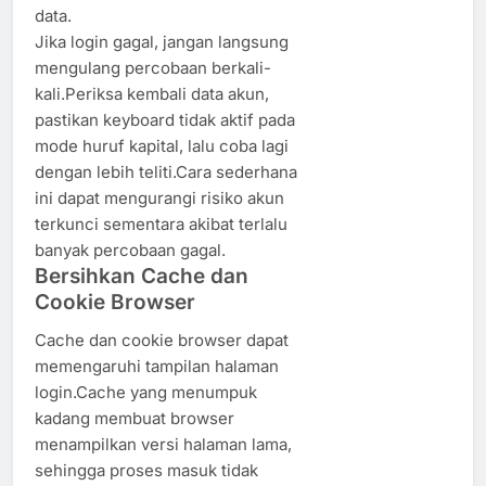
data.
Jika login gagal, jangan langsung
mengulang percobaan berkali-
kali.Periksa kembali data akun,
pastikan keyboard tidak aktif pada
mode huruf kapital, lalu coba lagi
dengan lebih teliti.Cara sederhana
ini dapat mengurangi risiko akun
terkunci sementara akibat terlalu
banyak percobaan gagal.
Bersihkan Cache dan
Cookie Browser
Cache dan cookie browser dapat
memengaruhi tampilan halaman
login.Cache yang menumpuk
kadang membuat browser
menampilkan versi halaman lama,
sehingga proses masuk tidak