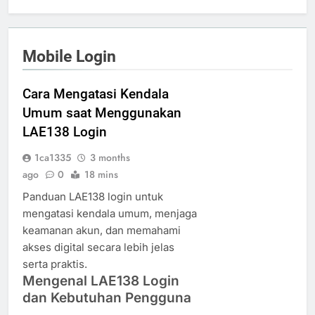
Mobile Login
Cara Mengatasi Kendala
Umum saat Menggunakan
LAE138 Login
1ca1335
3 months
ago
0
18 mins
Panduan LAE138 login untuk
mengatasi kendala umum, menjaga
keamanan akun, dan memahami
akses digital secara lebih jelas
serta praktis.
Mengenal LAE138 Login
dan Kebutuhan Pengguna