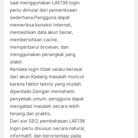
saat menggunakan LAE138 login
perlu dimulai dari pemeriksaan
sederhana.Pengguna dapat
memeriksa koneksi internet,
memastikan data akun benar,
membersihkan cache,
memperbarui browser, dan
menggunakan perangkat yang
stabil.
Kendala login tidak selalu berasal
dari akun.Kadang masalah muncul
karena faktor teknis yang mudah
diperbaiki.Dengan memahami
penyebab umum, pengguna dapat
mengatasi masalah secara lebih
tenang dan praktis.
Dari sisi SEO, pembahasan LAE138
login perlu disusun secara natural,
informatif, dan berorientasi pada