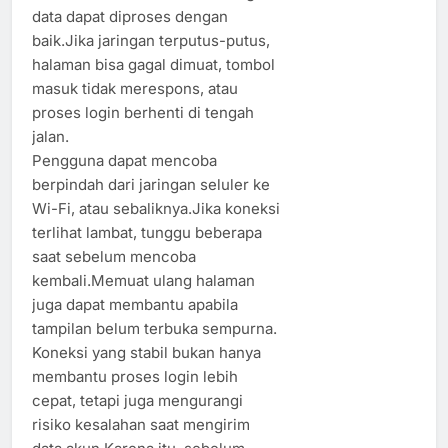
data dapat diproses dengan
baik.Jika jaringan terputus-putus,
halaman bisa gagal dimuat, tombol
masuk tidak merespons, atau
proses login berhenti di tengah
jalan.
Pengguna dapat mencoba
berpindah dari jaringan seluler ke
Wi-Fi, atau sebaliknya.Jika koneksi
terlihat lambat, tunggu beberapa
saat sebelum mencoba
kembali.Memuat ulang halaman
juga dapat membantu apabila
tampilan belum terbuka sempurna.
Koneksi yang stabil bukan hanya
membantu proses login lebih
cepat, tetapi juga mengurangi
risiko kesalahan saat mengirim