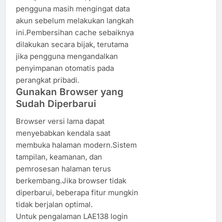
pengguna masih mengingat data
akun sebelum melakukan langkah
ini.Pembersihan cache sebaiknya
dilakukan secara bijak, terutama
jika pengguna mengandalkan
penyimpanan otomatis pada
perangkat pribadi.
Gunakan Browser yang
Sudah Diperbarui
Browser versi lama dapat
menyebabkan kendala saat
membuka halaman modern.Sistem
tampilan, keamanan, dan
pemrosesan halaman terus
berkembang.Jika browser tidak
diperbarui, beberapa fitur mungkin
tidak berjalan optimal.
Untuk pengalaman LAE138 login