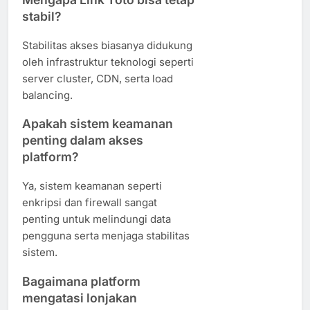
stabil?
Stabilitas akses biasanya didukung
oleh infrastruktur teknologi seperti
server cluster, CDN, serta load
balancing.
Apakah sistem keamanan
penting dalam akses
platform?
Ya, sistem keamanan seperti
enkripsi dan firewall sangat
penting untuk melindungi data
pengguna serta menjaga stabilitas
sistem.
Bagaimana platform
mengatasi lonjakan