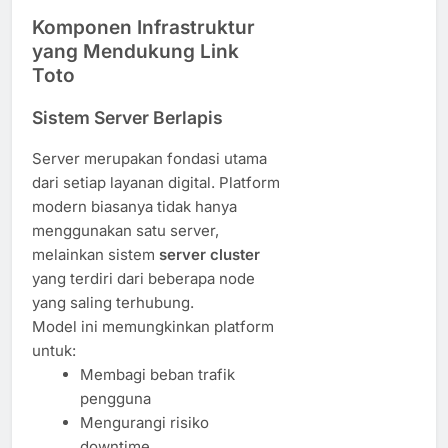
Komponen Infrastruktur
yang Mendukung Link
Toto
Sistem Server Berlapis
Server merupakan fondasi utama
dari setiap layanan digital. Platform
modern biasanya tidak hanya
menggunakan satu server,
melainkan sistem
server cluster
yang terdiri dari beberapa node
yang saling terhubung.
Model ini memungkinkan platform
untuk:
Membagi beban trafik
pengguna
Mengurangi risiko
downtime