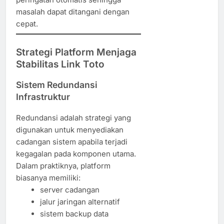
masalah dapat ditangani dengan
cepat.
Strategi Platform Menjaga
Stabilitas Link Toto
Sistem Redundansi
Infrastruktur
Redundansi adalah strategi yang
digunakan untuk menyediakan
cadangan sistem apabila terjadi
kegagalan pada komponen utama.
Dalam praktiknya, platform
biasanya memiliki:
server cadangan
jalur jaringan alternatif
sistem backup data