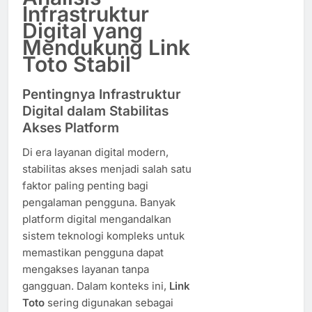
Infrastruktur
Digital yang
Mendukung Link
Toto Stabil
Pentingnya Infrastruktur
Digital dalam Stabilitas
Akses Platform
Di era layanan digital modern,
stabilitas akses menjadi salah satu
faktor paling penting bagi
pengalaman pengguna. Banyak
platform digital mengandalkan
sistem teknologi kompleks untuk
memastikan pengguna dapat
mengakses layanan tanpa
gangguan. Dalam konteks ini,
Link
Toto
sering digunakan sebagai