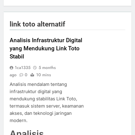
link toto alternatif
Analisis Infrastruktur Digital
yang Mendukung Link Toto
Stabil
1ca1335
5 months
ago
0
10 mins
Analisis mendalam tentang
infrastruktur digital yang
mendukung stabilitas Link Toto,
termasuk sistem server, keamanan
akses, dan teknologi jaringan
modern.
Analisis