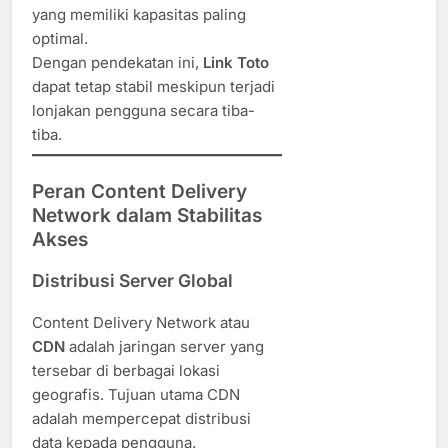
yang memiliki kapasitas paling
optimal.
Dengan pendekatan ini,
Link Toto
dapat tetap stabil meskipun terjadi
lonjakan pengguna secara tiba-
tiba.
Peran Content Delivery
Network dalam Stabilitas
Akses
Distribusi Server Global
Content Delivery Network atau
CDN
adalah jaringan server yang
tersebar di berbagai lokasi
geografis. Tujuan utama CDN
adalah mempercepat distribusi
data kepada pengguna.