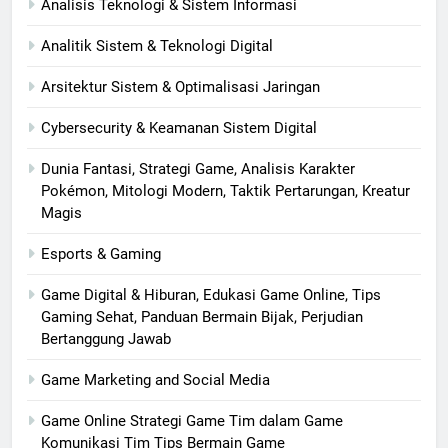
Analisis Teknologi & Sistem Informasi
Analitik Sistem & Teknologi Digital
Arsitektur Sistem & Optimalisasi Jaringan
Cybersecurity & Keamanan Sistem Digital
Dunia Fantasi, Strategi Game, Analisis Karakter
Pokémon, Mitologi Modern, Taktik Pertarungan, Kreatur
Magis
Esports & Gaming
Game Digital & Hiburan, Edukasi Game Online, Tips
Gaming Sehat, Panduan Bermain Bijak, Perjudian
Bertanggung Jawab
Game Marketing and Social Media
Game Online Strategi Game Tim dalam Game
Komunikasi Tim Tips Bermain Game