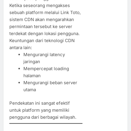
Ketika seseorang mengakses
sebuah platform melalui Link Toto,
sistem CDN akan mengarahkan
permintaan tersebut ke server
terdekat dengan lokasi pengguna.
Keuntungan dari teknologi CDN
antara lain:
Mengurangi latency
jaringan
Mempercepat loading
halaman
Mengurangi beban server
utama
Pendekatan ini sangat efektif
untuk platform yang memiliki
pengguna dari berbagai wilayah.