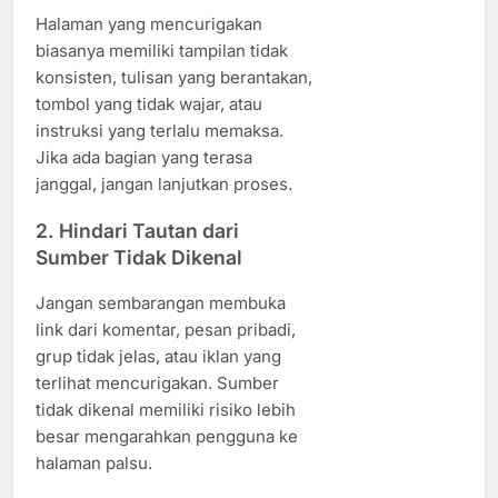
Halaman yang mencurigakan
biasanya memiliki tampilan tidak
konsisten, tulisan yang berantakan,
tombol yang tidak wajar, atau
instruksi yang terlalu memaksa.
Jika ada bagian yang terasa
janggal, jangan lanjutkan proses.
2. Hindari Tautan dari
Sumber Tidak Dikenal
Jangan sembarangan membuka
link dari komentar, pesan pribadi,
grup tidak jelas, atau iklan yang
terlihat mencurigakan. Sumber
tidak dikenal memiliki risiko lebih
besar mengarahkan pengguna ke
halaman palsu.