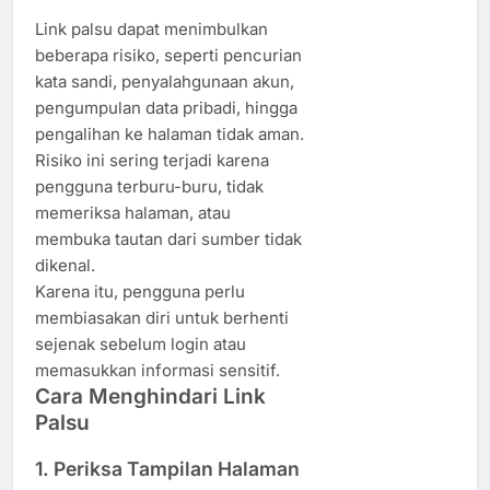
Link palsu dapat menimbulkan
beberapa risiko, seperti pencurian
kata sandi, penyalahgunaan akun,
pengumpulan data pribadi, hingga
pengalihan ke halaman tidak aman.
Risiko ini sering terjadi karena
pengguna terburu-buru, tidak
memeriksa halaman, atau
membuka tautan dari sumber tidak
dikenal.
Karena itu, pengguna perlu
membiasakan diri untuk berhenti
sejenak sebelum login atau
memasukkan informasi sensitif.
Cara Menghindari Link
Palsu
1. Periksa Tampilan Halaman