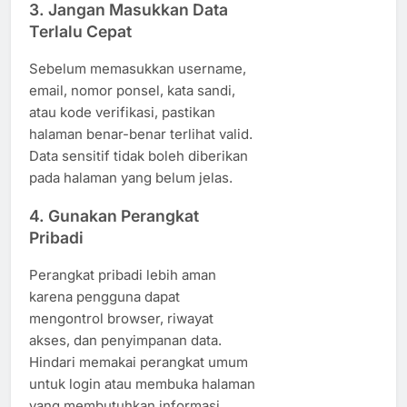
3. Jangan Masukkan Data
Terlalu Cepat
Sebelum memasukkan username,
email, nomor ponsel, kata sandi,
atau kode verifikasi, pastikan
halaman benar-benar terlihat valid.
Data sensitif tidak boleh diberikan
pada halaman yang belum jelas.
4. Gunakan Perangkat
Pribadi
Perangkat pribadi lebih aman
karena pengguna dapat
mengontrol browser, riwayat
akses, dan penyimpanan data.
Hindari memakai perangkat umum
untuk login atau membuka halaman
yang membutuhkan informasi