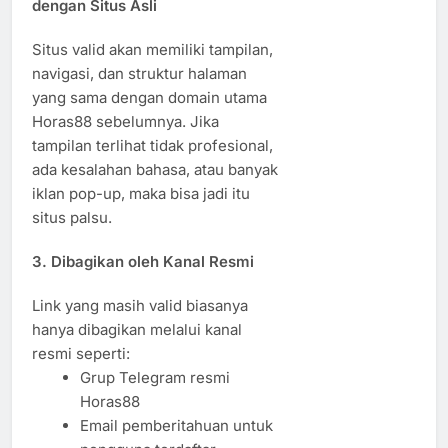
dengan Situs Asli
Situs valid akan memiliki tampilan,
navigasi, dan struktur halaman
yang sama dengan domain utama
Horas88 sebelumnya. Jika
tampilan terlihat tidak profesional,
ada kesalahan bahasa, atau banyak
iklan pop-up, maka bisa jadi itu
situs palsu.
3.
Dibagikan oleh Kanal Resmi
Link yang masih valid biasanya
hanya dibagikan melalui kanal
resmi seperti:
Grup Telegram resmi
Horas88
Email pemberitahuan untuk