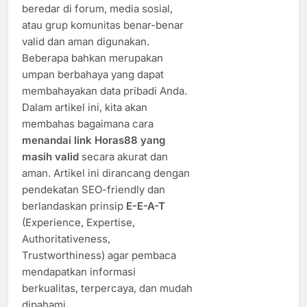
beredar di forum, media sosial,
atau grup komunitas benar-benar
valid dan aman digunakan.
Beberapa bahkan merupakan
umpan berbahaya yang dapat
membahayakan data pribadi Anda.
Dalam artikel ini, kita akan
membahas bagaimana cara
menandai link Horas88 yang
masih valid
secara akurat dan
aman. Artikel ini dirancang dengan
pendekatan SEO-friendly dan
berlandaskan prinsip
E-E-A-T
(Experience, Expertise,
Authoritativeness,
Trustworthiness) agar pembaca
mendapatkan informasi
berkualitas, terpercaya, dan mudah
dipahami.