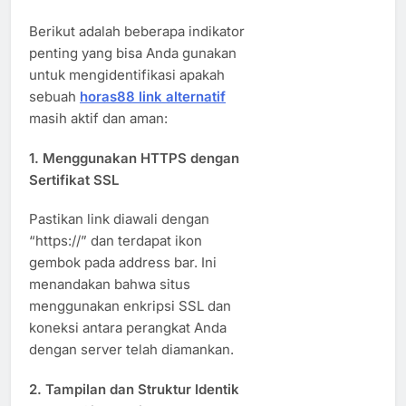
Berikut adalah beberapa indikator
penting yang bisa Anda gunakan
untuk mengidentifikasi apakah
sebuah
horas88 link alternatif
masih aktif dan aman:
1.
Menggunakan HTTPS dengan
Sertifikat SSL
Pastikan link diawali dengan
“https://” dan terdapat ikon
gembok pada address bar. Ini
menandakan bahwa situs
menggunakan enkripsi SSL dan
koneksi antara perangkat Anda
dengan server telah diamankan.
2.
Tampilan dan Struktur Identik