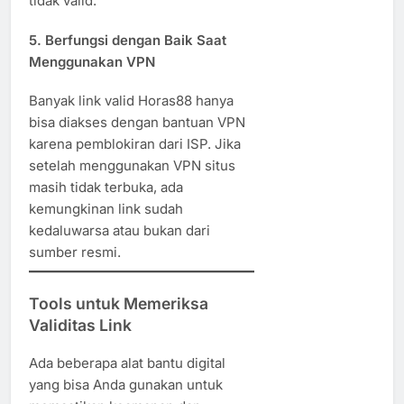
tidak valid.
5.
Berfungsi dengan Baik Saat
Menggunakan VPN
Banyak link valid Horas88 hanya
bisa diakses dengan bantuan VPN
karena pemblokiran dari ISP. Jika
setelah menggunakan VPN situs
masih tidak terbuka, ada
kemungkinan link sudah
kedaluwarsa atau bukan dari
sumber resmi.
Tools untuk Memeriksa
Validitas Link
Ada beberapa alat bantu digital
yang bisa Anda gunakan untuk