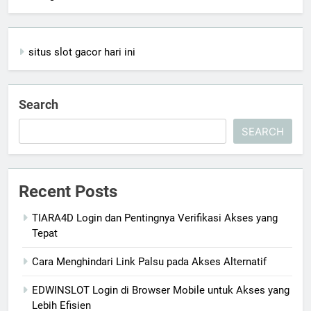
situs slot gacor hari ini
Search
SEARCH
Recent Posts
TIARA4D Login dan Pentingnya Verifikasi Akses yang
Tepat
Cara Menghindari Link Palsu pada Akses Alternatif
EDWINSLOT Login di Browser Mobile untuk Akses yang
Lebih Efisien