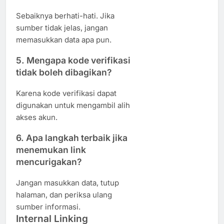
Sebaiknya berhati-hati. Jika
sumber tidak jelas, jangan
memasukkan data apa pun.
5. Mengapa kode verifikasi
tidak boleh dibagikan?
Karena kode verifikasi dapat
digunakan untuk mengambil alih
akses akun.
6. Apa langkah terbaik jika
menemukan link
mencurigakan?
Jangan masukkan data, tutup
halaman, dan periksa ulang
sumber informasi.
Internal Linking