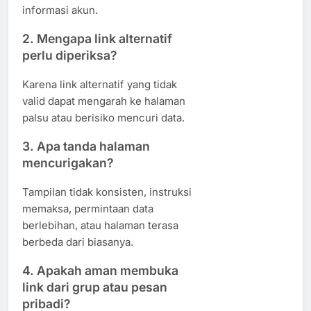
informasi akun.
2. Mengapa link alternatif
perlu diperiksa?
Karena link alternatif yang tidak
valid dapat mengarah ke halaman
palsu atau berisiko mencuri data.
3. Apa tanda halaman
mencurigakan?
Tampilan tidak konsisten, instruksi
memaksa, permintaan data
berlebihan, atau halaman terasa
berbeda dari biasanya.
4. Apakah aman membuka
link dari grup atau pesan
pribadi?