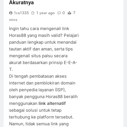
Akuratnya
1ca1335
1 year ago
0
7
mins
Ingin tahu cara mengenali link
Horas88 yang masih valid? Pelajari
panduan lengkap untuk menandai
tautan aktif dan aman, serta tips
mengenali situs palsu secara
akurat berdasarkan prinsip E-E-A-
T.
Di tengah pembatasan akses
internet dan pemblokiran domain
oleh penyedia layanan (ISP),
banyak pengguna Horas88 beralih
menggunakan
link alternatif
sebagai solusi untuk tetap
terhubung ke platform tersebut.
Namun, tidak semua link yang