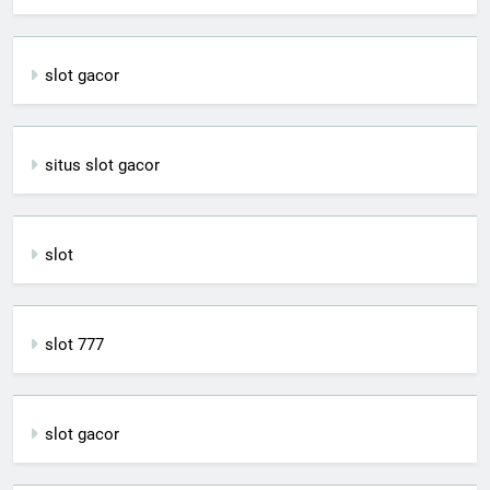
slot gacor
situs slot gacor
slot
slot 777
slot gacor