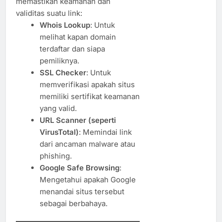
memastikan keamanan dan
validitas suatu link:
Whois Lookup
: Untuk
melihat kapan domain
terdaftar dan siapa
pemiliknya.
SSL Checker
: Untuk
memverifikasi apakah situs
memiliki sertifikat keamanan
yang valid.
URL Scanner (seperti
VirusTotal)
: Memindai link
dari ancaman malware atau
phishing.
Google Safe Browsing
:
Mengetahui apakah Google
menandai situs tersebut
sebagai berbahaya.