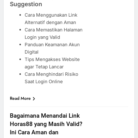
Suggestion
Cara Menggunakan Link
Alternatif dengan Aman
Cara Memastikan Halaman
Login yang Valid
Panduan Keamanan Akun
Digital
Tips Mengakses Website
agar Tetap Lancar
Cara Menghindari Risiko
Saat Login Online
Read More
Bagaimana Menandai Link
Horas88 yang Masih Valid?
Ini Cara Aman dan