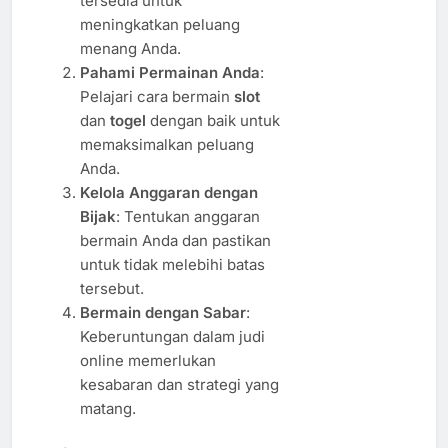
tersedia untuk
meningkatkan peluang
menang Anda.
Pahami Permainan Anda
:
Pelajari cara bermain
slot
dan
togel
dengan baik untuk
memaksimalkan peluang
Anda.
Kelola Anggaran dengan
Bijak
: Tentukan anggaran
bermain Anda dan pastikan
untuk tidak melebihi batas
tersebut.
Bermain dengan Sabar
:
Keberuntungan dalam judi
online memerlukan
kesabaran dan strategi yang
matang.