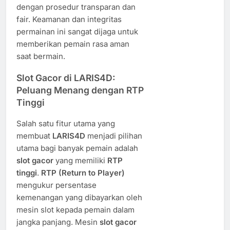
dengan prosedur transparan dan
fair. Keamanan dan integritas
permainan ini sangat dijaga untuk
memberikan pemain rasa aman
saat bermain.
Slot Gacor di LARIS4D:
Peluang Menang dengan RTP
Tinggi
Salah satu fitur utama yang
membuat
LARIS4D
menjadi pilihan
utama bagi banyak pemain adalah
slot gacor
yang memiliki
RTP
tinggi
.
RTP (Return to Player)
mengukur persentase
kemenangan yang dibayarkan oleh
mesin slot kepada pemain dalam
jangka panjang. Mesin
slot gacor