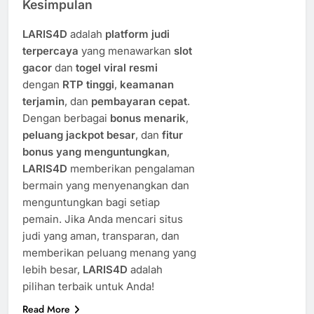
Kesimpulan
LARIS4D
adalah
platform judi
terpercaya
yang menawarkan
slot
gacor
dan
togel viral resmi
dengan
RTP tinggi
,
keamanan
terjamin
, dan
pembayaran cepat
.
Dengan berbagai
bonus menarik
,
peluang jackpot besar
, dan
fitur
bonus yang menguntungkan
,
LARIS4D
memberikan pengalaman
bermain yang menyenangkan dan
menguntungkan bagi setiap
pemain. Jika Anda mencari situs
judi yang aman, transparan, dan
memberikan peluang menang yang
lebih besar,
LARIS4D
adalah
pilihan terbaik untuk Anda!
Read More