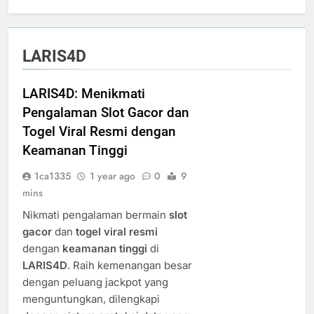
LARIS4D
LARIS4D: Menikmati
Pengalaman Slot Gacor dan
Togel Viral Resmi dengan
Keamanan Tinggi
1ca1335
1 year ago
0
9
mins
Nikmati pengalaman bermain
slot
gacor
dan
togel viral resmi
dengan
keamanan tinggi
di
LARIS4D
. Raih kemenangan besar
dengan peluang jackpot yang
menguntungkan, dilengkapi