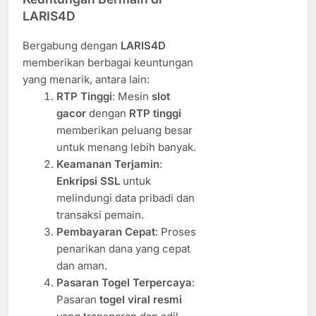
LARIS4D
Bergabung dengan
LARIS4D
memberikan berbagai keuntungan
yang menarik, antara lain:
RTP Tinggi
: Mesin
slot
gacor
dengan
RTP tinggi
memberikan peluang besar
untuk menang lebih banyak.
Keamanan Terjamin
:
Enkripsi SSL
untuk
melindungi data pribadi dan
transaksi pemain.
Pembayaran Cepat
: Proses
penarikan dana yang cepat
dan aman.
Pasaran Togel Terpercaya
:
Pasaran
togel viral resmi