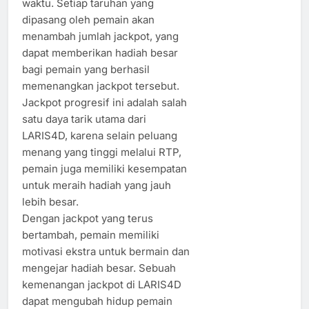
waktu. Setiap taruhan yang
dipasang oleh pemain akan
menambah jumlah jackpot, yang
dapat memberikan hadiah besar
bagi pemain yang berhasil
memenangkan jackpot tersebut.
Jackpot progresif ini adalah salah
satu daya tarik utama dari
LARIS4D, karena selain peluang
menang yang tinggi melalui RTP,
pemain juga memiliki kesempatan
untuk meraih hadiah yang jauh
lebih besar.
Dengan jackpot yang terus
bertambah, pemain memiliki
motivasi ekstra untuk bermain dan
mengejar hadiah besar. Sebuah
kemenangan jackpot di LARIS4D
dapat mengubah hidup pemain