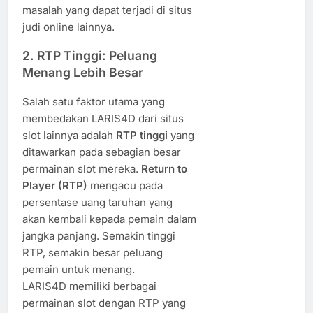
masalah yang dapat terjadi di situs
judi online lainnya.
2. RTP Tinggi: Peluang
Menang Lebih Besar
Salah satu faktor utama yang
membedakan LARIS4D dari situs
slot lainnya adalah
RTP tinggi
yang
ditawarkan pada sebagian besar
permainan slot mereka.
Return to
Player (RTP)
mengacu pada
persentase uang taruhan yang
akan kembali kepada pemain dalam
jangka panjang. Semakin tinggi
RTP, semakin besar peluang
pemain untuk menang.
LARIS4D memiliki berbagai
permainan slot dengan RTP yang