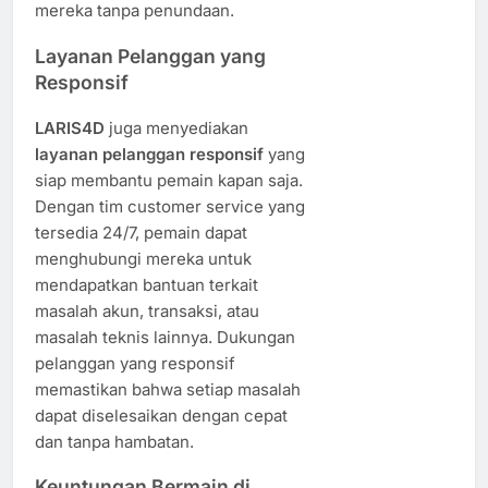
mereka tanpa penundaan.
Layanan Pelanggan yang
Responsif
LARIS4D
juga menyediakan
layanan pelanggan responsif
yang
siap membantu pemain kapan saja.
Dengan tim customer service yang
tersedia 24/7, pemain dapat
menghubungi mereka untuk
mendapatkan bantuan terkait
masalah akun, transaksi, atau
masalah teknis lainnya. Dukungan
pelanggan yang responsif
memastikan bahwa setiap masalah
dapat diselesaikan dengan cepat
dan tanpa hambatan.
Keuntungan Bermain di