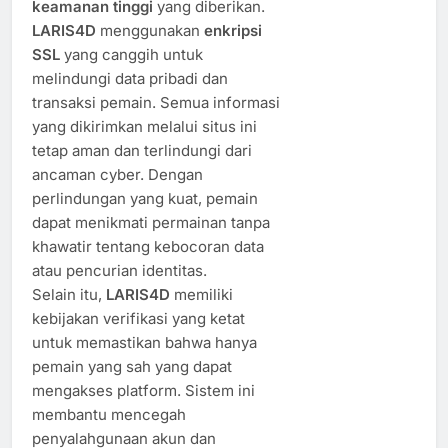
keamanan tinggi
yang diberikan.
LARIS4D
menggunakan
enkripsi
SSL
yang canggih untuk
melindungi data pribadi dan
transaksi pemain. Semua informasi
yang dikirimkan melalui situs ini
tetap aman dan terlindungi dari
ancaman cyber. Dengan
perlindungan yang kuat, pemain
dapat menikmati permainan tanpa
khawatir tentang kebocoran data
atau pencurian identitas.
Selain itu,
LARIS4D
memiliki
kebijakan verifikasi yang ketat
untuk memastikan bahwa hanya
pemain yang sah yang dapat
mengakses platform. Sistem ini
membantu mencegah
penyalahgunaan akun dan