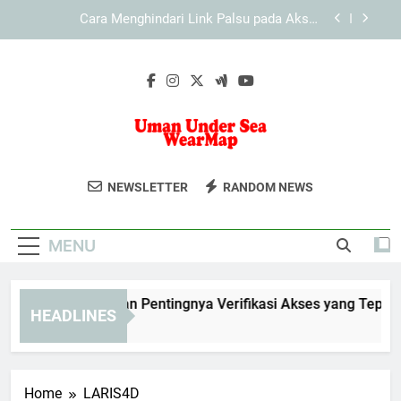
Skip
EDWINSLOT Login di Browser Mobile untuk
to
Akses yang Lebih Efisien
content
Cara Menjaga Keamanan Data Saat Login
Edwinslot dengan Langkah yang Lebih Aman dan
Terarah
TIARA4D Login dan Pentingnya Verifikasi Akses
yang Tepat
Cara Menghindari Link Palsu pada Akses
Alternatif
Under Sea Wear
Tampil Stylish Dengan Koleksi Pakaian
EDWINSLOT Login di Browser Mobile untuk
NEWSLETTER
RANDOM NEWS
Akses yang Lebih Efisien
Renang Dan Aksesori Pantai Dari
Cara Menjaga Keamanan Data Saat Login
Undersea Wear. Produk Berkualitas
Edwinslot dengan Langkah yang Lebih Aman dan
MENU
Terarah
Untuk Liburan Anda.
ARA4D Login dan Pentingnya Verifikasi Akses yang Tepat
HEADLINES
Weeks Ago
Home
LARIS4D