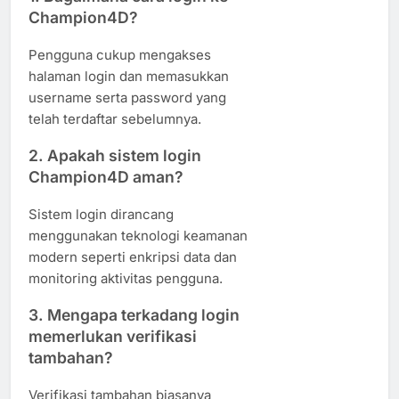
Champion4D?
Pengguna cukup mengakses
halaman login dan memasukkan
username serta password yang
telah terdaftar sebelumnya.
2. Apakah sistem login
Champion4D aman?
Sistem login dirancang
menggunakan teknologi keamanan
modern seperti enkripsi data dan
monitoring aktivitas pengguna.
3. Mengapa terkadang login
memerlukan verifikasi
tambahan?
Verifikasi tambahan biasanya