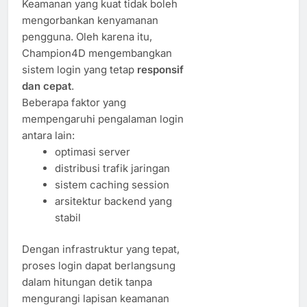
Keamanan yang kuat tidak boleh
mengorbankan kenyamanan
pengguna. Oleh karena itu,
Champion4D mengembangkan
sistem login yang tetap
responsif
dan cepat
.
Beberapa faktor yang
mempengaruhi pengalaman login
antara lain:
optimasi server
distribusi trafik jaringan
sistem caching session
arsitektur backend yang
stabil
Dengan infrastruktur yang tepat,
proses login dapat berlangsung
dalam hitungan detik tanpa
mengurangi lapisan keamanan