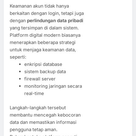
Keamanan akun tidak hanya
berkaitan dengan login, tetapi juga
dengan
perlindungan data pribadi
yang tersimpan di dalam sistem.
Platform digital modern biasanya
menerapkan beberapa strategi
untuk menjaga keamanan data,
seperti:
enkripsi database
sistem backup data
firewall server
monitoring jaringan secara
real-time
Langkah-langkah tersebut
membantu mencegah kebocoran
data dan memastikan informasi
pengguna tetap aman.