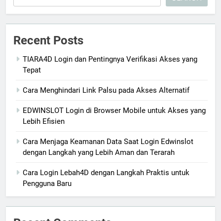
Recent Posts
TIARA4D Login dan Pentingnya Verifikasi Akses yang
Tepat
Cara Menghindari Link Palsu pada Akses Alternatif
EDWINSLOT Login di Browser Mobile untuk Akses yang
Lebih Efisien
Cara Menjaga Keamanan Data Saat Login Edwinslot
dengan Langkah yang Lebih Aman dan Terarah
Cara Login Lebah4D dengan Langkah Praktis untuk
Pengguna Baru