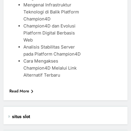
Mengenal Infrastruktur
Teknologi di Balik Platform
Champion4D
Champion4D dan Evolusi
Platform Digital Berbasis
Web
Analisis Stabilitas Server
pada Platform Champion4D
Cara Mengakses
Champion4D Melalui Link
Alternatif Terbaru
Read More
situs slot