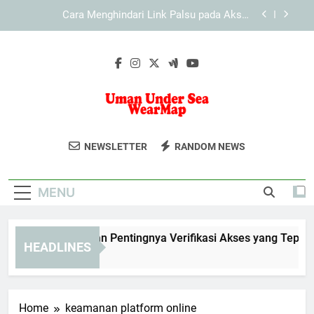
Skip
EDWINSLOT Login di Browser Mobile untuk
to
Akses yang Lebih Efisien
content
Cara Menjaga Keamanan Data Saat Login
Edwinslot dengan Langkah yang Lebih Aman dan
Terarah
TIARA4D Login dan Pentingnya Verifikasi Akses
yang Tepat
Cara Menghindari Link Palsu pada Akses
Alternatif
Under Sea Wear
Tampil Stylish Dengan Koleksi Pakaian
EDWINSLOT Login di Browser Mobile untuk
NEWSLETTER
RANDOM NEWS
Akses yang Lebih Efisien
Renang Dan Aksesori Pantai Dari
Cara Menjaga Keamanan Data Saat Login
Undersea Wear. Produk Berkualitas
Edwinslot dengan Langkah yang Lebih Aman dan
MENU
Terarah
Untuk Liburan Anda.
IARA4D Login dan Pentingnya Verifikasi Akses yang Tepat
HEADLINES
 Weeks Ago
Home
keamanan platform online