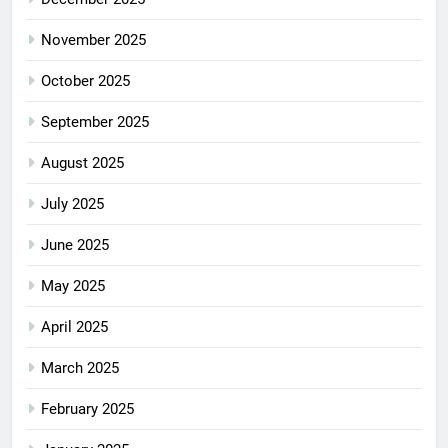
November 2025
October 2025
September 2025
August 2025
July 2025
June 2025
May 2025
April 2025
March 2025
February 2025