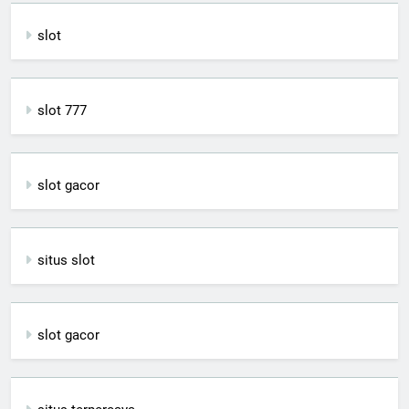
slot
slot 777
slot gacor
situs slot
slot gacor