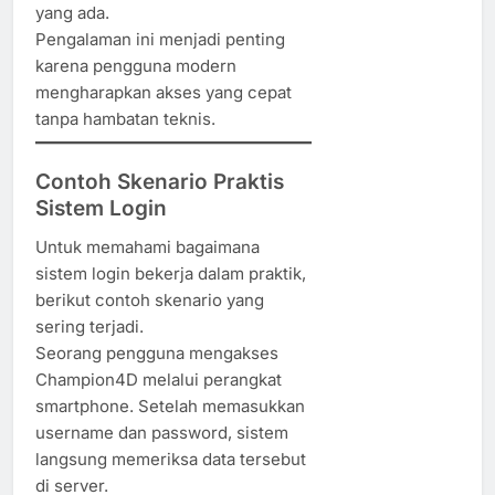
yang ada.
Pengalaman ini menjadi penting
karena pengguna modern
mengharapkan akses yang cepat
tanpa hambatan teknis.
Contoh Skenario Praktis
Sistem Login
Untuk memahami bagaimana
sistem login bekerja dalam praktik,
berikut contoh skenario yang
sering terjadi.
Seorang pengguna mengakses
Champion4D melalui perangkat
smartphone. Setelah memasukkan
username dan password, sistem
langsung memeriksa data tersebut
di server.