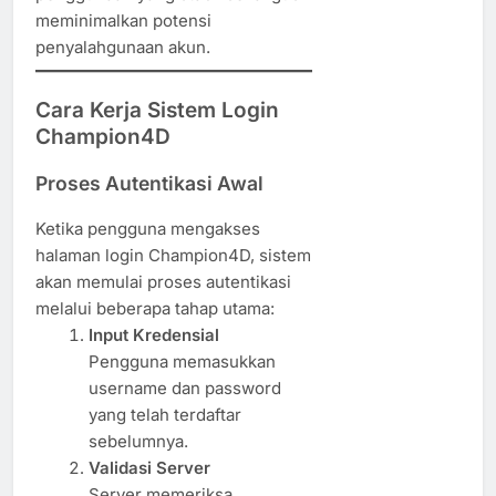
meminimalkan potensi
penyalahgunaan akun.
Cara Kerja Sistem Login
Champion4D
Proses Autentikasi Awal
Ketika pengguna mengakses
halaman login Champion4D, sistem
akan memulai proses autentikasi
melalui beberapa tahap utama:
Input Kredensial
Pengguna memasukkan
username dan password
yang telah terdaftar
sebelumnya.
Validasi Server
Server memeriksa