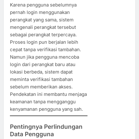
Karena pengguna sebelumnya
pernah login menggunakan
perangkat yang sama, sistem
mengenali perangkat tersebut
sebagai perangkat terpercaya.
Proses login pun berjalan lebih
cepat tanpa verifikasi tambahan.
Namun jika pengguna mencoba
login dari perangkat baru atau
lokasi berbeda, sistem dapat
meminta verifikasi tambahan
sebelum memberikan akses.
Pendekatan ini membantu menjaga
keamanan tanpa mengganggu
kenyamanan pengguna yang sah.
Pentingnya Perlindungan
Data Pengguna