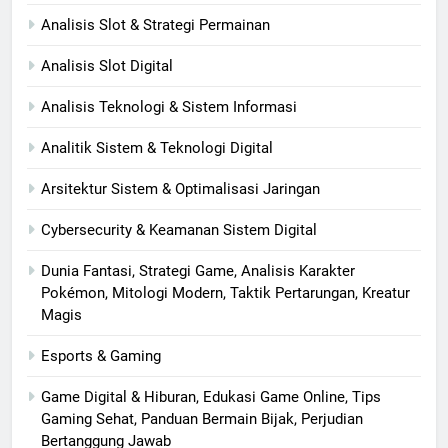
Analisis Slot & Strategi Permainan
Analisis Slot Digital
Analisis Teknologi & Sistem Informasi
Analitik Sistem & Teknologi Digital
Arsitektur Sistem & Optimalisasi Jaringan
Cybersecurity & Keamanan Sistem Digital
Dunia Fantasi, Strategi Game, Analisis Karakter
Pokémon, Mitologi Modern, Taktik Pertarungan, Kreatur
Magis
Esports & Gaming
Game Digital & Hiburan, Edukasi Game Online, Tips
Gaming Sehat, Panduan Bermain Bijak, Perjudian
Bertanggung Jawab