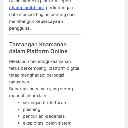
Dalam konteks platform seperti
champion4d judi
, perlindungan
data menjadi bagian penting dari
membangun
kepercayaan
pengguna
.
Tantangan Keamanan
dalam Platform Online
Meskipun teknologi keamanan
terus berkembang, platform digital
tetap menghadapi berbagai
tantangan.
Beberapa ancaman yang sering
muncul antara lain:
serangan brute force
phishing
pencurian kredensial
eksploitasi celah sistem