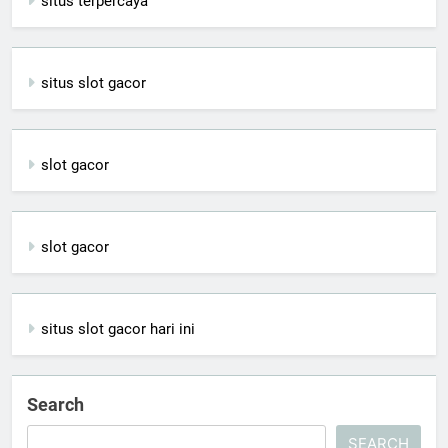
situs terpercaya
situs slot gacor
slot gacor
slot gacor
situs slot gacor hari ini
Search
SEARCH