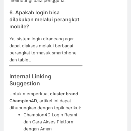
melindungi data pengguna.
6. Apakah login bisa
dilakukan melalui perangkat
mobile?
Ya, sistem login dirancang agar
dapat diakses melalui berbagai
perangkat termasuk smartphone
dan tablet.
Internal Linking
Suggestion
Untuk memperkuat
cluster brand
Champion4D
, artikel ini dapat
dihubungkan dengan topik berikut:
Champion4D Login Resmi
dan Cara Akses Platform
dengan Aman