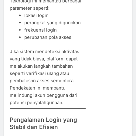
Teknologi ini memantau berbagai
parameter seperti:
lokasi login
perangkat yang digunakan
frekuensi login
perubahan pola akses
Jika sistem mendeteksi aktivitas
yang tidak biasa, platform dapat
melakukan langkah tambahan
seperti verifikasi ulang atau
pembatasan akses sementara.
Pendekatan ini membantu
melindungi akun pengguna dari
potensi penyalahgunaan.
Pengalaman Login yang
Stabil dan Efisien