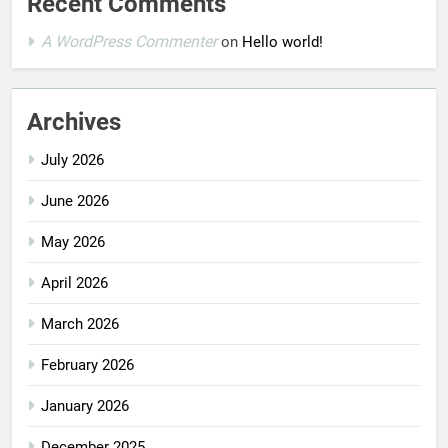
Recent Comments
A WordPress Commenter
on
Hello world!
Archives
July 2026
June 2026
May 2026
April 2026
March 2026
February 2026
January 2026
December 2025