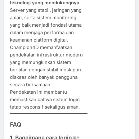
teknologi yang mendukungnya
.
Server yang stabil, jaringan yang
aman, serta sistem monitoring
yang baik menjadi fondasi utama
dalam menjaga performa dan
keamanan platform digital.
Champion4D memanfaatkan
pendekatan infrastruktur modern
yang memungkinkan sistem
berjalan dengan stabil meskipun
diakses oleh banyak pengguna
secara bersamaan.
Pendekatan ini membantu
memastikan bahwa sistem login
tetap responsif sekaligus aman.
FAQ
1. Bagaimana cara login ke