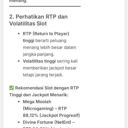
menang.
2. Perhatikan RTP dan
Volatilitas Slot
RTP (Return to Player)
tinggi
berarti peluang
menang lebih besar dalam
jangka panjang.
Volatilitas tinggi
sering kali
memberikan jackpot besar
tetapi jarang terjadi.
Rekomendasi Slot dengan RTP
Tinggi dan Jackpot Menarik:
Mega Moolah
(Microgaming) – RTP
88,12% (Jackpot Progresif)
Divine Fortune (NetEnt) –