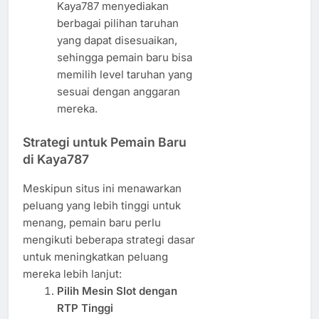
Kaya787 menyediakan
berbagai pilihan taruhan
yang dapat disesuaikan,
sehingga pemain baru bisa
memilih level taruhan yang
sesuai dengan anggaran
mereka.
Strategi untuk Pemain Baru
di Kaya787
Meskipun situs ini menawarkan
peluang yang lebih tinggi untuk
menang, pemain baru perlu
mengikuti beberapa strategi dasar
untuk meningkatkan peluang
mereka lebih lanjut:
Pilih Mesin Slot dengan
RTP Tinggi