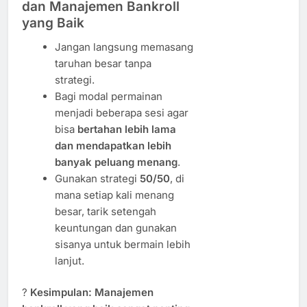
dan Manajemen Bankroll
yang Baik
Jangan langsung memasang
taruhan besar tanpa
strategi.
Bagi modal permainan
menjadi beberapa sesi agar
bisa
bertahan lebih lama
dan mendapatkan lebih
banyak peluang menang
.
Gunakan strategi
50/50
, di
mana setiap kali menang
besar, tarik setengah
keuntungan dan gunakan
sisanya untuk bermain lebih
lanjut.
?
Kesimpulan:
Manajemen