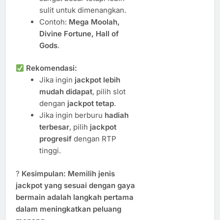
sulit untuk dimenangkan.
Contoh:
Mega Moolah,
Divine Fortune, Hall of
Gods
.
Rekomendasi:
Jika ingin
jackpot lebih
mudah didapat
, pilih slot
dengan
jackpot tetap
.
Jika ingin berburu
hadiah
terbesar
, pilih
jackpot
progresif
dengan RTP
tinggi.
?
Kesimpulan:
Memilih jenis
jackpot yang sesuai dengan gaya
bermain adalah langkah pertama
dalam meningkatkan peluang