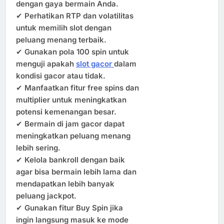
dengan gaya bermain Anda.
✔
Perhatikan RTP dan volatilitas
untuk memilih slot dengan
peluang menang terbaik.
✔
Gunakan pola 100 spin untuk
menguji apakah
slot gacor
dalam
kondisi gacor atau tidak.
✔
Manfaatkan fitur free spins dan
multiplier untuk meningkatkan
potensi kemenangan besar.
✔
Bermain di jam gacor dapat
meningkatkan peluang menang
lebih sering.
✔
Kelola bankroll dengan baik
agar bisa bermain lebih lama dan
mendapatkan lebih banyak
peluang jackpot.
✔
Gunakan fitur Buy Spin jika
ingin langsung masuk ke mode