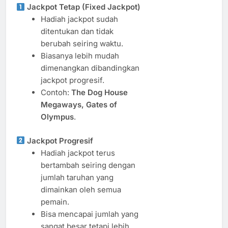
Jackpot Tetap (Fixed Jackpot)
Hadiah jackpot sudah
ditentukan dan tidak
berubah seiring waktu.
Biasanya lebih mudah
dimenangkan dibandingkan
jackpot progresif.
Contoh:
The Dog House
Megaways, Gates of
Olympus
.
Jackpot Progresif
Hadiah jackpot terus
bertambah seiring dengan
jumlah taruhan yang
dimainkan oleh semua
pemain.
Bisa mencapai jumlah yang
sangat besar tetapi lebih