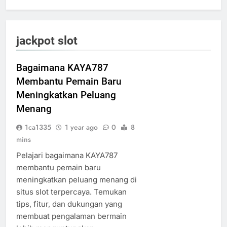
jackpot slot
Bagaimana KAYA787
Membantu Pemain Baru
Meningkatkan Peluang
Menang
1ca1335
1 year ago
0
8
mins
Pelajari bagaimana KAYA787
membantu pemain baru
meningkatkan peluang menang di
situs slot terpercaya. Temukan
tips, fitur, dan dukungan yang
membuat pengalaman bermain