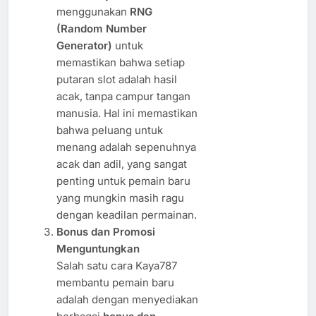
menggunakan
RNG
(Random Number
Generator)
untuk
memastikan bahwa setiap
putaran slot adalah hasil
acak, tanpa campur tangan
manusia. Hal ini memastikan
bahwa peluang untuk
menang adalah sepenuhnya
acak dan adil, yang sangat
penting untuk pemain baru
yang mungkin masih ragu
dengan keadilan permainan.
Bonus dan Promosi
Menguntungkan
Salah satu cara Kaya787
membantu pemain baru
adalah dengan menyediakan