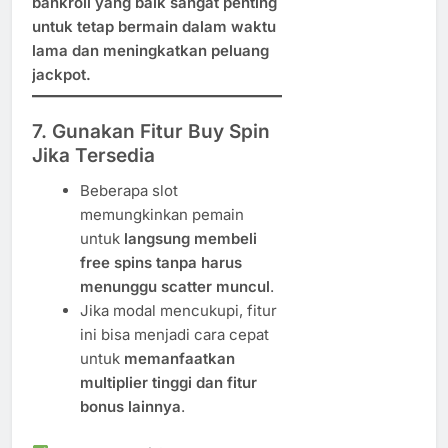
bankroll yang baik sangat penting
untuk tetap bermain dalam waktu
lama dan meningkatkan peluang
jackpot.
7. Gunakan Fitur Buy Spin
Jika Tersedia
Beberapa slot
memungkinkan pemain
untuk
langsung membeli
free spins tanpa harus
menunggu scatter muncul
.
Jika modal mencukupi, fitur
ini bisa menjadi cara cepat
untuk
memanfaatkan
multiplier tinggi dan fitur
bonus lainnya
.