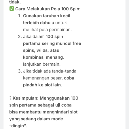
tidak
.
Cara Melakukan Pola 100 Spin:
Gunakan taruhan kecil
terlebih dahulu
untuk
melihat pola permainan.
Jika dalam
100 spin
pertama sering muncul free
spins, wilds, atau
kombinasi menang
,
lanjutkan bermain.
Jika tidak ada tanda-tanda
kemenangan besar,
coba
pindah ke slot lain
.
?
Kesimpulan:
Menggunakan 100
spin pertama sebagai uji coba
bisa membantu menghindari slot
yang sedang dalam mode
“dingin”.