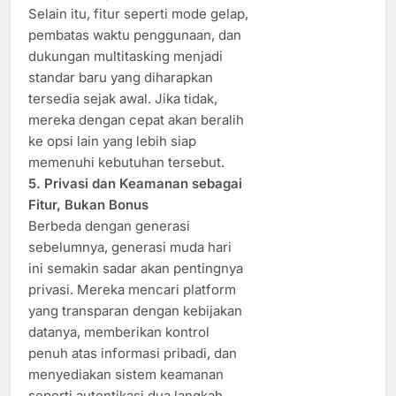
Selain itu, fitur seperti mode gelap,
pembatas waktu penggunaan, dan
dukungan multitasking menjadi
standar baru yang diharapkan
tersedia sejak awal. Jika tidak,
mereka dengan cepat akan beralih
ke opsi lain yang lebih siap
memenuhi kebutuhan tersebut.
5. Privasi dan Keamanan sebagai
Fitur, Bukan Bonus
Berbeda dengan generasi
sebelumnya, generasi muda hari
ini semakin sadar akan pentingnya
privasi. Mereka mencari platform
yang transparan dengan kebijakan
datanya, memberikan kontrol
penuh atas informasi pribadi, dan
menyediakan sistem keamanan
seperti autentikasi dua langkah.