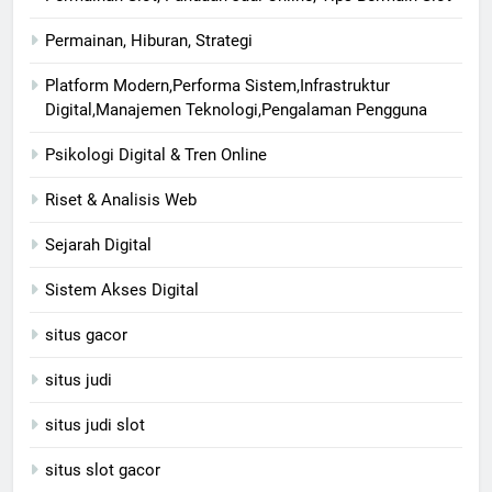
Permainan, Hiburan, Strategi
Platform Modern,Performa Sistem,Infrastruktur
Digital,Manajemen Teknologi,Pengalaman Pengguna
Psikologi Digital & Tren Online
Riset & Analisis Web
Sejarah Digital
Sistem Akses Digital
situs gacor
situs judi
situs judi slot
situs slot gacor