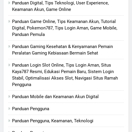
Panduan Digital, Tips Teknologi, User Experience,
Keamanan Akun, Game Online
Panduan Game Online, Tips Keamanan Akun, Tutorial
Digital, Pokemon787, Tips Login Aman, Game Mobile,
Panduan Pemula
Panduan Gaming Kesehatan & Kenyamanan Pemain
Peralatan Gaming Kebiasaan Bermain Sehat
Panduan Login Slot Online, Tips Login Aman, Situs
Kaya787 Resmi, Edukasi Pemain Baru, Sistem Login
Stabil, Optimalisasi Akses Slot, Navigasi Situs Ramah
Pengguna
Panduan Mobile dan Keamanan Akun Digital
Panduan Pengguna
Panduan Pengguna, Keamanan, Teknologi