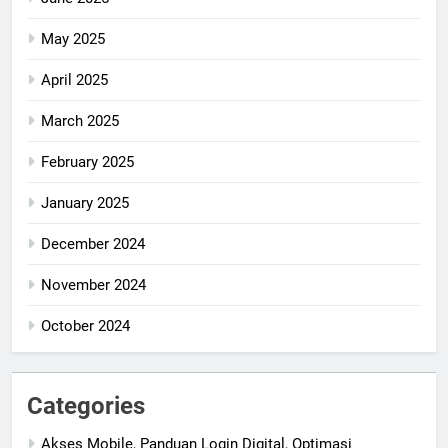
May 2025
April 2025
March 2025
February 2025
January 2025
December 2024
November 2024
October 2024
Categories
Akses Mobile, Panduan Login Digital, Optimasi