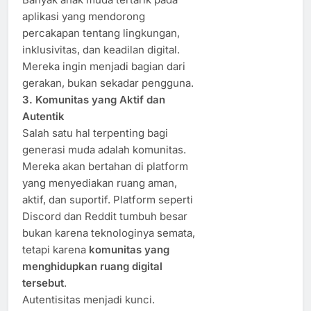
aplikasi yang mendorong
percakapan tentang lingkungan,
inklusivitas, dan keadilan digital.
Mereka ingin menjadi bagian dari
gerakan, bukan sekadar pengguna.
3. Komunitas yang Aktif dan
Autentik
Salah satu hal terpenting bagi
generasi muda adalah komunitas.
Mereka akan bertahan di platform
yang menyediakan ruang aman,
aktif, dan suportif. Platform seperti
Discord dan Reddit tumbuh besar
bukan karena teknologinya semata,
tetapi karena
komunitas yang
menghidupkan ruang digital
tersebut
.
Autentisitas menjadi kunci.