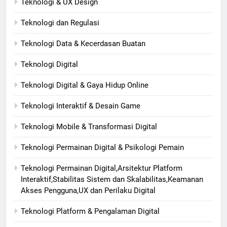
Teknologi & UX Design
Teknologi dan Regulasi
Teknologi Data & Kecerdasan Buatan
Teknologi Digital
Teknologi Digital & Gaya Hidup Online
Teknologi Interaktif & Desain Game
Teknologi Mobile & Transformasi Digital
Teknologi Permainan Digital & Psikologi Pemain
Teknologi Permainan Digital,Arsitektur Platform
Interaktif,Stabilitas Sistem dan Skalabilitas,Keamanan
Akses Pengguna,UX dan Perilaku Digital
Teknologi Platform & Pengalaman Digital