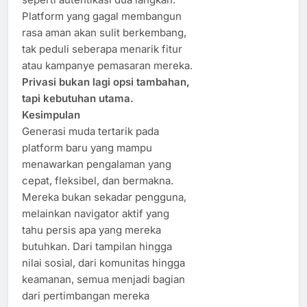
Platform yang gagal membangun
rasa aman akan sulit berkembang,
tak peduli seberapa menarik fitur
atau kampanye pemasaran mereka.
Privasi bukan lagi opsi tambahan,
tapi kebutuhan utama.
Kesimpulan
Generasi muda tertarik pada
platform baru yang mampu
menawarkan pengalaman yang
cepat, fleksibel, dan bermakna.
Mereka bukan sekadar pengguna,
melainkan navigator aktif yang
tahu persis apa yang mereka
butuhkan. Dari tampilan hingga
nilai sosial, dari komunitas hingga
keamanan, semua menjadi bagian
dari pertimbangan mereka