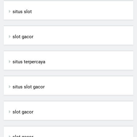
situs slot
slot gacor
situs terpercaya
situs slot gacor
slot gacor
slot gacor